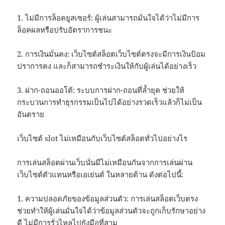
1. ไม่มีการล็อคยูสเซอร์: ผู้เล่นสามารถมั่นใจได้ว่าไม่มีการ
ล็อคผลหรือปรับอัตราการชนะ
2. การเงินมั่นคง: เว็บไซต์สล็อตเว็บไซต์ตรงจะมีการเงินป้อม
ปราการคง และก็สามารถชำระเงินให้กับผู้เล่นได้อย่างเร็ว
3. ฝาก-ถอนออโต้: ระบบการฝาก-ถอนที่ล้ำยุค ช่วยให้
กระบวนการทำธุรกรรมเป็นไปได้อย่างรวดเร็วแล้วก็ไม่เป็น
อันตราย
เว็บไซต์ slot ไม่เหมือนกับเว็บไซต์สล็อตทั่วไปอย่างไร
การเล่นสล็อตผ่านเว็บนั่นมีไม่เหมือนกันจากการเล่นผ่าน
เว็บไซต์ตัวแทนหรือเอเย่นต์ ในหลายด้าน ดังต่อไปนี้:
1. ความปลอดภัยของข้อมูลส่วนตัว: การเล่นสล็อตเว็บตรง
ช่วยทำให้ผู้เล่นมั่นใจได้ว่าข้อมูลส่วนตัวจะถูกเก็บรักษาอย่าง
ดี ไม่มีการรั่วไหลไปยังมือที่สาม