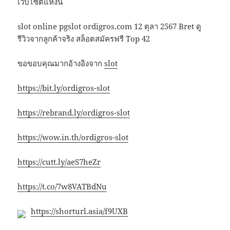
เว็บไซต์แห่งนี้
slot online pgslot ordigros.com 12 ตุลา 2567 Bret ดู
รีวิวจากลูกค้าจริง สล็อตสมัครฟรี Top 42
ขอขอบคุณมากอ้างอิงจาก
slot
https://bit.ly/ordigros-slot
https://rebrand.ly/ordigros-slot
https://wow.in.th/ordigros-slot
https://cutt.ly/aeS7heZr
https://t.co/7w8VATBdNu
https://shorturl.asia/f9UXB