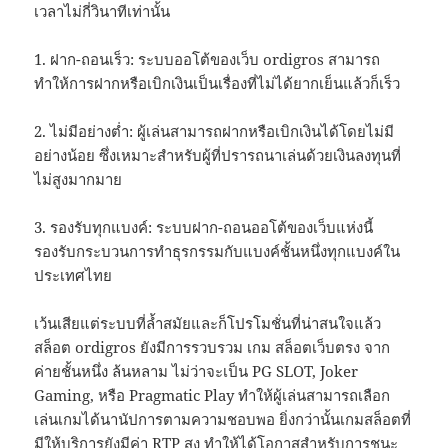
เวลาไม่กี่วินาทีเท่านั้น
1. ฝาก-ถอนเร็ว: ระบบออโต้ของเว็บ ordigros สามารถ
ทำให้การฝากหรือเบิกเงินเป็นเรื่องที่ไม่ได้ยากเย็นแล้วก็เร็ว
2. ไม่มีอย่างต่ำ: ผู้เล่นสามารถฝากหรือเบิกเงินได้โดยไม่มี
อย่างน้อย ซึ่งเหมาะสำหรับผู้ที่ปรารถนาเล่นด้วยเงินลงทุนที่
ไม่สูงมากมาย
3. รองรับทุกแบงค์: ระบบฝาก-ถอนออโต้ของเว็บแห่งนี้
รองรับกระบวนการทำธุรกรรมกับแบงค์ชั้นหนึ่งทุกแบงค์ใน
ประเทศไทย
เว้นเสียแต่ระบบที่ล้ำสมัยและก็โปรโมชั่นที่น่าสนใจแล้ว
สล็อต ordigros ยังมีการรวบรวม เกม สล็อตเว็บตรง จาก
ค่ายชั้นหนึ่ง ล้นหลาม ไม่ว่าจะเป็น PG SLOT, Joker
Gaming, หรือ Pragmatic Play ทำให้ผู้เล่นสามารถเลือก
เล่นเกมได้นานัปการตามความชอบพอ ยิ่งกว่านั้นเกมสล็อตที่
มีให้บริการยังมีค่า RTP สูง ทำให้ได้โอกาสสำหรับการชนะ