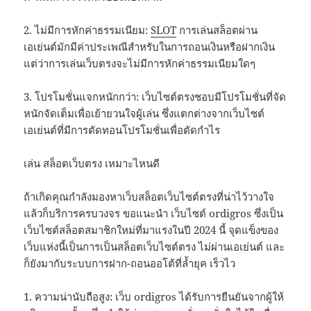
2. ไม่มีการหักค่าธรรมเนียม:
SLOT
การเล่นสล็อตผ่าน
เอเย่นต์มักมีค่าประเพณีสำหรับในการถอนเงินหรือฝากเงิน
แต่ว่าการเล่นเว็บตรงจะไม่มีการหักค่าธรรมเนียมใดๆ
3. โปรโมชั่นแจกหนักกว่า: เว็บไซต์ตรงชอบมีโปรโมชั่นที่จัด
หนักจัดเต็มเพื่อเย้ายวนใจผู้เล่น ซึ่งแตกต่างจากเว็บไซต์
เอเย่นต์ที่มีการตัดทอนโปรโมชั่นเพื่อตัดกำไร
เล่น สล็อตเว็บตรง เหมาะไหนดี
ถ้าเกิดคุณกำลังมองหาเว็บสล็อตเว็บไซต์ตรงที่น่าไว้วางใจ
แล้วก็บริการครบวงจร ขอแนะนำ เว็บไซต์ ordigros ซึ่งเป็น
เว็บไซต์สล็อตสมาชิกใหม่ที่มาแรงในปี 2024 นี้ จุดแข็งของ
เว็บแห่งนี้เป็นการเป็นสล็อตเว็บไซต์ตรง ไม่ผ่านเอเย่นต์ และ
ก็ยังมากับระบบการฝาก-ถอนออโต้ที่ล้ำยุค เร็วไว
1. ความน่านับถือสูง: เว็บ ordigros ได้รับการยืนยันจากผู้ให้