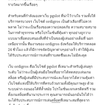
รางวัลมากขึ้นเรื่อยๆ
สำหรับคนที่กำลังมองหาเว็บ pgslot ที่น่าไว้วางใจ รวมทั้งให้
บริการครบวงจร เว็บไซต์ ordigros เป็นตัวเลือกที่ไม่ควร
พลาด ไม่ว่าจะเป็นเรื่องของความปลอดภัย ความสบายสบาย
ในการทำธุรกรรม หรือโปรโมชั่นที่คุ้มค่า ทุกอย่างถูกวาง
แบบมาเพื่อตอบสนองสิ่งที่จำเป็นของผู้เล่นอย่างเต็มที่ นอก
เหนือจากนั้น ทีมงานของ ordigros ยังพร้อมให้บริการตลอด
24 ชั่วโมง แล้วก็มีการขจัดปัญหาต่างๆอย่างเร็ว ทำให้ผู้เล่น
ได้รับประสบการณ์การเล่นที่ราบสดชื่นและไม่มีสะดุด
เว็บ ordigros คือเว็บไซต์ pgslot ที่เหมาะสำหรับผู้เล่นทุก
ระดับ ไม่ว่าจะเป็นผู้เล่นมือใหม่ที่อยากได้ทดสอบเล่นเกม
สล็อต หรือผู้เล่นที่มีประสบการณ์และก็อยากได้ความคุ้มค่า
เว็บไซต์แห่งนี้ให้บริการที่ครบถ้วนรวมทั้งมีคุณภาพสูง ด้วย
ระบบฝาก-ถอนออโต้ที่ล้ำสมัย โปรโมชั่นแจกเครดิตฟรี รวม
ทั้งเกมสล็อตที่นานาประการ คุณสามารถมั่นอกมั่นใจได้ว่า
จะได้รับประสบการณ์การเล่น
สล็อต
ที่เหมาะสมที่สุดจาก