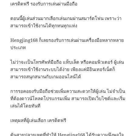
เครดิตฟรี รองรับการเล่นผ่านมือถือ
ตอนนี้ผู้เล่นส่วนมากเลือกเล่นเกมผ่านสมาร์ตโฟน เพราะว่า
สามารถเข้าใช้งานได้ทุกหนทุกแห่ง
Hengjing168 ก็เลยรองรับการเล่นผ่านเครื่องมือหลากหลาย
ประเภท
ไม่ว่าจะเป็นโทรศัพท์มือถือ แท็บเล็ต หรือคอมพิวเตอร์ ผู้เล่น
สามารถเข้าใช้งานระบบได้ง่าย เพียงแค่มีอินเทอร์เน็ตก็
สามารถสนุกสนานกับเกมออนไลน์ได้
การรอคอยงรับมือถือช่วยเพิ่มความสะดวกให้ผู้เล่น ไม่จำเป็น
ที่ต้องดาวน์โหลดโปรแกรมเพิ่ม สามารถเปิดเว็บไซต์และเริ่ม
เล่นได้โดยทันที
เหตุผลที่ผู้เล่นเลือก เครดิตฟรี
ต้นสายปลายเหตุที่ทำให้ Hengjing168 ได้รับความพึงพอใจ