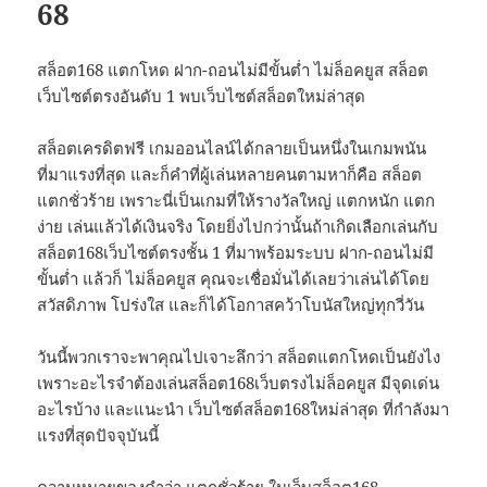
68
สล็อต168 แตกโหด ฝาก-ถอนไม่มีขั้นต่ำ ไม่ล็อคยูส สล็อต
เว็บไซต์ตรงอันดับ 1 พบเว็บไซต์สล็อตใหม่ล่าสุด
สล็อตเครดิตฟรี เกมออนไลน์ได้กลายเป็นหนึ่งในเกมพนัน
ที่มาแรงที่สุด และก็คำที่ผู้เล่นหลายคนตามหาก็คือ สล็อต
แตกชั่วร้าย เพราะนี่เป็นเกมที่ให้รางวัลใหญ่ แตกหนัก แตก
ง่าย เล่นแล้วได้เงินจริง โดยยิ่งไปกว่านั้นถ้าเกิดเลือกเล่นกับ
สล็อต168เว็บไซต์ตรงชั้น 1 ที่มาพร้อมระบบ ฝาก-ถอนไม่มี
ขั้นต่ำ แล้วก็ ไม่ล็อคยูส คุณจะเชื่อมั่นได้เลยว่าเล่นได้โดย
สวัสดิภาพ โปร่งใส และก็ได้โอกาสคว้าโบนัสใหญ่ทุกวี่วัน
วันนี้พวกเราจะพาคุณไปเจาะลึกว่า สล็อตแตกโหดเป็นยังไง
เพราะอะไรจำต้องเล่นสล็อต168เว็บตรงไม่ล็อคยูส มีจุดเด่น
อะไรบ้าง และแนะนำ เว็บไซต์สล็อต168ใหม่ล่าสุด ที่กำลังมา
แรงที่สุดปัจจุบันนี้
ความหมายของคำว่า แตกชั่วร้าย ในเว็บสล็อต168