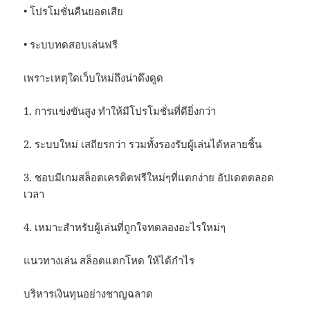
• โปรโมชั่นคืนยอดเสีย
• ระบบทดสอบเล่นฟรี
เพราะเหตุใดเว็บใหม่ถึงน่าดึงดูด
1. การแข่งขันสูง ทำให้มีโปรโมชั่นที่ดียิ่งกว่า
2. ระบบใหม่ เสถียรกว่า รวมทั้งรองรับผู้เล่นได้หลายชิ้น
3. ชอบมีเกมสล็อตเครดิตฟรีใหม่ๆที่แตกง่าย อัปเดตตลอด
เวลา
4. เหมาะสำหรับผู้เล่นที่ถูกใจทดลองอะไรใหม่ๆ
แนวทางเล่น สล็อตแตกโหด ให้ได้กำไร
บริหารเงินทุนอย่างชาญฉลาด