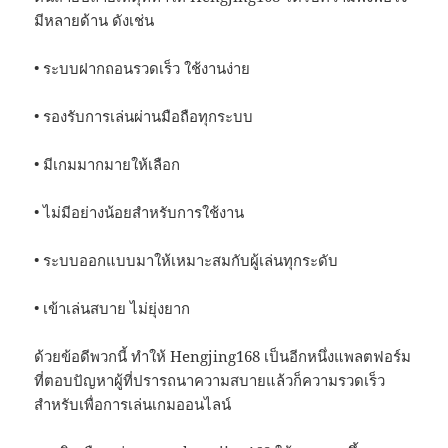
มีหลายด้าน ดังเช่น
• ระบบฝากถอนรวดเร็ว ใช้งานง่าย
• รองรับการเล่นผ่านมือถือทุกระบบ
• มีเกมมากมายให้เลือก
• ไม่มีอย่างน้อยสำหรับการใช้งาน
• ระบบออกแบบมาให้เหมาะสมกับผู้เล่นทุกระดับ
• เข้าเล่นสบาย ไม่ยุ่งยาก
ด้วยข้อดีพวกนี้ ทำให้ Hengjing168 เป็นอีกหนึ่งแพลตฟอร์ม
ที่ตอบปัญหาผู้ที่ปรารถนาความสบายแล้วก็ความรวดเร็ว
สำหรับเพื่อการเล่นเกมออนไลน์