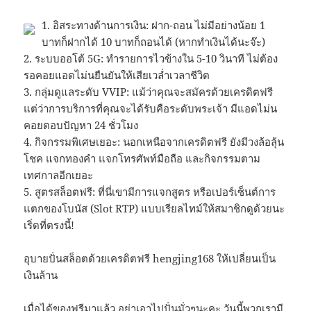
1. อิสระทางด้านการเงิน: ฝาก-ถอน ไม่มีอย่างน้อย 1
บาทก็ฝากได้ 10 บาทก็ถอนได้ (หากทำเงินได้นะจ๊ะ)
2. ระบบออโต้ 5G: ทำรายการไวข้างใน 5-10 วินาที ไม่ต้อง
รอคอยแอดไม่นยืนยันให้เสียเวล่ำเวลาชีวิต
3. กลุ่มดูแลระดับ VVIP: แม้ว่าคุณจะสมัครด้วยเครดิตฟรี
แต่ว่าการบริการที่คุณจะได้รับคือระดับพระเจ้า มีแอดไม่น
คอยตอบปัญหา 24 ชั่วโมง
4. กิจกรรมพิเศษเยอะ: นอกเหนือจากเครดิตฟรี ยังมีวงล้อลุ้น
โชค แจกทองคำ แจกโทรศัพท์มือถือ และกิจกรรมตาม
เทศกาลอีกเยอะ
5. สูตรสล็อตฟรี: ที่นี่เขามีการแจกสูตร หรือเปอร์เซ็นต์การ
แตกของโบนัส (Slot RTP) แบบเรียลไทม์ให้สมาชิกดูด้วยนะ
เริ่ดที่ตรงนี้!
อุบายปั่นสล็อตด้วยเครดิตฟรี hengjing168 ให้เปลี่ยนเป็น
เงินล้าน
เมื่อได้ของฟรีมาแล้ว อย่าเอาไปปั่นมั่วๆนะคะ วันนี้พวกเรามี