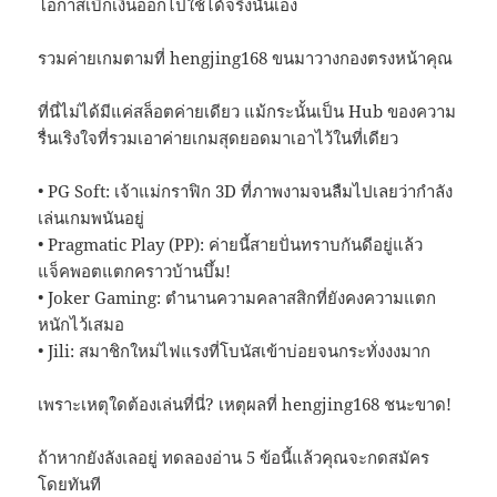
โอกาสเบิกเงินออกไปใช้ได้จริงนั่นเอง
รวมค่ายเกมตามที่ hengjing168 ขนมาวางกองตรงหน้าคุณ
ที่นี่ไม่ได้มีแค่สล็อตค่ายเดียว แม้กระนั้นเป็น Hub ของความ
รื่นเริงใจที่รวมเอาค่ายเกมสุดยอดมาเอาไว้ในที่เดียว
• PG Soft: เจ้าแม่กราฟิก 3D ที่ภาพงามจนลืมไปเลยว่ากำลัง
เล่นเกมพนันอยู่
• Pragmatic Play (PP): ค่ายนี้สายปั่นทราบกันดีอยู่แล้ว
แจ็คพอตแตกคราวบ้านบึ้ม!
• Joker Gaming: ตำนานความคลาสสิกที่ยังคงความแตก
หนักไว้เสมอ
• Jili: สมาชิกใหม่ไฟแรงที่โบนัสเข้าบ่อยจนกระทั่งงงมาก
เพราะเหตุใดต้องเล่นที่นี่? เหตุผลที่ hengjing168 ชนะขาด!
ถ้าหากยังลังเลอยู่ ทดลองอ่าน 5 ข้อนี้แล้วคุณจะกดสมัคร
โดยทันที