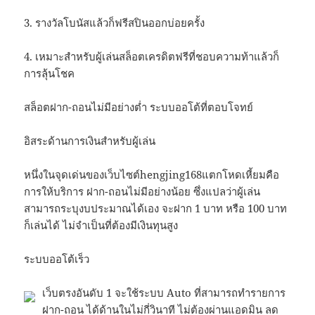
3. รางวัลโบนัสแล้วก็ฟรีสปินออกบ่อยครั้ง
4. เหมาะสำหรับผู้เล่นสล็อตเครดิตฟรีที่ชอบความท้าแล้วก็
การลุ้นโชค
สล็อตฝาก-ถอนไม่มีอย่างต่ำ ระบบออโต้ที่ตอบโจทย์
อิสระด้านการเงินสำหรับผู้เล่น
หนึ่งในจุดเด่นของเว็บไซต์hengjing168แตกโหดเหี้ยมคือ
การให้บริการ ฝาก-ถอนไม่มีอย่างน้อย ซึ่งแปลว่าผู้เล่น
สามารถระบุงบประมาณได้เอง จะฝาก 1 บาท หรือ 100 บาท
ก็เล่นได้ ไม่จำเป็นที่ต้องมีเงินทุนสูง
ระบบออโต้เร็ว
เว็บตรงอันดับ 1 จะใช้ระบบ Auto ที่สามารถทำรายการ
ฝาก-ถอน ได้ด้านในไม่กี่วินาที ไม่ต้องผ่านแอดมิน ลด