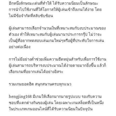
อีกหนึ่งลักษณะเด่นที่ทำให้ ได้รับความนิยมเป็นลักษณะ
การนำไปใช้งานที่ให้โอกาสให้ผู้เล่นเข้าถึงเกมได้ง่าย โดย
ไม่มีข้อจำกัดที่สลับซับซ้อน
ผู้เล่นสามารถเลือกจำนวนเงินที่เหมาะสมกับงบประมาณของ
ตัวเอง ทำให้เหมาะสมกับผู้เล่นนานาประการกรุ๊ป ไม่ว่าจะ
เป็นผู้ที่อยากทดสอบเล่นเกมใหม่ๆหรือผู้ที่ประทับใจการเล่น
อย่างต่อเนื่อง
การไม่มีอย่างต่ำช่วยเพิ่มความยืดหยุ่นสำหรับเพื่อการใช้งาน
ผู้เล่นสามารถบริหารงบประมาณได้ง่ายดายมากยิ่งขึ้น แล้วก็
เลือกเกมที่อยากเล่นได้อย่างอิสระ
รวมเกมยอดฮิต สนุกสนานครบทุกแนว
hengjing168 มีเกมให้เลือกมากมายรูปแบบ รองรับความ
ชอบที่แตกต่างกันของผู้เล่น โดยเฉพาะเกมสล็อตที่เป็นหนึ่ง
ในประเภทเกมออนไลน์ที่ได้รับความนิยมในปัจจุบัน