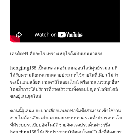
เครดิตฟรี คืออะไร เพราะเหตุไรถึงเป็นเกมมาแรง
hengjing168 เป็นแพลตฟอร์มเกมออนไลน์ศูนย์รวมเกมที่
ได้รับความนิยมหลากหลายประเภทไว้ภายในที่เดียว ไม่ว่า
จะเป็นเกมสล็อต เกมคาสิโนออนไลน์ หรือเกมแนวสนุกอื่นๆ
โดยย้ำการให้บริการที่รวดเร็วรวมทั้งตอบปัญหาไลฟ์สไตล์
ของผู้เล่นยุคใหม่
ตอนนี้ผู้เล่นเยอะมากเลือกแพลตฟอร์มซึ่งสามารถเข้าใช้งาน
ง่าย ไม่ต้องเสียเวล่ำเวลาคอยระบบนาน รวมทั้งปรารถนาเว็บ
ที่มีระบบระเบียบอัตโนมัติช่วยจัดแจงประเด็นต่างๆซึ่ง
hengjing168 ได้ปรับปรุงระบบให้ตอบโจทย์ในสิ่งที่ต้องการ