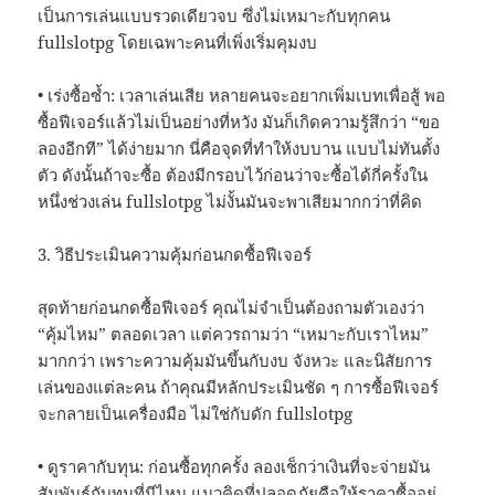
เป็นการเล่นแบบรวดเดียวจบ ซึ่งไม่เหมาะกับทุกคน
fullslotpg โดยเฉพาะคนที่เพิ่งเริ่มคุมงบ
• เร่งซื้อซ้ำ: เวลาเล่นเสีย หลายคนจะอยากเพิ่มเบทเพื่อสู้ พอ
ซื้อฟีเจอร์แล้วไม่เป็นอย่างที่หวัง มันก็เกิดความรู้สึกว่า “ขอ
ลองอีกที” ได้ง่ายมาก นี่คือจุดที่ทำให้งบบาน แบบไม่ทันตั้ง
ตัว ดังนั้นถ้าจะซื้อ ต้องมีกรอบไว้ก่อนว่าจะซื้อได้กี่ครั้งใน
หนึ่งช่วงเล่น fullslotpg ไม่งั้นมันจะพาเสียมากกว่าที่คิด
3. วิธีประเมินความคุ้มก่อนกดซื้อฟีเจอร์
สุดท้ายก่อนกดซื้อฟีเจอร์ คุณไม่จำเป็นต้องถามตัวเองว่า
“คุ้มไหม” ตลอดเวลา แต่ควรถามว่า “เหมาะกับเราไหม”
มากกว่า เพราะความคุ้มมันขึ้นกับงบ จังหวะ และนิสัยการ
เล่นของแต่ละคน ถ้าคุณมีหลักประเมินชัด ๆ การซื้อฟีเจอร์
จะกลายเป็นเครื่องมือ ไม่ใช่กับดัก fullslotpg
• ดูราคากับทุน: ก่อนซื้อทุกครั้ง ลองเช็กว่าเงินที่จะจ่ายมัน
สัมพันธ์กับทุนที่มีไหม แนวคิดที่ปลอดภัยคือให้ราคาซื้ออยู่