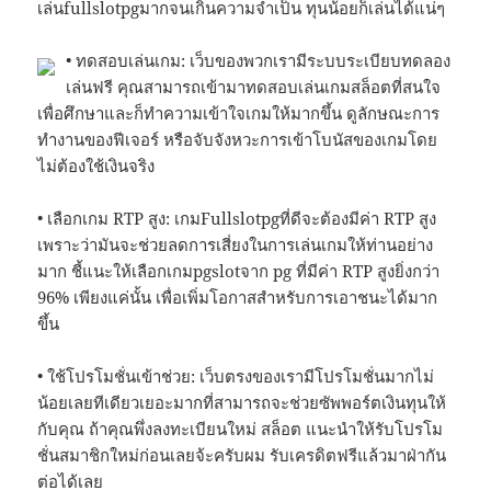
เล่นfullslotpgมากจนเกินความจำเป็น ทุนน้อยก็เล่นได้แน่ๆ
• ทดสอบเล่นเกม: เว็บของพวกเรามีระบบระเบียบทดลอง
เล่นฟรี คุณสามารถเข้ามาทดสอบเล่นเกมสล็อตที่สนใจ
เพื่อศึกษาและก็ทำความเข้าใจเกมให้มากขึ้น ดูลักษณะการ
ทำงานของฟีเจอร์ หรือจับจังหวะการเข้าโบนัสของเกมโดย
ไม่ต้องใช้เงินจริง
• เลือกเกม RTP สูง: เกมFullslotpgที่ดีจะต้องมีค่า RTP สูง
เพราะว่ามันจะช่วยลดการเสี่ยงในการเล่นเกมให้ท่านอย่าง
มาก ชี้แนะให้เลือกเกมpgslotจาก pg ที่มีค่า RTP สูงยิ่งกว่า
96% เพียงแค่นั้น เพื่อเพิ่มโอกาสสำหรับการเอาชนะได้มาก
ขึ้น
• ใช้โปรโมชั่นเข้าช่วย: เว็บตรงของเรามีโปรโมชั่นมากไม่
น้อยเลยทีเดียวเยอะมากที่สามารถจะช่วยซัพพอร์ตเงินทุนให้
กับคุณ ถ้าคุณพึ่งลงทะเบียนใหม่ สล็อต แนะนำให้รับโปรโม
ชั่นสมาชิกใหม่ก่อนเลยจ้ะครับผม รับเครดิตฟรีแล้วมาฝ่ากัน
ต่อได้เลย