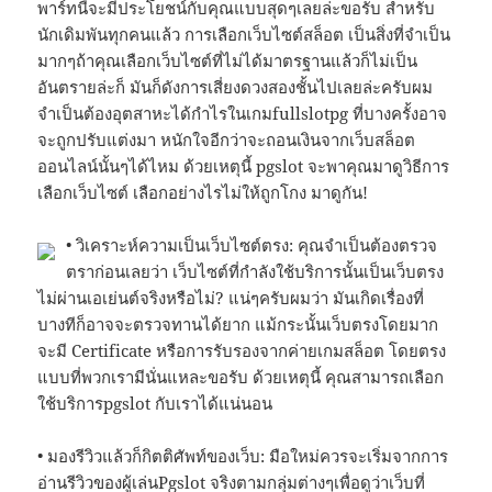
พาร์ทนี้จะมีประโยชน์กับคุณแบบสุดๆเลยล่ะขอรับ สำหรับ
นักเดิมพันทุกคนแล้ว การเลือกเว็บไซต์สล็อต เป็นสิ่งที่จำเป็น
มากๆถ้าคุณเลือกเว็บไซต์ที่ไม่ได้มาตรฐานแล้วก็ไม่เป็น
อันตรายล่ะก็ มันก็ดังการเสี่ยงดวงสองชั้นไปเลยล่ะครับผม
จำเป็นต้องอุตสาหะได้กำไรในเกมfullslotpg ที่บางครั้งอาจ
จะถูกปรับแต่งมา หนักใจอีกว่าจะถอนเงินจากเว็บสล็อต
ออนไลน์นั้นๆได้ไหม ด้วยเหตุนี้ pgslot จะพาคุณมาดูวิธีการ
เลือกเว็บไซต์ เลือกอย่างไรไม่ให้ถูกโกง มาดูกัน!
• วิเคราะห์ความเป็นเว็บไซต์ตรง: คุณจำเป็นต้องตรวจ
ตราก่อนเลยว่า เว็บไซต์ที่กำลังใช้บริการนั้นเป็นเว็บตรง
ไม่ผ่านเอเย่นต์จริงหรือไม่? แน่ๆครับผมว่า มันเกิดเรื่องที่
บางทีก็อาจจะตรวจทานได้ยาก แม้กระนั้นเว็บตรงโดยมาก
จะมี Certificate หรือการรับรองจากค่ายเกมสล็อต โดยตรง
แบบที่พวกเรามีนั่นแหละขอรับ ด้วยเหตุนี้ คุณสามารถเลือก
ใช้บริการpgslot กับเราได้แน่นอน
• มองรีวิวแล้วก็กิตติศัพท์ของเว็บ: มือใหม่ควรจะเริ่มจากการ
อ่านรีวิวของผู้เล่นPgslot จริงตามกลุ่มต่างๆเพื่อดูว่าเว็บที่