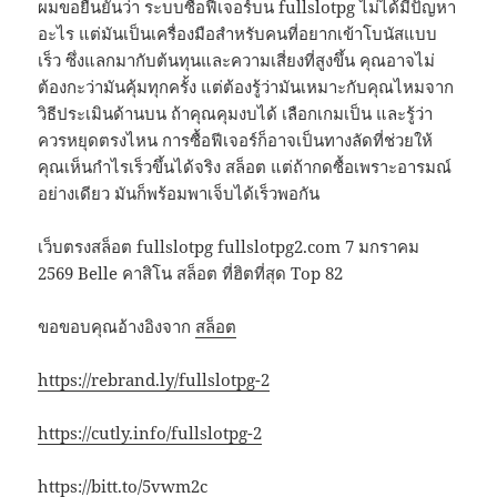
ผมขอยืนยันว่า ระบบซื้อฟีเจอร์บน fullslotpg ไม่ได้มีปัญหา
อะไร แต่มันเป็นเครื่องมือสำหรับคนที่อยากเข้าโบนัสแบบ
เร็ว ซึ่งแลกมากับต้นทุนและความเสี่ยงที่สูงขึ้น คุณอาจไม่
ต้องกะว่ามันคุ้มทุกครั้ง แต่ต้องรู้ว่ามันเหมาะกับคุณไหมจาก
วิธีประเมินด้านบน ถ้าคุณคุมงบได้ เลือกเกมเป็น และรู้ว่า
ควรหยุดตรงไหน การซื้อฟีเจอร์ก็อาจเป็นทางลัดที่ช่วยให้
คุณเห็นกำไรเร็วขึ้นได้จริง สล็อต แต่ถ้ากดซื้อเพราะอารมณ์
อย่างเดียว มันก็พร้อมพาเจ็บได้เร็วพอกัน
เว็บตรงสล็อต fullslotpg fullslotpg2.com 7 มกราคม
2569 Belle คาสิโน สล็อต ที่ฮิตที่สุด Top 82
ขอขอบคุณอ้างอิงจาก
สล็อต
https://rebrand.ly/fullslotpg-2
https://cutly.info/fullslotpg-2
https://bitt.to/5vwm2c