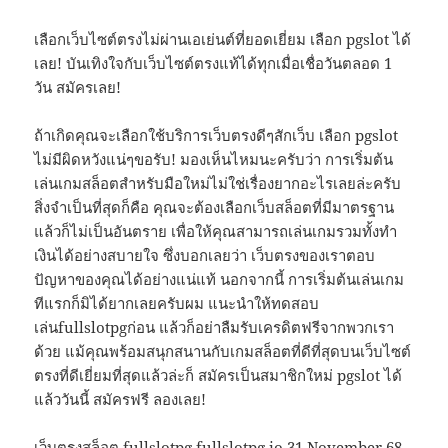
เลือกเว็บไซต์ตรงไม่ผ่านเอเย่นต์ที่ยอดเยี่ยม เลือก pgslot ได้
เลย! บันเทิงใจกับเว็บไซต์ตรงแท้ได้ทุกเมื่อเชื่อวันตลอด 1
วัน สมัครเลย!
ถ้าเกิดคุณจะเลือกใช้บริการเว็บตรงดีๆสักเว็บ เลือก pgslot
ไม่มีผิดหวังแน่ๆขอรับ! มองเห็นไหมนะครับว่า การเริ่มต้น
เล่นเกมสล็อตสำหรับมือใหม่ไม่ใช่เรื่องยากอะไรเลยล่ะครับ
สิ่งจำเป็นที่สุดก็คือ คุณจะต้องเลือกเว็บสล็อตที่มีมาตรฐาน
แล้วก็ไม่เป็นอันตราย เพื่อให้คุณสามารถเล่นเกมรวมทั้งทำ
เงินได้อย่างสบายใจ ซึ่งบอกเลยว่า เว็บตรงของเราตอบ
ปัญหาของคุณได้อย่างแน่แท้ นอกจากนี้ การเริ่มต้นเล่นเกม
ทีแรกก็มิได้ยากเลยครับผม แนะนำให้ทดสอบ
เล่นfullslotpgก่อน แล้วก็อย่าลืมรับเครดิตฟรีจากพวกเรา
ด้วย แม้คุณพร้อมสนุกสนานกับเกมสล็อตที่ดีที่สุดบนเว็บไซต์
ตรงที่ดีเยี่ยมที่สุดแล้วล่ะก็ สมัครเป็นสมาชิกใหม่ pgslot ได้
แล้ววันนี้ สมัครฟรี ลองเลย!
เว็บตรงสล็อต fullslotpg fullslotpg.io 31 November 68