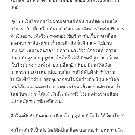
เลย!
Pgslot เว็บไซต์ตรงไม่ผ่านเอเย่นต์ที่ดีเยี่ยมที่สุด พร้อมให้
บริการแล้วเดี๋ยวนี้! แม้คุณกำลังมองหาจังหวะสำหรับเพื่อการ
ทำเงินอย่างแท้จริง มาทดลองใช้บริการกับเว็บตรง สล็อต
ของพวกเราสินะครับ เว็บตรงลิขสิทธิ์แท้ 100% ไม่ผ่าน
เอเย่นต์ ไม่ผ่านคนกลาง มีความน่าไว้วางใจรวมทั้งความ
ปลอดภัยสูง เกม pgslot ลิขสิทธิ์แท้ที่เยี่ยมที่สุดจาก สล็อต
เว็บไซต์ตรง รวมทั้งค่ายเกมอื่นๆอีกเพียบ มีเกมให้เลือก
มากกว่า 1,000 เกม เล่นผ่านเว็บไซต์ได้ทันที ทำกำไรง่าย
โบนัสเข้าไวจ่ายไวสุดๆฝากถอนไม่มีอย่างต่ำ มีทุนเท่าใดก็
เล่นได้แน่นอนนะครับ หากคุณพร้อมแล้วล่ะก็ สมัครสมาชิก
ใหม่กับพวกเราได้แล้ววันนี้ สมัครฟรี ไร้คุณค่าธรรมเนียม
แน่ๆ สมัครสมาชิก คลิกเลย!
มือใหม่ฝึกหัดปั่นสล็อต เลือกเว็บ pgslot ยังไงไม่ให้โดนโกง?
คนไหนกันที่เป็นมือใหม่หัดปั่นสล็อต บอกเลยว่า บทความใน