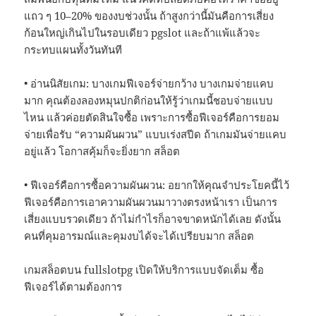
แถว ๆ 10–20% ของงบช่วงนั้น ถ้าสูงกว่านี้มันคือการเสี่ยง
ก้อนใหญ่เกินไปในรอบเดียว pgslot และถ้าแพ้แล้วจะ
กระทบแผนทั้งวันทันที
• อ่านนิสัยเกม: บางเกมฟีเจอร์จ่ายกว้าง บางเกมจ่ายแคบ
มาก คุณต้องลองหมุนปกติก่อนให้รู้ว่าเกมนี้ชอบจ่ายแบบ
ไหน แล้วค่อยตัดสินใจซื้อ เพราะการซื้อฟีเจอร์คือการยอม
จ่ายเพื่อรับ “ความผันผวน” แบบเร่งสปีด ถ้าเกมมันจ่ายแคบ
อยู่แล้ว โอกาสคุ้มก็จะยิ่งยาก สล็อต
• ฟีเจอร์คือการซื้อความผันผวน: อยากให้คุณจำประโยคนี้ไว้
ฟีเจอร์คือการเอาความผันผวนมาวางตรงหน้าเรา เป็นการ
เสี่ยงแบบรวดเดียว ถ้าไม่กำไรก็อาจขาดหนักได้เลย ดังนั้น
คนที่คุมอารมณ์และคุมงบได้จะได้เปรียบมาก สล็อต
เกมสล็อตบน fullslotpg เปิดให้บริการแบบจัดเต็ม ซื้อ
ฟีเจอร์ได้ตามต้องการ