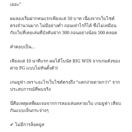
เยอะ”
ผมลองเริ่มฝากหนแรกเพียงแค่ 50 บาท เนื่องจากเว็บไซต์
ตรงจำนวนมาก ไม่มีอย่างต่ำ ถอนเท่าไรก็ได้ ซึ่งไม่เหมือน
กับเว็บที่เคยเล่นที่บังคับฝาก 300 ถอนอย่างน้อย 500 ตลอด
คำตอบเป็น…
เพียงแค่ 10 นาทีแรก ผมได้โบนัส BIG WIN จากเกมดังของ
ค่าย PG แบบไม่ทันตั้งตัว!
เกมยูฟ่า เพราะอะไรเว็บไซต์ตรงถึง “แตกง่ายดายกว่า” จาก
ประสบการณ์ที่พบจริง
นี่คือเหตุผลที่ผมเจอจากการลองเล่นหลายเว็บ เกมยูฟ่า เทียบ
กันแบบเห็นกระจ่างๆ
✔ ไม่มีการล็อคยูส