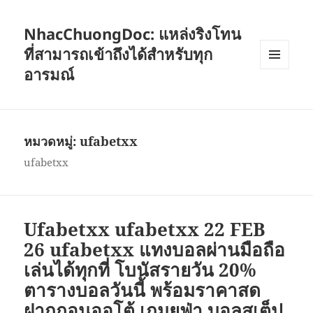
NhacChuongDoc: แหล่งริงโทน
ที่สามารถเข้าถึงได้สำหรับทุก
อารมณ์
เมนู
และวิด
เจ็ต
หมวดหมู่:
ufabetxx
ufabetxx
Ufabetxx ufabetxx 22 FEB
26 ufabetxx แทงบอลผ่านมือถือ
เล่นได้ทุกที่ โบนัสรายวัน 20%
ตารางบอลวันนี้ พร้อมราคาสด
ฝากถอนออโต้ เกมยูฟ่า บอลสเต็ป