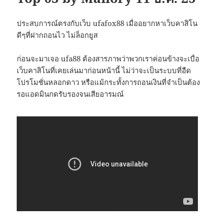
ประสบการณ์ตรงกับเว็บ ufafox88 เมื่ออยากหาเว็บคาสิโน
ดีๆที่ฝากถอนไว ไม่ล็อกยูส
ก่อนจะมาเจอ ufa88 ต้องสารภาพว่าพวกเราค่อนข้างจะเบื่อ
เว็บคาสิโนที่เคยเล่นมาก่อนหน้านี้ ไม่ว่าจะเป็นระบบที่อืด
โปรโมชั่นหลอกดาว หรือแม้กระทั้งการถอนเงินที่จำเป็นต้อง
รอแอดมินกดรับรองจนเสียอารมณ์