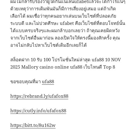
ผมไม่กล้ารับรองว่าผู้ใดกันแน่เล่นufabetแล้วจะได้กำไรแน่ๆ
ด้วยเหตุว่าการเดิมพันมันก็มีการเสี่ยงอยู่เสมอ แต่ถ้าเกิด
เลือกได้ ผมเชื่อว่าทุกคนอยากเล่นบนเว็บไซต์ที่ปลอดภัย
ระบบดี และไม่ปวดศีรษะ ufabet คือเว็บไซต์ที่ตอบโจทย์นั้น
ได้แบบครบจริงๆและผมกล้าบอกเลยว่า ถ้าคุณเคยผิดหวัง
จากเว็บไซต์อื่นมาก่อน ลองเปิดใจให้ตรงนี้มองสักครั้ง คุณ
อาจไม่กลับไปหาเว็บไซต์เดิมอีกเลยก็ได้
สล็อตฝาก 10 รับ 100 โปรโมชั่นใหม่ล่าสุด ufa88 10 NOV
2025 Mallory casino online ufa88 เว็บไหนดี Top 8
ขอขอบคุณที่มา
ufa88
https://rebrand.ly/ufafox88
https://cutly.info/ufafox88
https://bitt.to/8u162w