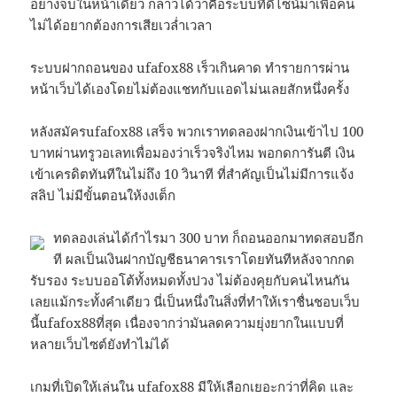
อย่างจบในหน้าเดียว กล่าวได้ว่าคือระบบที่ดีไซน์มาเพื่อคน
ไม่ได้อยากต้องการเสียเวล่ำเวลา
ระบบฝากถอนของ ufafox88 เร็วเกินคาด ทำรายการผ่าน
หน้าเว็บได้เองโดยไม่ต้องแชทกับแอดไม่นเลยสักหนึ่งครั้ง
หลังสมัครufafox88 เสร็จ พวกเราทดลองฝากเงินเข้าไป 100
บาทผ่านทรูวอเลทเพื่อมองว่าเร็วจริงไหม พอกดการันตี เงิน
เข้าเครดิตทันทีในไม่ถึง 10 วินาที ที่สำคัญเป็นไม่มีการแจ้ง
สลิป ไม่มีขั้นตอนให้งงเต็ก
ทดลองเล่นได้กำไรมา 300 บาท ก็ถอนออกมาทดสอบอีก
ที ผลเป็นเงินฝากบัญชีธนาคารเราโดยทันทีหลังจากกด
รับรอง ระบบออโต้ทั้งหมดทั้งปวง ไม่ต้องคุยกับคนไหนกัน
เลยแม้กระทั้งคำเดียว นี่เป็นหนึ่งในสิ่งที่ทำให้เราชื่นชอบเว็บ
นี้ufafox88ที่สุด เนื่องจากว่ามันลดความยุ่งยากในแบบที่
หลายเว็บไซต์ยังทำไม่ได้
เกมที่เปิดให้เล่นใน ufafox88 มีให้เลือกเยอะกว่าที่คิด และ