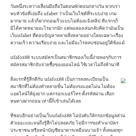
วันหนึ่งระหว่างเลื่อนมือถือในตอนพักตอนกลางวัน พวกเรา
พบหัวข้อที่เอ่ยถึง ufabet ว่าเป็นเว็บไซต์ที่ระบบง่าย เกม
มากมาย แล้วก็ฝากถอนเร็วแบบไม่ต้องแจ้งสลิป ทีแรกๆก็
มิได้คาดหมายอะไรมากนัก แต่พอลองเล่นกลับคิดว่ามันเป็น
เว็บufabet ที่ตอบปัญหาหลายสิ่งหลายอย่างโดยเฉพาะเรื่อง
ความเร็ว ความเรียบง่าย และไม่มีอะไรหลบซ่อนอยู่ใต้ข้อแม้
ufafox88 ระบบสมัครเป็นสมาชิกของเว็บนี้ง่ายพอๆกับการ
สมัครสมาชิกจับจ่ายซื้อของออนไลน์ ใช้เวลาไม่ถึงห้านาที
สิ่งแรกที่รู้สึกดีกับ ufafox88 เป็นการลงทะเบียนเป็น
สมาชิกที่ไม่ต้องทำหลายขั้น ไม่ต้องรอแอดไม่น ไม่ต้อง
แอดไลน์ให้ยุ่งยาก แค่กรอกเบอร์โทร ตั้งรหัสผ่าน เลือก
หนทางฝากถอน เท่านี้ก็เข้าเล่นได้เลย
ที่ชอบอีกอย่างเป็นเว็บufafox88 ไม่บังคับให้กรอกข้อมูลส่วน
ตัวเยอะแยะจนถึงรู้สึกไม่ปลอดภัย ไม่มีการขอสำเนาบัตร
ประชาชน หรือหน้าบัญชีธนาคารเหมือนบางเจ้า ทั้งหมดทุก