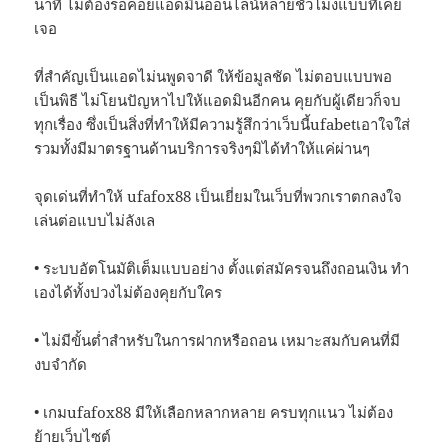
นาที ไม่ต้องรอคอยแอดมินออนไลน์หลายชั่วโมงแบบที่เคย
เจอ
ที่สำคัญเป็นแอดไม่นพูดจาดี ให้ข้อมูลชัด ไม่ตอบแบบพอ
เป็นพิธี ไม่โยนปัญหาไปให้แอดมินอีกคน คุยกับผู้เดียวก็จบ
ทุกเรื่อง ซึ่งเป็นสิ่งที่ทำให้มีความรู้สึกว่าเว็บนี้ufabetเอาใจใส่
รวมทั้งมีมาตรฐานด้านบริการจริงๆมิได้ทำให้แค่ผ่านๆ
จุดเด่นที่ทำให้ ufafox88 เป็นเยี่ยมในเว็บที่พวกเราตกลงใจ
เล่นต่อแบบไม่ลังเล
• ระบบอัตโนมัติเต็มแบบอย่าง ตั้งแต่สมัครจนถึงถอนเงิน ทำ
เองได้ทั้งปวงไม่ต้องคุยกับใคร
• ไม่มีขั้นต่ำสำหรับในการฝากหรือถอน เหมาะสมกับคนที่มี
งบจำกัด
• เกมufafox88 มีให้เลือกหลากหลาย ครบทุกแนว ไม่ต้อง
ย้ายเว็บไซต์