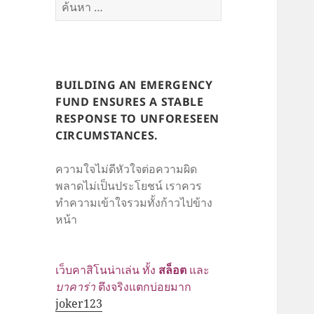
ค้นหา
สำหรับ:
BUILDING AN EMERGENCY
FUND ENSURES A STABLE
RESPONSE TO UNFORESEEN
CIRCUMSTANCES.
ความใจไม่ดีหัวใจต่อความผิด
พลาดไม่เป็นประโยชน์ เราควร
ทำความเข้าใจรวมทั้งก้าวไปข้าง
หน้า
เว็บคาสิโนน่าเล่น ทั้ง
สล็อต
และ
บาคาร่า
ตึงจริงแตกบ่อยมาก
joker123