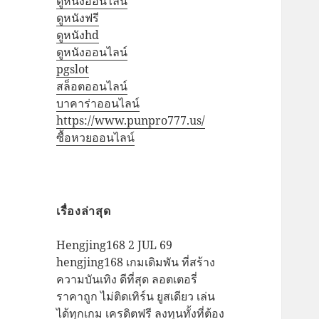
ดูหนังออนไลน์
ดูหนังฟรี
ดูหนังhd
ดูหนังออนไลน์
pgslot
สล็อตออนไลน์
บาคาร่าออนไลน์
https://www.punpro777.us/
ซื้อหวยออนไลน์
เรื่องล่าสุด
Hengjing168 2 JUL 69
hengjing168 เกมเดิมพัน ที่สร้าง
ความบันเทิง ดีที่สุด ลอตเตอรี่
ราคาถูก ไม่ติดเทิร์น ยูสเดียว เล่น
ได้ทุกเกม เครดิตฟรี ลงทุนทั้งที่ต้อง