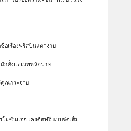
ื่อเรื่องฟรีสปินแตกง่าย
นักตั้งแต่เบทหลักบาท
วีคูณกระจาย
โปรโมชั่นแจก เครดิตฟรี แบบจัดเต็ม