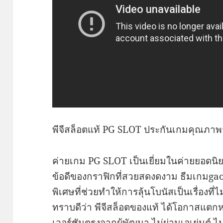
พีจีสล็อตแท้ PG SLOT ประกันเกมคุณภาพร
ค่ายเกม PG SLOT เป็นเยี่ยมในค่ายยอดนิย
ข้อดีของกราฟิกที่สวยสดงดงาม ธีมเกมgao
พิเศษที่ช่วยทำให้การลุ้นโบนัสเป็นเรื่องที่
ทราบดีว่า พีจีสล็อตของแท้ ได้โอกาสแตกห
เวอร์ชันตรงจากผู้พัฒนา ไม่ผ่านเอเย่นต์ ไ