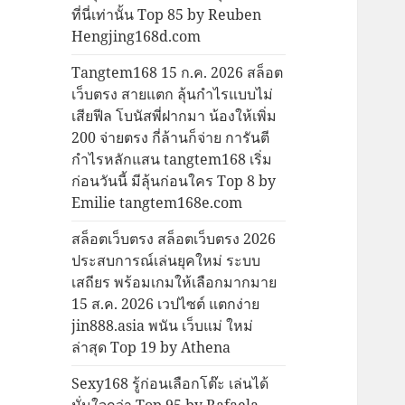
ที่นี่เท่านั้น Top 85 by Reuben
Hengjing168d.com
Tangtem168 15 ก.ค. 2026 สล็อต
เว็บตรง สายแตก ลุ้นกำไรแบบไม่
เสียฟีล โบนัสพี่ฝากมา น้องให้เพิ่ม
200 จ่ายตรง กี่ล้านก็จ่าย การันตี
กำไรหลักแสน tangtem168 เริ่ม
ก่อนวันนี้ มีลุ้นก่อนใคร Top 8 by
Emilie tangtem168e.com
สล็อตเว็บตรง สล็อตเว็บตรง 2026
ประสบการณ์เล่นยุคใหม่ ระบบ
เสถียร พร้อมเกมให้เลือกมากมาย
15 ส.ค. 2026 เวปไซต์ แตกง่าย
jin888.asia พนัน เว็บแม่ ใหม่
ล่าสุด Top 19 by Athena
Sexy168 รู้ก่อนเลือกโต๊ะ เล่นได้