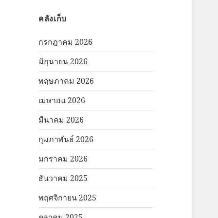
คลังเก็บ
กรกฎาคม 2026
มิถุนายน 2026
พฤษภาคม 2026
เมษายน 2026
มีนาคม 2026
กุมภาพันธ์ 2026
มกราคม 2026
ธันวาคม 2025
พฤศจิกายน 2025
ตุลาคม 2025