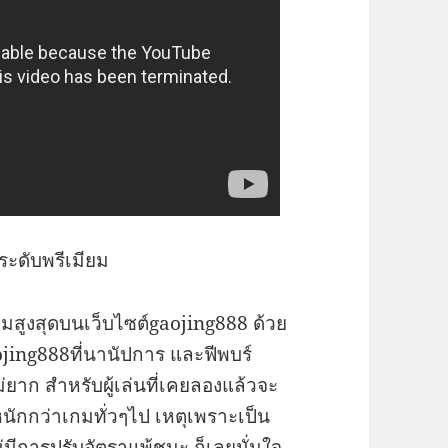
ะดับพรีเมียม
มสูงสุดบนเว็บไซต์gaojing888 ด้วย
jing888ที่นานัปการ และฟีพบร์
ไม่ยาก สำหรับผู้เล่นที่เคยลองแล้วจะ
นักกว่าเกมทั่วๆไป เหตุเพราะเป็น
ม่มีการปรับอัตราแพ้ชนะ ก็เลยมั่นใจ