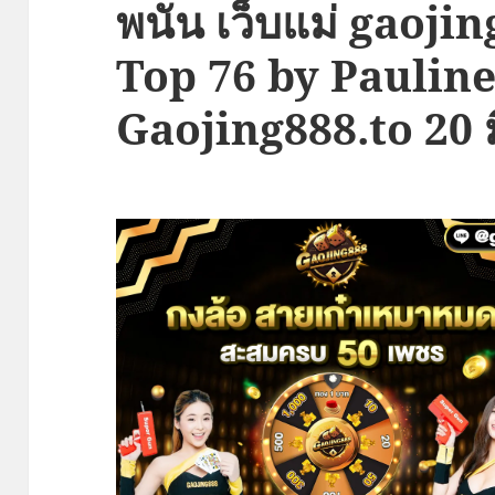
พนัน เว็บแม่ gaojin
Top 76 by Pauline 
Gaojing888.to 20 ม