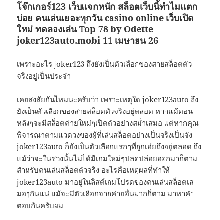
โจ๊กเกอร์123 เว็บแจกหนัก สล็อตเว็บนี้ทำไมแตก
บ่อย คนเล่นเยอะทุกวัน casino online เว็บเปิด
ใหม่ ทดลองเล่น Top 78 by Odette
joker123auto.mobi 11 เมษายน 26
เพราะอะไร joker123 ถึงยังเป็นตัวเลือกของสายสล็อตตัว
จริงอยู่เป็นประจำ
เคยสงสัยกันไหมนะครับว่า เพราะเหตุใด joker123auto ถึง
ยังเป็นตัวเลือกของสายสล็อตตัวจริงอยู่ตลอด หากแม้ตอน
หลังๆจะมีสล็อตค่ายใหม่ๆเปิดตัวอย่างสม่ำเสมอ แต่หากคุณ
พิจารณาตามแวดวงของผู้ที่เล่นสล็อตอย่างเป็นจริงเป็นจัง
joker123auto ก็ยังเป็นตัวเลือกแรกๆที่ถูกเอ๋ยถึงอยู่ตลอด ถึง
แม้ว่าจะในช่วงนั้นไม่ได้มีเกมใหม่ๆปลดปล่อยออกมาก็ตาม
สำหรับคนเล่นสล็อตตัวจริง อะไรคือเหตุผลที่ทำให้
joker123auto มาอยู่ในลิสต์เกมโปรดของคนเล่นสล็อตเส
มอๆกันแน่ แม้จะมีตัวเลือกจากค่ายอื่นมากก็ตาม มาหาคำ
ตอบกันครับผม