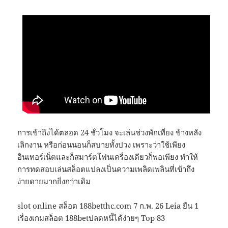
การเข้าถึงได้ตลอด 24 ชั่วโมง จะเล่นช่วงพักเที่ยง ข้างหลัง
เลิกงาน หรือก่อนนอนก็สบายทั้งปวง เพราะว่าใช้เพียง
อินเทอร์เน็ตและก็สมาร์ตโฟนเครื่องเดียวก็พอเพียง ทำให้
การทดสอบเล่นสล็อตแปลงเป็นความเพลิดเพลินที่เข้าถึง
ง่ายดายมากยิ่งกว่าเดิม
slot online สล็อต 188betthc.com 7 ก.พ. 26 Leia ยืน 1
เรื่องเกมสล็อต 188betปลดหนี้ได้ง่ายๆ Top 83