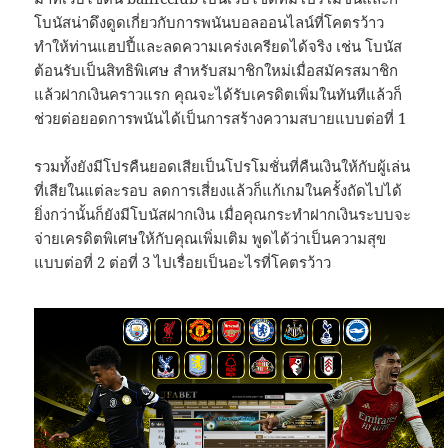
โบนัสน่าดึงดูดเกี่ยวกับการพนันบอลออนไลน์ที่โคตรว้าว
ทำให้ท่านแฮปปี้และลดความเคร่งเครียดได้จริง เช่น โบนัส
ต้อนรับเป็นสิทธิพิเศษ สำหรับสมาชิกใหม่เมื่อสมัครสมาชิก
แล้วฝากเงินคราวแรก คุณจะได้รับเครดิตเพิ่มในทันทีแล้วก็
ช่วยต่อยอดการพนันได้เป็นการสร้างความสบายแบบต่อที่ 1
รวมทั้งยังมีโปรคืนยอดเสียเป็นโปรโมชั่นที่คืนเงินให้กับผู้เล่น
ที่เสียในแต่ละรอบ ลดการเสี่ยงแล้วก็แก้เกมในครั้งถัดไปได้
ยิ่งกว่านั้นก็ยังมีโบนัสฝากเงิน เมื่อคุณกระทำฝากเงินระบบจะ
จ่ายเครดิตพิเศษให้กับคุณเพิ่มเติม พูดได้ว่าเป็นความสุข
แบบต่อที่ 2 ต่อที่ 3 ไปเรื่อยเป็นอะไรที่โคตรว้าว