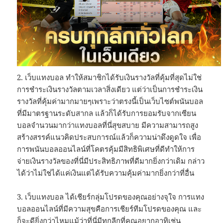
2. เว็บแทงบอล ทำให้สมาชิกได้รับเงินรางวัลที่คุ้มที่สุดไม่ใช่
การชำระเงินรางวัลตามเวลาสิ่งเดียว แต่ว่าเป็นการชำระเงิน
รางวัลที่คุ้มค่ามากมายๆเพราะว่าตรงนี้เป็นเว็บไซต์พนันบอล
ที่มีมาตรฐานระดับสากล แล้วก็ได้รับการยอมรับจากเซียน
บอลจำนวนมากว่าแทงบอลที่นี่สุขสบาย มีความสามารถสูง
สร้างสรรค์แนวคิดประสบการณ์แล้วก็ความน่าดึงดูดใจ เพื่อ
การพนันบอลออนไลน์ที่โคตรคุ้มมีสิทธิพิเศษที่ดีทำให้การ
จ่ายเงินรางวัลของที่นี่มีประสิทธิภาพที่ดีมากยิ่งกว่าเดิม กล่าว
ได้ว่าไม่ใช่ได้แค่เงินแต่ได้รับความคุ้มค่ามากยิ่งกว่าที่อื่น
3. เว็บแทงบอล ได้เชียร์กลุ่มโปรดของคุณอย่างจุใจ การแทง
บอลออนไลน์ที่มีความสุขคือการเชียร์ทีมโปรดของคุณ และ
ก็จะดียิ่งกว่าไหมแม้ว่าที่นี่มีทุกลีกที่คุณอยากอาทิเช่น