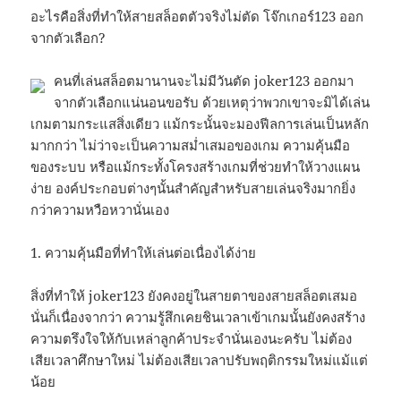
อะไรคือสิ่งที่ทำให้สายสล็อตตัวจริงไม่ตัด โจ๊กเกอร์123 ออก
จากตัวเลือก?
คนที่เล่นสล็อตมานานจะไม่มีวันตัด joker123 ออกมา
จากตัวเลือกแน่นอนขอรับ ด้วยเหตุว่าพวกเขาจะมิได้เล่น
เกมตามกระแสสิ่งเดียว แม้กระนั้นจะมองฟีลการเล่นเป็นหลัก
มากกว่า ไม่ว่าจะเป็นความสม่ำเสมอของเกม ความคุ้นมือ
ของระบบ หรือแม้กระทั้งโครงสร้างเกมที่ช่วยทำให้วางแผน
ง่าย องค์ประกอบต่างๆนั้นสำคัญสำหรับสายเล่นจริงมากยิ่ง
กว่าความหวือหวานั่นเอง
1. ความคุ้นมือที่ทำให้เล่นต่อเนื่องได้ง่าย
สิ่งที่ทำให้ joker123 ยังคงอยู่ในสายตาของสายสล็อตเสมอ
นั่นก็เนื่องจากว่า ความรู้สึกเคยชินเวลาเข้าเกมนั้นยังคงสร้าง
ความตรึงใจให้กับเหล่าลูกค้าประจำนั่นเองนะครับ ไม่ต้อง
เสียเวลาศึกษาใหม่ ไม่ต้องเสียเวลาปรับพฤติกรรมใหม่แม้แต่
น้อย