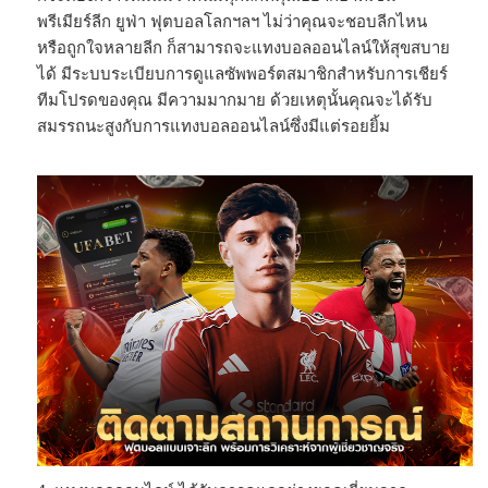
พรีเมียร์ลีก ยูฟ่า ฟุตบอลโลกฯลฯ ไม่ว่าคุณจะชอบลีกไหน
หรือถูกใจหลายลีก ก็สามารถจะแทงบอลออนไลน์ให้สุขสบาย
ได้ มีระบบระเบียบการดูแลซัพพอร์ตสมาชิกสำหรับการเชียร์
ทีมโปรดของคุณ มีความมากมาย ด้วยเหตุนั้นคุณจะได้รับ
สมรรถนะสูงกับการแทงบอลออนไลน์ซึ่งมีแต่รอยยิ้ม