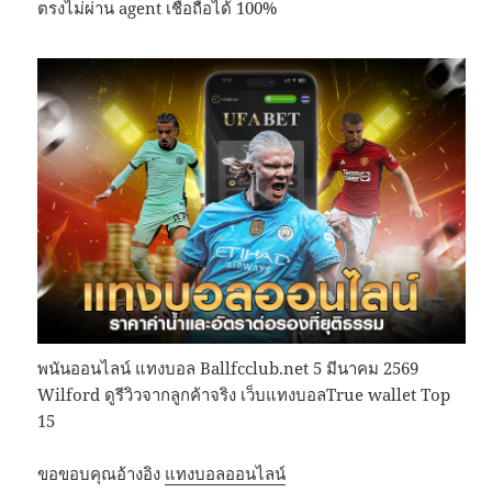
ตรงไม่ผ่าน agent เชื่อถือได้ 100%
พนันออนไลน์ แทงบอล Ballfcclub.net 5 มีนาคม 2569
Wilford ดูรีวิวจากลูกค้าจริง เว็บแทงบอลTrue wallet Top
15
ขอขอบคุณอ้างอิง
แทงบอลออนไลน์