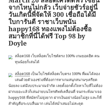
March 26 สล็อตเครดิตฟรี เซียน
จากไหนไม่กลัว เว็บจ่ายชัวร์อยู่นี่
วันเกิดนี้พี่จัดให้ 300 เชื่อถือได้มี
ใบการันตี ราชาเว็บพนัน
happy168 ทองแพงไม่ต้องซื้อ
สมาชิกที่นี่ได้ฟรี Top 98 by
Doyle
สล็อต168 เว็บสล็อตเว็บไซต์ตรง 100% เกมยอดฮิต คน
ทุนน้อยก็เล่นได้
สล็อต168
เป็นเว็บไซต์สล็อตเว็บตรง 100% ที่ผมได้ลอง
เล่นด้วยตัวเองช่วงที่ต้องการหาเกมสนุกสนานๆเครียด
น้อยลง แต่มีงบประมาณจำกัด เลยตั้งอกตั้งใจหาเว็บที่ไม่ต้อง
ฝากเยอะแล้วก็เล่นง่ายบนโทรศัพท์เคลื่อนที่ จนกระทั่งมาเจอ
happy168 ที่สมัครไม่ยุ่งยาก ฝากเงินอย่างน้อยไม่สูง และก็ที่
สำคัญคือระบบลื่นมาก เล่นได้สม่ำเสมอไม่สะดุด