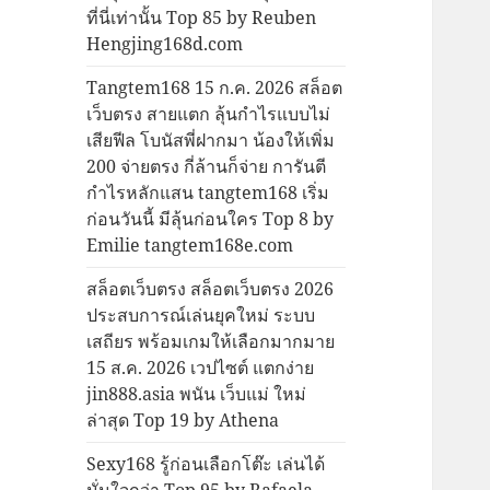
ที่นี่เท่านั้น Top 85 by Reuben
Hengjing168d.com
Tangtem168 15 ก.ค. 2026 สล็อต
เว็บตรง สายแตก ลุ้นกำไรแบบไม่
เสียฟีล โบนัสพี่ฝากมา น้องให้เพิ่ม
200 จ่ายตรง กี่ล้านก็จ่าย การันตี
กำไรหลักแสน tangtem168 เริ่ม
ก่อนวันนี้ มีลุ้นก่อนใคร Top 8 by
Emilie tangtem168e.com
สล็อตเว็บตรง สล็อตเว็บตรง 2026
ประสบการณ์เล่นยุคใหม่ ระบบ
เสถียร พร้อมเกมให้เลือกมากมาย
15 ส.ค. 2026 เวปไซต์ แตกง่าย
jin888.asia พนัน เว็บแม่ ใหม่
ล่าสุด Top 19 by Athena
Sexy168 รู้ก่อนเลือกโต๊ะ เล่นได้