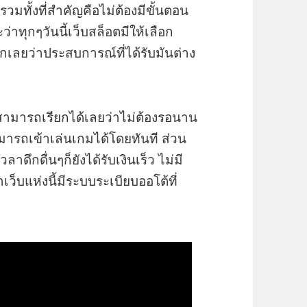
 รวมทั้งที่สำคัญคือไม่ต้องมีขั้นตอน
ว่าทุกๆวันนี้เว็บสล็อตมีให้เลือก
เลยว่าประสบการณ์ที่ได้รับมันต่าง
สามารถเรียกได้เลยว่าไม่ต้องรอนาน
สามารถเข้าเล่นเกมได้โดยทันที ส่วน
ดึกดื่นๆก็ยังได้รับเงินเร็ว ไม่มี
่าเว็บแห่งนี้มีระบบระเบียบออโต้ที่