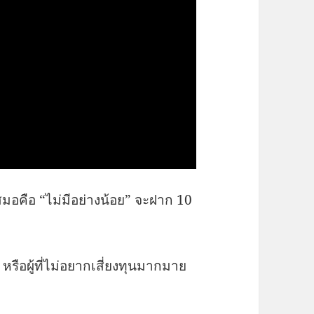
เสมอคือ “ไม่มีอย่างน้อย” จะฝาก 10
หรือผู้ที่ไม่อยากเสี่ยงทุนมากมาย