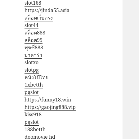
slot168
https://jinda55.asia
สล็อตเว็บตรง
slot44
สล็อต888
สล็อต99
พุซซี่888
บาคาร่า
slotxo
slotpg
หนังโป๊ไทย
1xbetth
pgslot
https://funny18.win
https://gaojing888.vip
kiss918
pgslot
188betth
doomovie hd