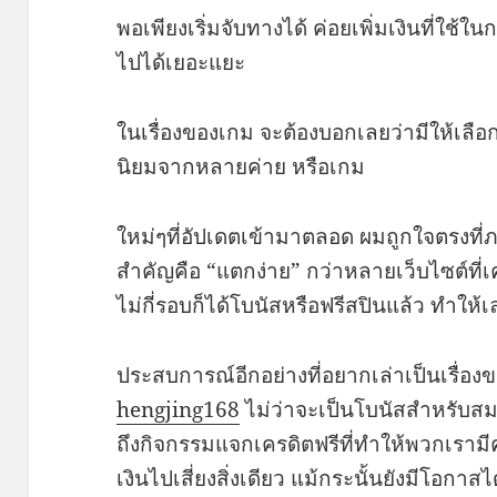
พอเพียงเริ่มจับทางได้ ค่อยเพิ่มเงินที่ใช้
ไปได้เยอะแยะ
ในเรื่องของเกม จะต้องบอกเลยว่ามีให้เลื
นิยมจากหลายค่าย หรือเกม
ใหม่ๆที่อัปเดตเข้ามาตลอด ผมถูกใจตรงที่ภาพ
สำคัญคือ “แตกง่าย” กว่าหลายเว็บไซต์ที
ไม่กี่รอบก็ได้โบนัสหรือฟรีสปินแล้ว ทำให้เ
ประสบการณ์อีกอย่างที่อยากเล่าเป็นเรื่องข
hengjing168
ไม่ว่าจะเป็นโบนัสสำหรับสม
ถึงกิจกรรมแจกเครดิตฟรีที่ทำให้พวกเรามีค
เงินไปเสี่ยงสิ่งเดียว แม้กระนั้นยังมีโอกา