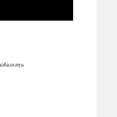
่ต้องลงทุน