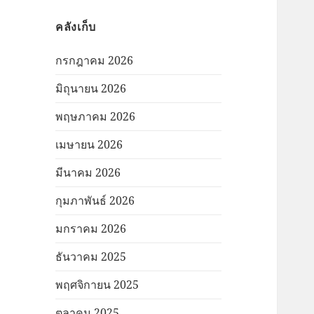
คลังเก็บ
กรกฎาคม 2026
มิถุนายน 2026
พฤษภาคม 2026
เมษายน 2026
มีนาคม 2026
กุมภาพันธ์ 2026
มกราคม 2026
ธันวาคม 2025
พฤศจิกายน 2025
ตุลาคม 2025