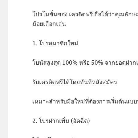
โปรโมชั่นของ เครดิตฟรี ถือได้ว่าคุณลัก
น้อยเลือกเล่น
1. โปรสมาชิกใหม่
โบนัสสูงสุด 100% หรือ 50% จากยอดฝาก
รับเครดิตฟรีได้โดยทันทีหลังสมัคร
เหมาะสำหรับมือใหม่ที่ต้องการเริ่มต้นแบบท
2. โปรฝากเพิ่ม (อัดฉีด)