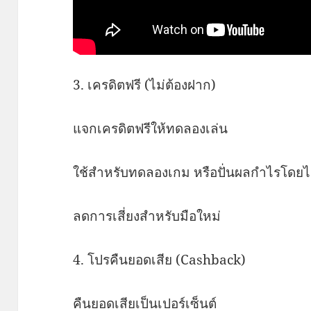
3. เครดิตฟรี (ไม่ต้องฝาก)
แจกเครดิตฟรีให้ทดลองเล่น
ใช้สำหรับทดลองเกม หรือปั่นผลกำไรโดยไม
ลดการเสี่ยงสำหรับมือใหม่
4. โปรคืนยอดเสีย (Cashback)
คืนยอดเสียเป็นเปอร์เซ็นต์