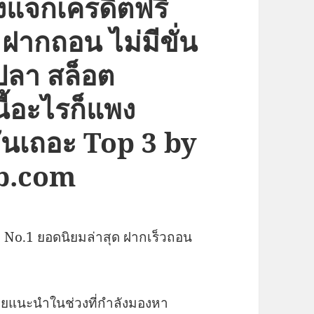
่องแจกเครดิตฟรี
ฝากถอน ไม่มีขั่น
งปลา สล็อต
ี้อะไรก็แพง
ันเถอะ Top 3 by
8b.com
 No.1 ยอดนิยมล่าสุด ฝากเร็วถอน
หายแนะนำในช่วงที่กำลังมองหา