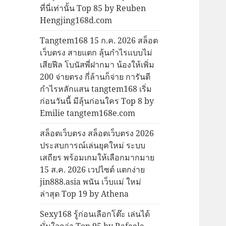
ที่นี่เท่านั้น Top 85 by Reuben
Hengjing168d.com
Tangtem168 15 ก.ค. 2026 สล็อต
เว็บตรง สายแตก ลุ้นกำไรแบบไม่
เสียฟีล โบนัสพี่ฝากมา น้องให้เพิ่ม
200 จ่ายตรง กี่ล้านก็จ่าย การันตี
กำไรหลักแสน tangtem168 เริ่ม
ก่อนวันนี้ มีลุ้นก่อนใคร Top 8 by
Emilie tangtem168e.com
สล็อตเว็บตรง สล็อตเว็บตรง 2026
ประสบการณ์เล่นยุคใหม่ ระบบ
เสถียร พร้อมเกมให้เลือกมากมาย
15 ส.ค. 2026 เวปไซต์ แตกง่าย
jin888.asia พนัน เว็บแม่ ใหม่
ล่าสุด Top 19 by Athena
Sexy168 รู้ก่อนเลือกโต๊ะ เล่นได้