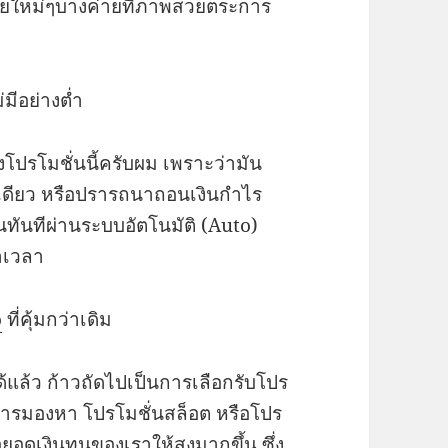
ายใหม่ๆบางค่ายที่ภาพสวยตระการ
มีอย่างต่ำ
งโปรโมชั่นนี้ครับผม เพราะว่ามัน
ิดเดียว หรือปรารถนาถอนเงินกำไร
ทันทีผ่านระบบอัตโนมัติ (Auto)
่ำเวลา
o
ที่คุ้มกว่าเดิม
แล้ว ก้าวถัดไปเป็นการเลือกรับโปร
่ การมองหา โปรโมชั่นสล็อต หรือโปร
ยอดเงินทุนของเราให้สูงมากขึ้น ซึ่ง