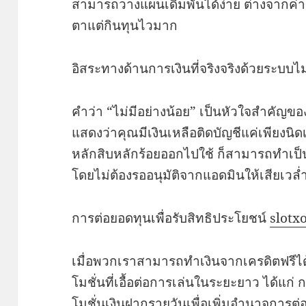
สามารถวางแผนเดิมพันได้ง่าย ต่างจากค่
ตาแต่กินทุนไวมาก
อิสระทางด้านการเงินที่จริงจริงด้วยระบบไม่
คำว่า “ไม่มีอย่างน้อย” เป็นหัวใจสำคัญขอ
แสดงว่าคุณมีเงินเหลือติดบัญชีแค่เพียงน
หลักสิบหลักร้อยออกไปใช้ ก็สามารถทำเป็น
โดยไม่ต้องรออนุมัติจากแอดมินให้เสียเวล
การต่อยอดทุนเพื่อรับสิทธิประโยชน์
slotx
เมื่อพวกเราสามารถทำเงินจากเครดิตฟรีได้
โมชั่นที่เอื้อต่อการเล่นในระยะยาว ได้แก
โมชั่นเงินฝากรายวันเพื่อเพิ่มอำนาจการต่อ