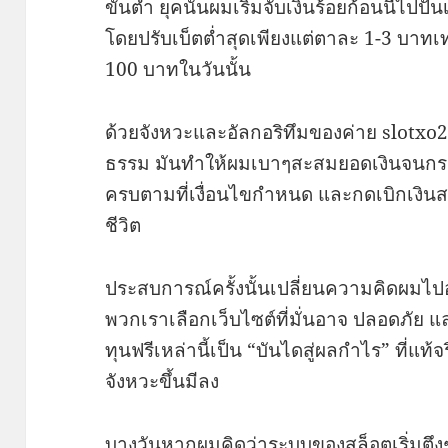
ขั้นต่ำ ยุคนั้นผมเริ่มจับเงินร้อยก้อนนี้ไ
โดยปรับเบ็ตต่ำสุดเพียงแต่ตาละ 1-3 บาทเท่
100 บาทในวันนั้น
ด้วยจังหวะและอัลกอริทึมของค่าย slotxo2
ธรรม มันทำให้ผมเบาๆสะสมยอดเงินจนกระ
ครบตามที่เงื่อนไขกำหนด และกดเบิกเงินส
ชีวิต
ประสบการณ์ครั้งนั้นเปลี่ยนความคิดผมไปอย่
พวกเราเลือกเว็บไซต์ที่มั่นอาจ ปลอดภัย แ
ทุนฟรีเหล่านี้เป็น “บันไดสู่ผลกำไร” ที่แท้
จังหวะขึ้นมีลง
บางวันหากผมคิดว่าระบบของสล็อตเริ่มตึง