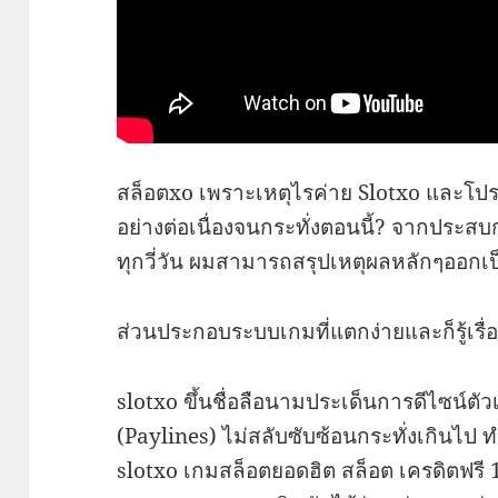
สล็อตxo เพราะเหตุไรค่าย Slotxo และโปรโ
อย่างต่อเนื่องจนกระทั่งตอนนี้? จากประสบก
ทุกวี่วัน ผมสามารถสรุปเหตุผลหลักๆออกเป็น
ส่วนประกอบระบบเกมที่แตกง่ายและก็รู้เรื่
slotxo ขึ้นชื่อลือนามประเด็นการดีไซน์ตั
(Paylines) ไม่สลับซับซ้อนกระทั่งเกินไป ทำ
slotxo เกมสล็อตยอดฮิต สล็อต เครดิตฟรี 1