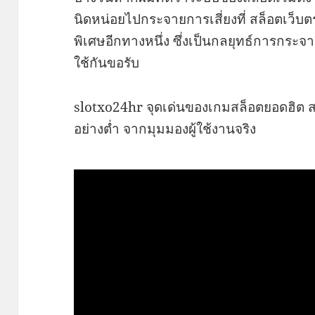
นิดหน่อยไปกระจายการเสี่ยงที่ สล็อตเว็บตร
พิเศษอีกทางหนึ่ง ซึ่งเป็นกลยุทธ์การกระจ
ใช้กันขอรับ
slotxo24hr จุดเด่นของเกมสล็อตยอดฮิต สล
อย่างต่ำ จากมุมมองผู้ใช้งานจริง