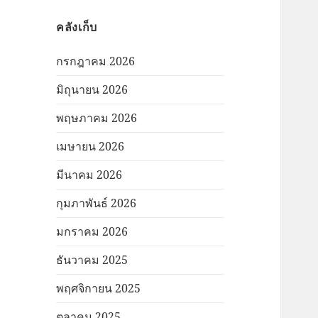
คลังเก็บ
กรกฎาคม 2026
มิถุนายน 2026
พฤษภาคม 2026
เมษายน 2026
มีนาคม 2026
กุมภาพันธ์ 2026
มกราคม 2026
ธันวาคม 2025
พฤศจิกายน 2025
ตุลาคม 2025