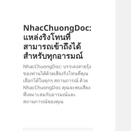
NhacChuongDoc:
แหล่งริงโทนที่
สามารถเข้าถึงได้
สำหรับทุกอารมณ์
NhacChuongDoc: บรรเลงสายรุ้ง
ของท่านได้ด้วยเสียงริงโทนที่คุณ
เลือกได้ในทุกๆ สถานการณ์ ด้วย
NhacChuongDoc คุณจะพบเสียง
ที่เหมาะสมกับอารมณ์และ
สถานการณ์ของคุณ