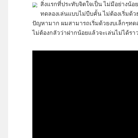
สิ่งแรกที่ประทับจิตใจเป็น ไม่มีอย่างน้
ทดลองเล่นแบบไม่บีบคั้น ไม่ต้องเริ่มด้
ปัญหามาก ผมสามารถเริ่มด้วยงบเล็กๆท
ไม่ต้องกลัวว่าฝากน้อยแล้วจะเล่นไม่ได้รา