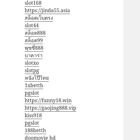
slot168
https://jinda55.asia
สล็อตเว็บตรง
slot44
สล็อต888
สล็อต99
พุซซี่888
บาคาร่า
slotxo
slotpg
หนังโป๊ไทย
1xbetth
pgslot
https://funny18.win
https://gaojing888.vip
kiss918
pgslot
188betth
doomovie hd