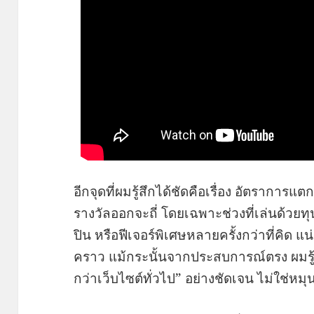
อีกจุดที่ผมรู้สึกได้ชัดคือเรื่อง อัตราก
รางวัลออกจะถี่ โดยเฉพาะช่วงที่เล่นด้วยทุน
ปิน หรือฟีเจอร์พิเศษหลายครั้งกว่าที่คิด แ
คราว แม้กระนั้นจากประสบการณ์ตรง ผมรู้สึ
กว่าเว็บไซต์ทั่วไป” อย่างชัดเจน ไม่ใช่ห