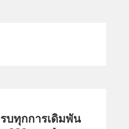
ครบทุกการเดิมพัน