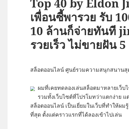
Top 40 by Eldon 
เพื่อนซี้พารวย รับ 10
10 ล้านก็จ่ายทันที ji
รวยเร็ว ไม่ขายฝัน 5
สล็อตออนไลน์ ศูนย์รวมความสนุกสนานสุดคุ
ผมที่เคยทดลองเล่นสล็อตมาหลายเว็บไซต์
รวมทั้งเว็บไซต์ที่โปรโมทว่าแตกง่าย แต่
สล็อตออนไลน์ เป็นเยี่ยมในเว็บที่ทำให้ผมรู้
ที่สุด ตั้งแต่คราวแรกที่ได้ลองเข้าไปเล่น