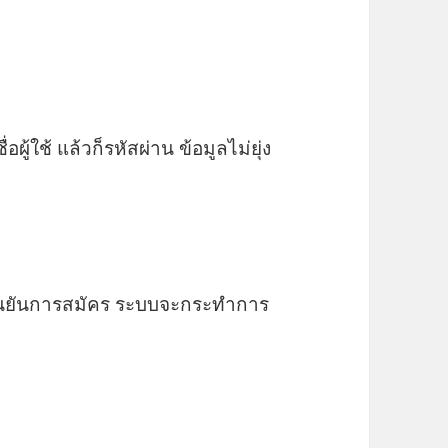
่อผู้ใช้ แล้วก็รหัสผ่าน ข้อมูลไม่ยุ่ง
ืนยันการสมัคร ระบบจะกระทำการ