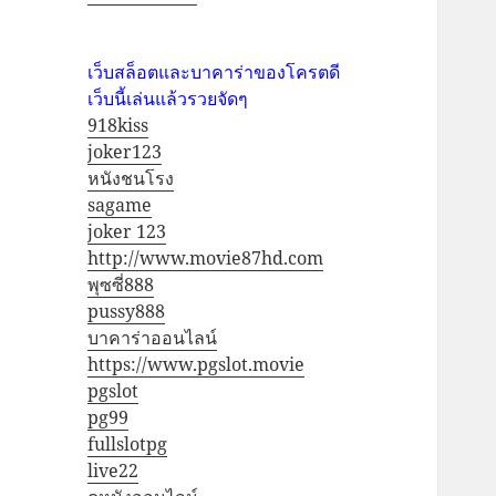
เว็บสล็อตและบาคาร่าของโครตดี
เว็บนี้เล่นแล้วรวยจัดๆ
918kiss
joker123
หนังชนโรง
sagame
joker 123
http://www.movie87hd.com
พุซซี่888
pussy888
บาคาร่าออนไลน์
https://www.pgslot.movie
pgslot
pg99
fullslotpg
live22