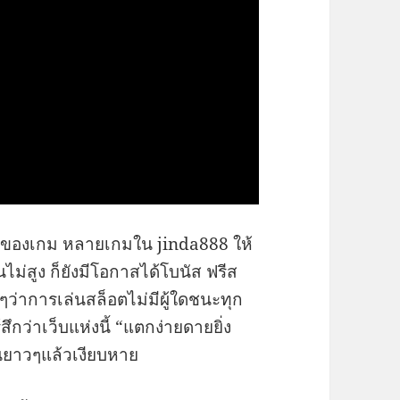
ารแตกของเกม หลายเกมใน jinda888 ให้
ไม่สูง ก็ยังมีโอกาสได้โบนัส ฟรีส
น่ๆว่าการเล่นสล็อตไม่มีผู้ใดชนะทุก
กว่าเว็บแห่งนี้ “แตกง่ายดายยิ่ง
มุนยาวๆแล้วเงียบหาย