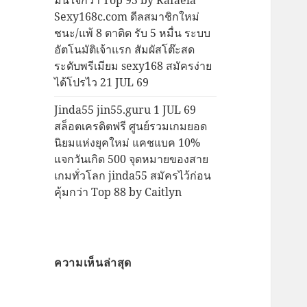
มั่นใจกว่า Top 95 by Rafaela
Sexy168c.com ดีลสมาชิกใหม่
ชนะ/แพ้ 8 ตาติด รับ 5 หมื่น ระบบ
อัตโนมัติเจ้าแรก สัมผัสโต๊ะสด
ระดับพรีเมียม sexy168 สมัครง่าย
ได้โปรไว 21 JUL 69
Jinda55 jin55.guru 1 JUL 69
สล็อตเครดิตฟรี ศูนย์รวมเกมยอด
นิยมแห่งยุคใหม่ แคชแบค 10%
แจกวันเกิด 500 จุดหมายของสาย
เกมทั่วโลก jinda55 สมัครไว้ก่อน
คุ้มกว่า Top 88 by Caitlyn
ความเห็นล่าสุด