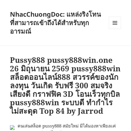
NhacChuongDoc: แหล่งริงโทน
ที่สามารถเข้าถึงได้สำหรับทุก
อารมณ์
เมนู
และวิด
เจ็ต
Pussy888 pussy888win.one
26 มิถุนายน 2569 pussy888win
สล็อตออนไลน์888 สวรรค์ของนัก
ลงทุน วันเกิด รับฟรี 300 สมจริง
เสียงดี กราฟฟิค 3D โอนเร็วทุกบิล
pussy888win ระบบดี ทำกำไร
ไม่สะดุด Top 84 by Jarrod
คนเล่นสล็อต pussy888 สมัยใหม่ มิได้มองหาเพียงแค่