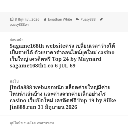
เขียน
ผู้
หมวด
ป้าย
8 มิถุนายน 2026
Jonathan White
Pussy888
เมื่อ
เขียน
หมู่
กำกับ
pussy888win
แนะแนว
ก่อนหน้า
เรื่อง
Sagame168th websiteตรง เปลี่ยนเวลาว่างให้
เรื่อง
เป็นรายได้ ด้วยบาคาร่าออนไลน์ยุคใหม่ casino
ก่อน
เว็บใหญ่ เครดิตฟรี Top 24 by Maynard
หน้า:
sagame168th1.co 6 JUL 69
ต่อไป
Jinda888 webแจกหนัก สล็อตค่ายใหญ่มีค่าย
เรื่อง
ไหนน่าเล่นบ้าง และต่างจากค่ายเล็กอย่างไร
ต่อ
casino เว็บเปิดใหม่ เครดิตฟรี Top 19 by Silke
ไป:
Jin888.run 31 มิถุนายน 2026
ภูมิใจนำเสนอโดย WordPress