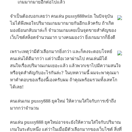
เกมมากมายอีกต่อไปแล้ว
จำเป็นต้องบอกเลยว่า คนเล่น pussy888win ในปัจจุบัน
ไม่ได้พึงพอใจปริมาณเกมมากมายกันอีกแล้วครับ ถ้าเกิด
มองย้อนกลับมาล่ะก็ จำนวนเกมเคยเป็นจุดขายสำคัญของ
เว็บไซต์สล็อตจำนวนมาก บางคนมองว่า ยิ่งเกมมากก็ยิ่งดี
เพราะเหตุว่ามีตัวเลือกมากยิ่งกว่า และก็คงจะตอบโจทย์
คนเล่นได้ดีมากว่า แต่ว่าเมื่อเวลาผ่านไป คนเล่นมิได้
สนใจเรื่องปริมาณเกมเยอะแล้ว แล้วพวกเขาไปมีความสนใจ
หรือจุดสำคัญกับอะไรกันล่ะ? ในบทความนี้ ผมจะพาคุณมา
หาคำตอบของเรื่องนี้เองครับผม ถ้าคุณพร้อมรวมทั้งเลทโก
ได้เลย!
คนเล่นเกม pussy888 ยุคใหม่ ให้ความใส่ใจกับการเข้าถึง
มากกว่าจำนวน
คนเล่น pussy888 ยุคใหม่อาจจะยังให้ความใส่ใจกับปริมาณ
เกมในระดับหนึ่ง แต่ว่าในเมื่อมีตัวเลือกมากของเว็บไซต์ สิ่งที่