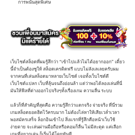
การพนันสุดพิเศษ
เว็บไซต์สล็อตที่ผมรู้สึกว่า “เข้าไปแล้วไม่ได้อยากออก” เดี๋ยว
นี้จำเป็นต้องชูให้ สล็อตเครดิตฟรี แบบไม่ลังเลเลยครับผม
จากคนที่เล่นสล็อตมาหลายเว็บไซต์ เจอทั้งเว็บไซต์ดี
เว็บไซต์แปลก เว็บที่ลุ้นจนถึงอ่อนล้า แต่ว่าพอได้ลองเล่นที่นี่
มันให้ฟีลที่ต่างออกไปจริงๆทั้งเรื่องเกม ความลื่น ระบบ
แล้วก็ที่สำคัญที่สุดคือ ความรู้สึกว่าแตกจริง จ่ายจริง ที่นี่รวม
เกมสล็อตยอดฮิตไว้ครบมาก ไม่ต้องไล่หาให้เสียเวล่ำเวลา
พอสมัครเสร็จ ล็อกอินเข้าไป สิ่งแรกที่รู้สึกคือหน้าเว็บใช้
ง่ายดาย จะเล่นผ่านมือถือหรือคอมก็ลื่น ไม่มีสะดุด แค่เลือก
เกมที่อยากเล่น ก็เริ่มได้โดยทันที