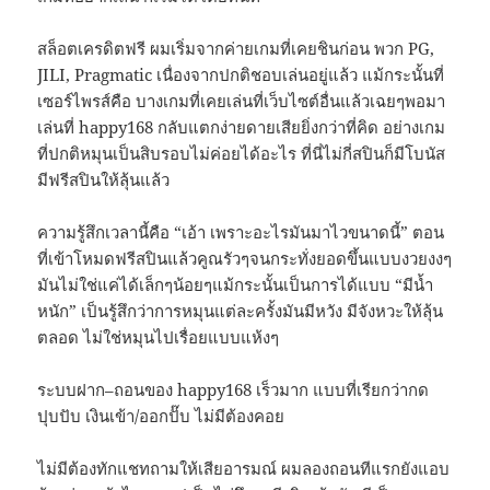
สล็อตเครดิตฟรี ผมเริ่มจากค่ายเกมที่เคยชินก่อน พวก PG,
JILI, Pragmatic เนื่องจากปกติชอบเล่นอยู่แล้ว แม้กระนั้นที่
เซอร์ไพรส์คือ บางเกมที่เคยเล่นที่เว็บไซต์อื่นแล้วเฉยๆพอมา
เล่นที่ happy168 กลับแตกง่ายดายเสียยิ่งกว่าที่คิด อย่างเกม
ที่ปกติหมุนเป็นสิบรอบไม่ค่อยได้อะไร ที่นี่ไม่กี่สปินก็มีโบนัส
มีฟรีสปินให้ลุ้นแล้ว
ความรู้สึกเวลานี้คือ “เอ้า เพราะอะไรมันมาไวขนาดนี้” ตอน
ที่เข้าโหมดฟรีสปินแล้วคูณรัวๆจนกระทั่งยอดขึ้นแบบงวยงงๆ
มันไม่ใช่แค่ได้เล็กๆน้อยๆแม้กระนั้นเป็นการได้แบบ “มีน้ำ
หนัก” เป็นรู้สึกว่าการหมุนแต่ละครั้งมันมีหวัง มีจังหวะให้ลุ้น
ตลอด ไม่ใช่หมุนไปเรื่อยแบบแห้งๆ
ระบบฝาก–ถอนของ happy168 เร็วมาก แบบที่เรียกว่ากด
ปุบปับ เงินเข้า/ออกปั๊บ ไม่มีต้องคอย
ไม่มีต้องทักแชทถามให้เสียอารมณ์ ผมลองถอนทีแรกยังแอบ