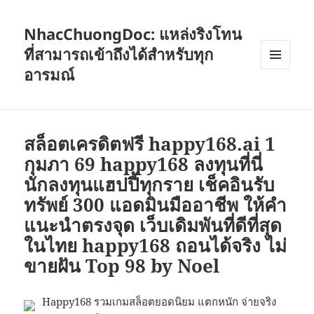
NhacChuongDoc: แหล่งริงโทน
ที่สามารถเข้าถึงได้สำหรับทุก
อารมณ์
เมนู
และวิด
เจ็ต
สล็อตเครดิตฟรี happy168.ai 1
กุมภา 69 happy168 ลงทุนที่นี่
นักลงทุนแฮปปี้ทุกราย เช็คอินรับ
ทรัพย์ 300 แอดมินมืออาชีพ ให้คำ
แนะนำตรงจุด เว็บเดิมพันที่ดีที่สุด
ในไทย happy168 ถอนได้จริง ไม่
ขายฝัน Top 98 by Noel
Happy168 รวมเกมสล็อตยอดนิยม แตกหนัก จ่ายจริง