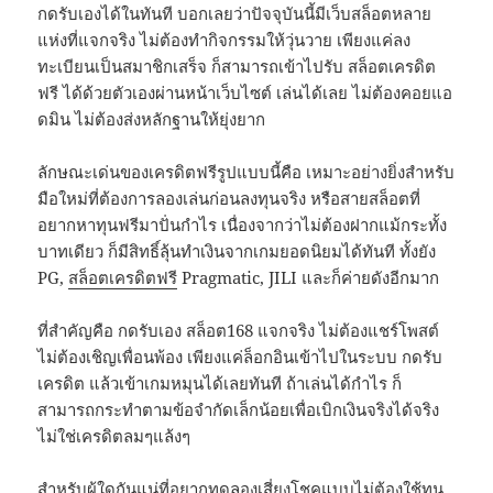
กดรับเองได้ในทันที บอกเลยว่าปัจจุบันนี้มีเว็บสล็อตหลาย
แห่งที่แจกจริง ไม่ต้องทำกิจกรรมให้วุ่นวาย เพียงแค่ลง
ทะเบียนเป็นสมาชิกเสร็จ ก็สามารถเข้าไปรับ สล็อตเครดิต
ฟรี ได้ด้วยตัวเองผ่านหน้าเว็บไซต์ เล่นได้เลย ไม่ต้องคอยแอ
ดมิน ไม่ต้องส่งหลักฐานให้ยุ่งยาก
ลักษณะเด่นของเครดิตฟรีรูปแบบนี้คือ เหมาะอย่างยิ่งสำหรับ
มือใหม่ที่ต้องการลองเล่นก่อนลงทุนจริง หรือสายสล็อตที่
อยากหาทุนฟรีมาปั่นกำไร เนื่องจากว่าไม่ต้องฝากแม้กระทั้ง
บาทเดียว ก็มีสิทธิ์ลุ้นทำเงินจากเกมยอดนิยมได้ทันที ทั้งยัง
PG,
สล็อตเครดิตฟรี
Pragmatic, JILI และก็ค่ายดังอีกมาก
ที่สำคัญคือ กดรับเอง สล็อต168 แจกจริง ไม่ต้องแชร์โพสต์
ไม่ต้องเชิญเพื่อนพ้อง เพียงแค่ล็อกอินเข้าไปในระบบ กดรับ
เครดิต แล้วเข้าเกมหมุนได้เลยทันที ถ้าเล่นได้กำไร ก็
สามารถกระทำตามข้อจำกัดเล็กน้อยเพื่อเบิกเงินจริงได้จริง
ไม่ใช่เครดิตลมๆแล้งๆ
สำหรับผู้ใดกันแน่ที่อยากทดลองเสี่ยงโชคแบบไม่ต้องใช้ทุน