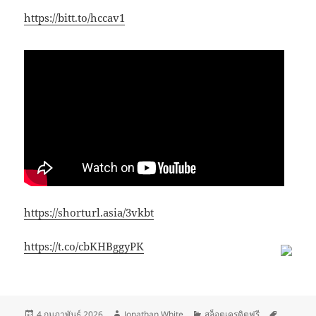
https://bitt.to/hccav1
https://shorturl.asia/3vkbt
https://t.co/cbKHBggyPK
เขียน
ผู้
หมวด
ป้าย
4 กุมภาพันธ์ 2026
Jonathan White
สล็อตเครดิตฟรี