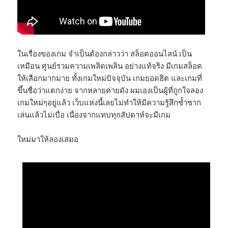
ในเรื่องของเกม จำเป็นต้องกล่าวว่า สล็อตออนไลน์ เป็น
เหมือน ศูนย์รวมความเพลิดเพลิน อย่างแท้จริง มีเกมสล็อต
ให้เลือกมากมาย ทั้งเกมใหม่ปัจจุบัน เกมยอดฮิต และเกมที่
ขึ้นชื่อว่าแตกง่าย จากหลายค่ายดัง ผมเองเป็นผู้ที่ถูกใจลอง
เกมใหม่ๆอยู่แล้ว เว็บแห่งนี้เลยไม่ทำให้มีความรู้สึกซ้ำซาก
เล่นแล้วไม่เบื่อ เนื่องจากแทบทุกสัปดาห์จะมีเกม
ใหม่มาให้ลองเสมอ