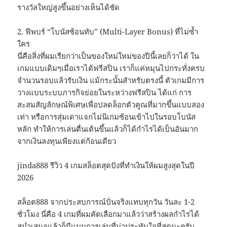
รางวัลใหญ่สูงขึ้นอย่างเห็นได้ชัด
2. ฟีพบร์ “โบนัสซ้อนทับ” (Multi-Layer Bonus) ที่ไม่ซ้ำ
ใคร
นี่คือสิ่งที่ผมเรียกว่าเป็นของใหม่ใหม่ของปีนี้เลยก็ว่าได้ ใน
เกมแบบเดิมๆเมื่อเราได้ฟรีสปิน เราก็แค่หมุนไปกระทั่งครบ
จำนวนรอบแล้วรับเงิน แม้กระนั้นสำหรับตรงนี้ ตัวเกมมีการ
วางแบบระบบภารกิจย่อยในระหว่างฟรีสปิน ได้แก่ การ
สะสมสัญลักษณ์พิเศษเพื่อปลดล็อกตัวคูณที่มากขึ้นแบบสอง
เท่า หรือการสุ่มเดาแจกไม่นิเกมซ้อนเข้าไปในรอบโบนัส
หลัก ทำให้การเล่นตื่นเต้นขึ้นแล้วก็ได้กำไรได้เป็นอันมาก
จากเงินลงทุนเพียงแต่ก้อนเดียว
jinda888 รีวิว 4 เกมสล็อตสุดปังที่ทำเงินให้ผมสูงสุดในปี
2026
สล็อต888 จากประสบการณ์ปั่นจริงแทบทุกวัน วันละ 1-2
ชั่วโมง นี่คือ 4 เกมที่ผมคัดเลือกมาแล้วว่าสร้างผลกำไรได้
สม่ำเสมอแล้วก็มีแบบการเล่นที่น่าประทับใจที่สุดนะครับ