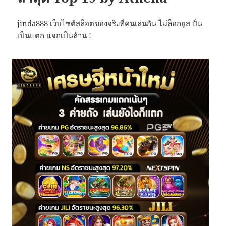
jinda888 เว็บไซต์สล็อตของจริงที่คนเล่นกัน ไม่ล็อกยูส ปั่น
เป็นแตก แจกเป็นล้าน !