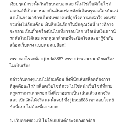
เงียบๆแม้กระนั้นกินเรียบนะบอกเลย นี่ไม่ใช่เว็บผีเว็บไซต์
เอเย่นต์ที่เปิดมาหลอกกินเงินแฟลชตังค์เติมทรูของใครกันแน่
แต่เป็นอาณาจักรเดิมพันของคนที่ถูกใจความหนำใจ เด่นชัด
รวมทั้งไม่อ้อมค้อม เงินสิบเงินร้อยในมือคุณวันนี้ บางทีอาจ
จะกลายเป็นตั๋วเครื่องบินไปเที่ยวรอบโลก หรือเป็นเงินดาวน์
รถคันใหม่ได้เลย หากคุณกล้าพอที่จะเปิดใจและมารู้จักกับ
สล็อตเว็บตรง แบบหมดเปลือก!
เพราะอะไรจะต้อง jinda888? เพราะว่าพวกเราเกลียดเรื่อง
ไม่เป็นเรื่อง
กล่าวกันตรงๆแบบไม่อ้อมค้อม สิ่งที่นักเล่นสล็อตต้องการ
ที่สุดคืออะไร? สล็อตเว็บไซต์ตรง ไม่ใช่หน้าเว็บไซต์ที่สวย
หรูหราหมาเห่าหรอก สิ่งที่เราอยากเป็น เล่นแล้วแตกจริง
และ เบิกเงินได้จริง แค่นั้นจบ! ซึ่ง jinda888 เขาตอบโจทย์
ข้อนี้แบบไม่ต้องชี้แจงเยอะ
1. เว็บตรงของแท้ ไม่ใช่เอเย่นต์กระจอกงอกง่อย