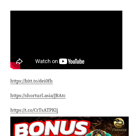
https://bitt.to/dei0fh
https://shorturl.asia/JBAtc
https://t.co/CrTsATPKlj