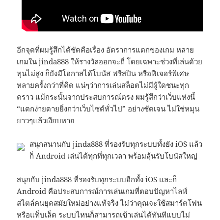
อีกจุดที่ผมรู้สึกได้ชัดคือเรื่อง อัตราการแตกของเกม หลาย
เกมใน jinda888 ให้รางวัลออกจะถี่ โดยเฉพาะช่วงที่เล่นด้วย
ทุนไม่สูง ก็ยังมีโอกาสได้โบนัส ฟรีสปิน หรือฟีเจอร์พิเศษ
หลายครั้งกว่าที่คิด แน่ๆว่าการเล่นสล็อตไม่มีผู้ใดชนะทุก
คราว แม้กระนั้นจากประสบการณ์ตรง ผมรู้สึกว่าเว็บแห่งนี้
“แตกง่ายดายยิ่งกว่าเว็บไซต์ทั่วไป” อย่างชัดเจน ไม่ใช่หมุน
ยาวๆแล้วเงียบหาย
สนุกสนานกับ jinda888 ที่รองรับทุกระบบทั้งยัง iOS แล้ว
ก็ Android เล่นได้ทุกที่ทุกเวลา พร้อมลุ้นรับโบนัสใหญ่
สนุกกับ jinda888 ที่รองรับทุกระบบอีกทั้ง iOS และก็
Android คือประสบการณ์การเล่นเกมที่ตอบปัญหาไลฟ์
สไตล์คนยุคสมัยใหม่อย่างแท้จริง ไม่ว่าคุณจะใช้สมาร์ตโฟน
หรือแท็บเล็ต ระบบไหนก็สามารถเข้าเล่นได้ทันทีแบบไม่