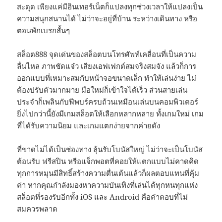
สะดุด เพียงแค่มีอินเทอร์เน็ตก็แปลงทุกช่วงเวลาให้แปลงเป็น
ความสนุกสนานได้ ไม่ว่าจะอยู่ที่บ้าน ระหว่างเดินทาง หรือ
ตอนพักเบรกสั้นๆ
สล็อต888 จุดเด่นของสล็อตบนโทรศัพท์เคลื่อนที่เป็นความ
ลื่นไหล ภาพชัดแจ๋ว เสียงเอฟเฟกต์สมจริงสมจัง แล้วก็การ
ออกแบบที่เหมาะสมกับหน้าจอขนาดเล็ก ทำให้เล่นง่าย ไม่
ต้องปรับตัวมากมาย มือใหม่ก็เข้าใจได้เร็ว ส่วนสายเล่น
ประจำก็เพลินกับฟีพบร์ครบถ้วนเหมือนเล่นบนคอมพิวเตอร์
ยิ่งไปกว่านี้ยังมีเกมสล็อตให้เลือกหลากหลาย ทั้งเกมใหม่ เกม
ที่ได้รับความนิยม และเกมแตกง่ายจากค่ายดัง
ที่ขาดไม่ได้เป็นช่องทาง ลุ้นรับโบนัสใหญ่ ไม่ว่าจะเป็นโบนัส
ต้อนรับ ฟรีสปิน หรือแจ็กพอตที่คอยให้แตกแบบไม่คาดคิด
ทุกการหมุนมีสิทธิ์สร้างความตื่นเต้นแล้วก็ผลตอบแทนที่คุ้ม
ค่า หากคุณกำลังมองหาความบันเทิงที่เล่นได้ทุกหนทุกแห่ง
สล็อตที่รองรับอีกทั้ง iOS และ Android คือคำตอบที่ไม่
สมควรพลาด