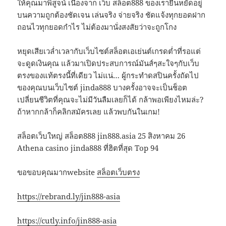
ให้คุณมาพิสูจน์ เนื่องจาก เว็บ สล็อต888 ของเรายืนหยัดอยู่
บนความถูกต้องชัดเจน เล่นจริง จ่ายจริง ชัดแจ้งทุกยอดฝาก
ถอนไวทุกยอดกำไร ไม่ต้องมานั่งสงสัยว่าจะถูกโกง
หยุดเสียเวล่ำเวลากับเว็บไซต์สล็อตเอเย่นต์เกรดต่ำที่รอแต่
จะดูดเงินคุณ แล้วมาเปิดประสบการณ์มันส์ๆสะใจๆกับเว็บ
ตรงของแท้ตรงนี้ที่เดียว ไม่แน่… ผู้กระทำดสปินครั้งถัดไป
ของคุณบนเว็บไซต์ jinda888 บางครั้งอาจจะเป็นช็อต
เปลี่ยนชีวิตที่คุณจะไม่มีวันลืมเลยก็ได้ กล้าพอเพียงไหมล่ะ?
ถ้าหากกล้าก็คลิกสมัครเลย แล้วพบกันในเกม!
สล็อตเว็บใหญ่ สล็อต888 jin888.asia 25 สิงหาคม 26
Athena casino jinda888 ที่ฮิตที่สุด Top 94
ขอขอบคุณมากwebsite
สล็อตเว็บตรง
https://rebrand.ly/jin888-asia
https://cutly.info/jin888-asia