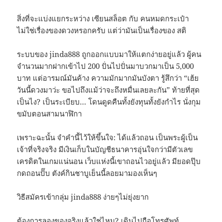
สิ่งที่จะแบ่งแยกระหว่าง เซียนสล็อต กับ คนหมดกระเป๋า
ไม่ใช่เรื่องของดวงหรอกครับ แต่ว่ามันเป็นเรื่องของ สติ
ระบบของ jinda888 ถูกออกแบบมาให้แตกง่ายอยู่แล้ว ผู้คน
จำนวนมากฝากเข้าไป 200 ปั่นไปปั่นมาบวกมาเป็น 5,000
บาท แต่อารมณ์มันค้าง ความมักมากมันบังตา รู้สึกว่า “เฮ้ย
วันนี้ดวงมาว่ะ ขอไปถึงแม้ว่าจะถึงหมื่นเลยละกัน” ท้ายที่สุด
เป็นไง? เป็นระเบียบ… โดนดูดคืนทั้งยังทุนทั้งยังกำไร นั่งกุม
ขมับตอนสามนาฬิกา
เพราะฉะนั้น จำคำนี้ไว้ให้ขึ้นใจ: ได้แล้วถอน เป็นพระผู้เป็น
เจ้าที่จริงจริง มีเงินเก็บในบัญชีธนาคารอุ่นใจกว่ามีตัวเลข
เครดิตในเกมแน่นอน เว็บแห่งนี้เขาถอนไวอยู่แล้ว มียอดปุ๊บ
กดถอนปั๊บ ตังค์กินชาบูเย็นนี้ลอยมามองเห็นๆ
วิธีสมัครเข้ากลุ่ม jinda888 ง่ายๆไม่ยุ่งยาก
ต้องการลองของจริงแล้วใช่ไหม? เดินไปถือโทรศัพท์