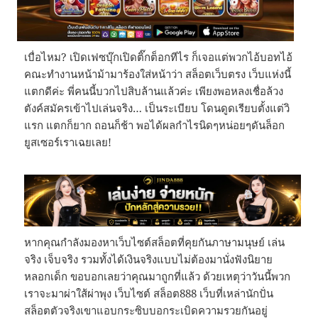
เบื่อไหม? เปิดเฟซบุ๊กเปิดติ๊กต็อกทีไร ก็เจอแต่พวกไอ้บอทไอ้
คณะทำงานหน้าม้ามาร้องใส่หน้าว่า สล็อตเว็บตรง เว็บแห่งนี้
แตกดีค่ะ พี่คนนี้บวกไปสิบล้านแล้วค่ะ เพียงพอหลงเชื่อล้วง
ตังค์สมัครเข้าไปเล่นจริง… เป็นระเบียบ โดนดูดเรียบตั้งแต่วิ
แรก แตกก็ยาก ถอนก็ช้า พอได้ผลกำไรนิดๆหน่อยๆดันล็อก
ยูสเซอร์เราเฉยเลย!
หากคุณกำลังมองหาเว็บไซต์สล็อตที่คุยกันภาษามนุษย์ เล่น
จริง เจ็บจริง รวมทั้งได้เงินจริงแบบไม่ต้องมานั่งฟังนิยาย
หลอกเด็ก ขอบอกเลยว่าคุณมาถูกที่แล้ว ด้วยเหตุว่าวันนี้พวก
เราจะมาผ่าใส้ผ่าพุง เว็บไซต์ สล็อต888 เว็บที่เหล่านักปั่น
สล็อตตัวจริงเขาแอบกระซิบบอกระเบิดความรวยกันอยู่