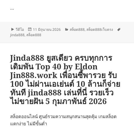
…
รูป
เขียน
หมวด
ป้าย
วีดีโอ
11 มิถุนายน 2026
สล็อต888
,
สล็อต888เว็บตรง
แบบ
เมื่อ
หมู่
กำกับ
jinda888
,
สล็อต888
เรื่อง
Jinda888 ยูสเดียว ครบทุกการ
เดิมพัน Top 40 by Eldon
Jin888.work เพื่อนซี้พารวย รับ
100 ไม่ผ่านเอเย่นต์ 10 ล้านก็จ่าย
ทันที jinda888 เล่นที่นี่ รวยเร็ว
ไม่ขายฝัน 5 กุมภาพันธ์ 2026
สล็อตออนไลน์ ศูนย์รวมความสนุกสนานสุดคุ้ม เกมสล็อต
แตกง่าย ไม่มีขั้นต่ำ