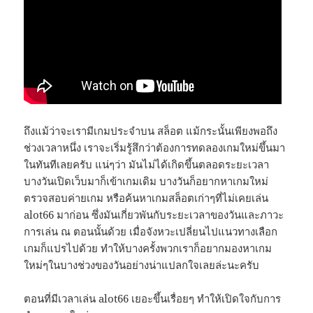
ถึงแม้ว่าจะเรามีเกมประจำบน สล็อต แม้กระนั้นเพียงพอถึง
ช่วงเวลาหนึ่ง เราจะเริ่มรู้สึกว่าต้องการทดลองเกมใหม่ขึ้นมา
ในทันทีเลยครับ แน่ๆว่า มันไม่ได้เกิดขึ้นตลอดระยะเวลา
บางวันเปิดเว็บมาก็เข้าเกมเดิม บางวันก็อยากหาเกมใหม่
ตรวจสอบค่ายเกม หรือค้นหาเกมสล็อตเก่าๆที่ไม่เคยเล่น
alot66 มาก่อน ซึ่งมันเกี่ยวพันกับระยะเวลาของวันและภาวะ
การเล่น ณ ตอนนั้นด้วย เมื่อจังหวะเปลี่ยนไปแนวทางเลือก
เกมก็แปรไปด้วย ทำให้บางครั้งพวกเราก็อยากมองหาเกม
ใหม่ๆในบางช่วงของวันอย่างน่าแปลกใจเลยล่ะนะครับ
ตอนที่มีเวลาเล่น alot66 เยอะขึ้นเรื่อยๆ ทำให้เปิดใจกับการ