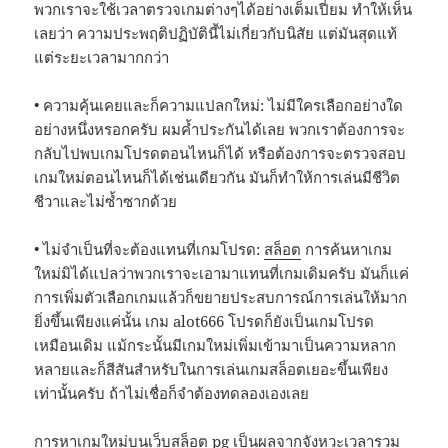
พวกเราจะใช้เวลาตรวจเกมต่างๆได้อย่างเต็มเปี่ยม ทำให้เห็น
เลยว่า ความประพฤติปฏิบัตินี้ไม่เกี่ยวกับนิสัย แต่มันสุดแท้
แต่ระยะเวลามากกว่า
• ความคุ้นเคยและก็ความแปลกใหม่: ไม่มีใครเลือกอย่างใด
อย่างหนึ่งหรอกครับ ผมค้ำประกันได้เลย พวกเราต้องการจะ
กลับไปพบเกมโปรดตอนไหนก็ได้ หรือต้องการจะตรวจสอบ
เกมใหม่ตอนไหนก็ได้เช่นเดียวกัน มันก็ทำให้การเล่นมีชีวิต
ชีวาและไม่ซ้ำซากด้วย
• ไม่จำเป็นที่จะต้องแทนที่เกมโปรด:
สล็อต
การค้นหาเกม
ใหม่มิได้แปลว่าพวกเราจะเอามาแทนที่เกมเดิมครับ มันก็แค่
การเพิ่มตัวเลือกเกมแล้วก็ขยายประสบการณ์การเล่นให้มาก
ยิ่งขึ้นเพียงแค่นั้น เกม alot666 โปรดก็ยังเป็นเกมโปรด
เหมือนเดิม แม้กระนั้นมีเกมใหม่เพิ่มเข้ามาเป็นความหลาก
หลายและก็สีสันสำหรับในการเล่นเกมสล็อตเยอะขึ้นเพียง
เท่านั้นครับ ถ้าไม่เชื่อก็จำต้องทดลองเองเลย
การหาเกมใหม่บนเว็บสล็อต pg เป็นผลจากจังหวะเวลารวม