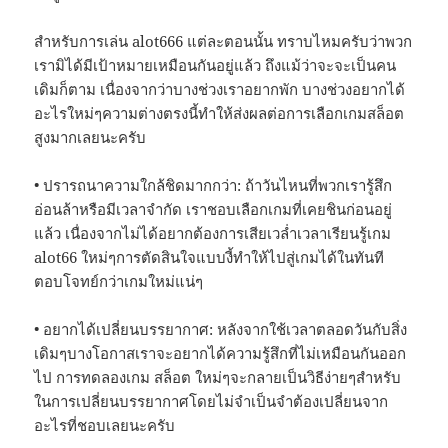
สำหรับการเล่น alot666 แต่ละตอนนั้น ทราบไหมครับว่าพวก
เรามิได้มีเป้าหมายเหมือนกันอยู่แล้ว ถึงแม้ว่าจะจะเป็นคน
เดิมก็ตาม เนื่องจากว่าบางช่วงเราอยากพัก บางช่วงอยากได้
อะไรใหม่ๆความต่างตรงนี้ทำให้ส่งผลต่อการเลือกเกมสล็อต
สูงมากเลยนะครับ
• ปรารถนาความใกล้ชิดมากกว่า: ถ้าวันไหนที่พวกเรารู้สึก
อ่อนล้าหรือมีเวลาจำกัด เราชอบเลือกเกมที่เคยชินก่อนอยู่
แล้ว เนื่องจากไม่ได้อยากต้องการเสียเวล่ำเวลาเรียนรู้เกม
alot66 ใหม่ๆการตัดสินใจแบบงี้ทำให้ไปสู่เกมได้ในทันที
ตอบโจทย์กว่าเกมใหม่แน่ๆ
• อยากได้เปลี่ยนบรรยากาศ: หลังจากใช้เวลาตลอดวันกับสิ่ง
เดิมๆบางโอกาสเราจะอยากได้ความรู้สึกที่ไม่เหมือนกันออก
ไป การทดลองเกม สล็อต ใหม่ๆจะกลายเป็นวิธีง่ายๆสำหรับ
ในการเปลี่ยนบรรยากาศโดยไม่จำเป็นจำต้องเปลี่ยนจาก
อะไรที่ชอบเลยนะครับ