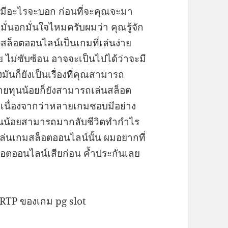
มีอะไรจะบอก ก่อนที่จะคุณจะมา
่นอกมั่นใจไหมครับผมว่า คุณรู้จัก
สล็อตออนไลน์เป็นเกมที่เล่นง่าย
าย ไม่ซับซ้อน อาจจะเป็นไปได้ว่าจะมี
มันก็ยังเป็นเรื่องที่คุณสามารถ
ายทุนน้อยก็ยังสามารถเล่นสล็อต
ย เนื่องจากว่าหลายเกมชอบมีอย่าง
ายทุนน้อยสามารถมากลับชีวิตทำกำไร
ปเล่นเกมสล็อตออนไลน์นั้น ผมอยากที่
ล็อตออนไลน์เสียก่อน ค้ำประกันเลย
 RTP ของเกม pg slot