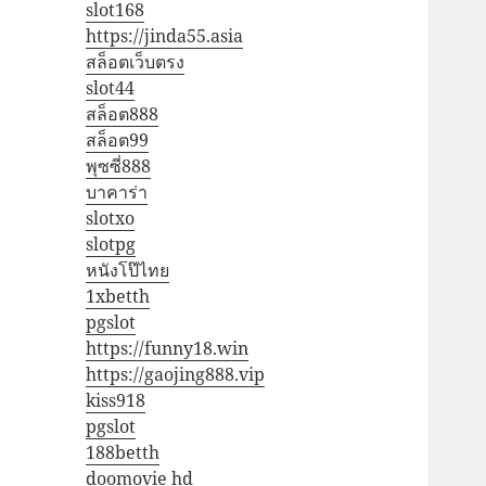
slot168
https://jinda55.asia
สล็อตเว็บตรง
slot44
สล็อต888
สล็อต99
พุซซี่888
บาคาร่า
slotxo
slotpg
หนังโป๊ไทย
1xbetth
pgslot
https://funny18.win
https://gaojing888.vip
kiss918
pgslot
188betth
doomovie hd