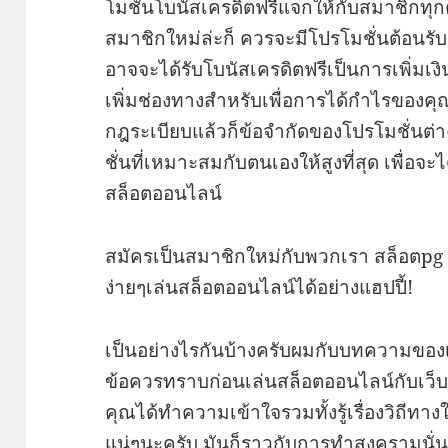
โมชั่นโบนัสเครดิตฟรีแจกให้กับสมาชิกทุกคน
สมาชิกใหม่ล่ะก็ ควรจะมีโปรโมชั่นต้อนรับอ
อาจจะได้รับโบนัสเครดิตฟรีเป็นการเพิ่มเงิ
เพิ่มช่องทางสำหรับเพื่อการได้กำไรของคุณไ
กฎระเบียบแล้วก็ข้อจำกัดของโปรโมชั่นต่า
ชั่นที่เหมาะสมกับตนเองให้สูงที่สุด เพื่อจ
สล็อตออนไลน์
สมัครเป็นสมาชิกใหม่กับพวกเรา สล็อตpg
ง่ายๆเล่นสล็อตออนไลน์ได้อย่างแฮปปี้!
เป็นอย่างไรกันบ้างครับผมกับบทความของเ
ข้อควรทราบก่อนเล่นสล็อตออนไลน์กับเว็บ
คุณได้ทำความเข้าใจรวมทั้งรู้เรื่องวิถีท
แน่ๆนะครับ มันก็ราวกับการทำสงครามน