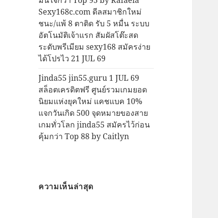
มั่นใจกว่า Top 95 by Rafaela
Sexy168c.com ดีลสมาชิกใหม่
ชนะ/แพ้ 8 ตาติด รับ 5 หมื่น ระบบ
อัตโนมัติเจ้าแรก สัมผัสโต๊ะสด
ระดับพรีเมียม sexy168 สมัครง่าย
ได้โปรไว 21 JUL 69
Jinda55 jin55.guru 1 JUL 69
สล็อตเครดิตฟรี ศูนย์รวมเกมยอด
นิยมแห่งยุคใหม่ แคชแบค 10%
แจกวันเกิด 500 จุดหมายของสาย
เกมทั่วโลก jinda55 สมัครไว้ก่อน
คุ้มกว่า Top 88 by Caitlyn
ความเห็นล่าสุด