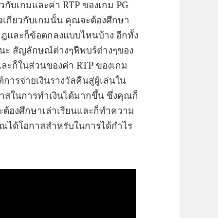
ี่ยวกับเกมและค่า RTP ของเกม PG
กี่ยวกับเกมนั้น คุณจะต้องศึกษา
ีกฎและก็ข้อตกลงแบบไหนบ้าง อีกทั้ง
ะ สัญลักษณ์ต่างๆฟีพบร์ต่างๆของ
ย และก็ในส่วนของค่า RTP ของเกม
ต์การจ่ายเงินรางวัลคืนสู่ผู้เล่นใน
กาสในการทำเงินได้มากขึ้น ซึ่งคุณก็
ะต้องศึกษาเล่าเรียนและก็ทำความ
้คุณได้โอกาสสำหรับในการได้กำไร