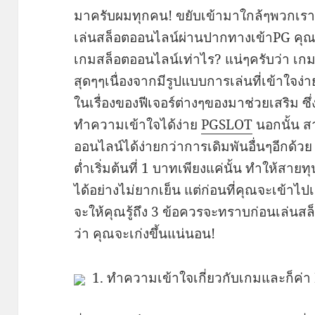
มาครับผมทุกคน! ขยับเข้ามาใกล้ๆพวกเรา
เล่นสล็อตออนไลน์ผ่านปากทางเข้าPG คุณมั
เกมสล็อตออนไลน์เท่าไร? แน่ๆครับว่า เกม
สุดๆๆเนื่องจากมีรูปแบบการเล่นที่เข้าใจง่
ในเรื่องของฟีเจอร์ต่างๆของมาช่วยเสริม ซึ่ง
ทำความเข้าใจได้ง่าย
PGSLOT
นอกนั้น ส
ออนไลน์ได้ง่ายกว่าการเดิมพันอื่นๆอีกด้ว
ต่ำเริ่มต้นที่ 1 บาทเพียงแค่นั้น ทำให้ส
ได้อย่างไม่ยากเย็น แต่ก่อนที่คุณจะเข้าไ
จะให้คุณรู้ถึง 3 ข้อควรจะทราบก่อนเล่นส
ว่า คุณจะเก่งขึ้นแน่นอน!
1. ทำความเข้าใจเกี่ยวกับเกมและก็ค่า