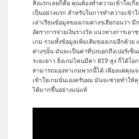
สิ่งแรกเลยก็คือ คุณต้องทำความเข้าใจเก
เป็นอย่างแรก สำหรับในการทำความเข้าใจเ
เล่าเรียนข้อมูลของเกมต่างๆเสียก่อนว่า ม
อัตราการจ่ายเงินรางวัล แนวทางการเอาชน
เกม รวมทั้งข้อมูลเพิ่มเติมของเกมอีกด้ว
ต่างๆนั้น มันจะเป็นค่าที่บ่งบอกถึงเปอร์เซ็น
ระยะยาว ยิ่งเกมไหนมีค่า RTP สูง ก็ได้โอ
สามารถมองหาเกมพวกนี้ได้ เพียงแต่คุณจ
เข้าใจเกมนั่นเองครับผม มันจะช่วยทำให
ได้มากขึ้นอย่างแน่แท้