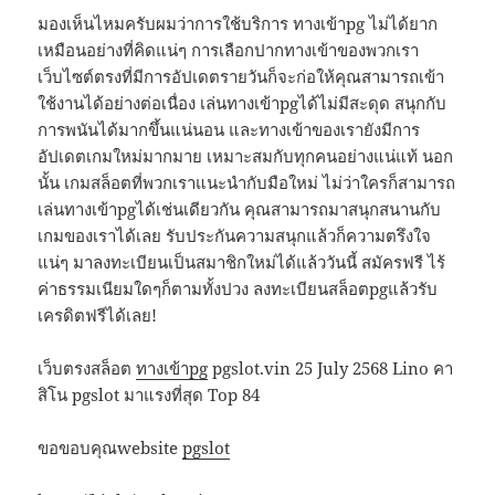
มองเห็นไหมครับผมว่าการใช้บริการ ทางเข้าpg ไม่ได้ยาก
เหมือนอย่างที่คิดแน่ๆ การเลือกปากทางเข้าของพวกเรา
เว็บไซต์ตรงที่มีการอัปเดตรายวันก็จะก่อให้คุณสามารถเข้า
ใช้งานได้อย่างต่อเนื่อง เล่นทางเข้าpgได้ไม่มีสะดุด สนุกกับ
การพนันได้มากขึ้นแน่นอน และทางเข้าของเรายังมีการ
อัปเดตเกมใหม่มากมาย เหมาะสมกับทุกคนอย่างแน่แท้ นอก
นั้น เกมสล็อตที่พวกเราแนะนำกับมือใหม่ ไม่ว่าใครก็สามารถ
เล่นทางเข้าpgได้เช่นเดียวกัน คุณสามารถมาสนุกสนานกับ
เกมของเราได้เลย รับประกันความสนุกแล้วก็ความตรึงใจ
แน่ๆ มาลงทะเบียนเป็นสมาชิกใหม่ได้แล้ววันนี้ สมัครฟรี ไร้
ค่าธรรมเนียมใดๆก็ตามทั้งปวง ลงทะเบียนสล็อตpgแล้วรับ
เครดิตฟรีได้เลย!
เว็บตรงสล็อต
ทางเข้าpg
pgslot.vin 25 July 2568 Lino คา
สิโน pgslot มาแรงที่สุด Top 84
ขอขอบคุณwebsite
pgslot