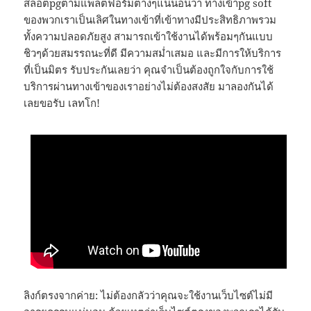
สล็อตpgตามแพลตฟอร์มต่างๆแน่นอนว่า ทางเข้าpg soft
ของพวกเราเป็นเลิศในทางเข้าที่เข้าทางมีประสิทธิภาพรวม
ทั้งความปลอดภัยสูง สามารถเข้าใช้งานได้พร้อมๆกันแบบ
ชิวๆด้วยสมรรถนะที่ดี มีความสม่ำเสมอ และมีการให้บริการ
ที่เป็นมิตร รับประกันเลยว่า คุณจำเป็นต้องถูกใจกับการใช้
บริการผ่านทางเข้าของเราอย่างไม่ต้องสงสัย มาลองกันได้
เลยขอรับ เลทโก!
ลิงก์ตรงจากค่าย: ไม่ต้องกลัวว่าคุณจะใช้งานเว็บไซต์ไม่มี