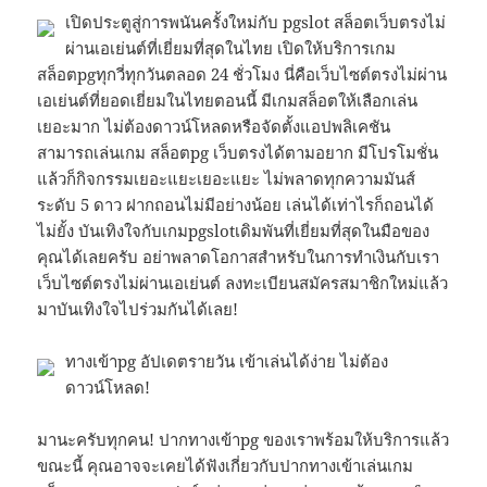
เปิดประตูสู่การพนันครั้งใหม่กับ pgslot สล็อตเว็บตรงไม่
ผ่านเอเย่นต์ที่เยี่ยมที่สุดในไทย เปิดให้บริการเกม
สล็อตpgทุกวี่ทุกวันตลอด 24 ชั่วโมง นี่คือเว็บไซต์ตรงไม่ผ่าน
เอเย่นต์ที่ยอดเยี่ยมในไทยตอนนี้ มีเกมสล็อตให้เลือกเล่น
เยอะมาก ไม่ต้องดาวน์โหลดหรือจัดตั้งแอปพลิเคชัน
สามารถเล่นเกม สล็อตpg เว็บตรงได้ตามอยาก มีโปรโมชั่น
แล้วก็กิจกรรมเยอะแยะเยอะแยะ ไม่พลาดทุกความมันส์
ระดับ 5 ดาว ฝากถอนไม่มีอย่างน้อย เล่นได้เท่าไรก็ถอนได้
ไม่ยั้ง บันเทิงใจกับเกมpgslotเดิมพันที่เยี่ยมที่สุดในมือของ
คุณได้เลยครับ อย่าพลาดโอกาสสำหรับในการทำเงินกับเรา
เว็บไซต์ตรงไม่ผ่านเอเย่นต์ ลงทะเบียนสมัครสมาชิกใหม่แล้ว
มาบันเทิงใจไปร่วมกันได้เลย!
ทางเข้าpg อัปเดตรายวัน เข้าเล่นได้ง่าย ไม่ต้อง
ดาวน์โหลด!
มานะครับทุกคน! ปากทางเข้าpg ของเราพร้อมให้บริการแล้ว
ขณะนี้ คุณอาจจะเคยได้ฟังเกี่ยวกับปากทางเข้าเล่นเกม