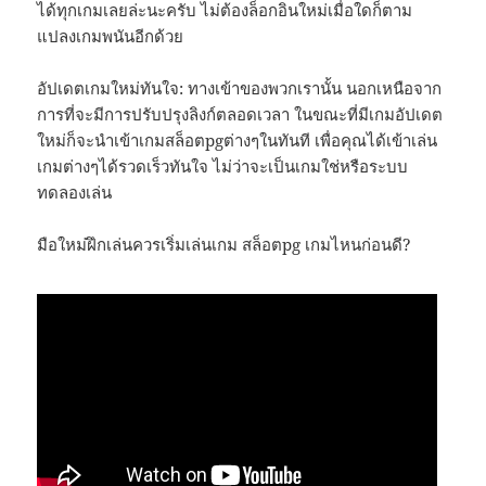
ได้ทุกเกมเลยล่ะนะครับ ไม่ต้องล็อกอินใหม่เมื่อใดก็ตาม
แปลงเกมพนันอีกด้วย
อัปเดตเกมใหม่ทันใจ: ทางเข้าของพวกเรานั้น นอกเหนือจาก
การที่จะมีการปรับปรุงลิงก์ตลอดเวลา ในขณะที่มีเกมอัปเดต
ใหม่ก็จะนำเข้าเกมสล็อตpgต่างๆในทันที เพื่อคุณได้เข้าเล่น
เกมต่างๆได้รวดเร็วทันใจ ไม่ว่าจะเป็นเกมใช่หรือระบบ
ทดลองเล่น
มือใหม่ฝึกเล่นควรเริ่มเล่นเกม สล็อตpg เกมไหนก่อนดี?