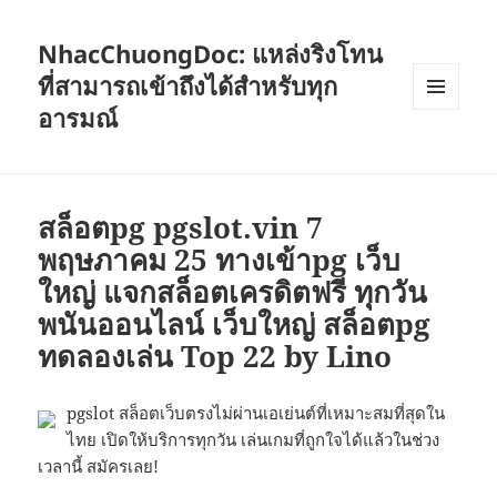
NhacChuongDoc: แหล่งริงโทน
ที่สามารถเข้าถึงได้สำหรับทุก
อารมณ์
เมนู
และวิด
เจ็ต
สล็อตpg pgslot.vin 7
พฤษภาคม 25 ทางเข้าpg เว็บ
ใหญ่ แจกสล็อตเครดิตฟรี ทุกวัน
พนันออนไลน์ เว็บใหญ่ สล็อตpg
ทดลองเล่น Top 22 by Lino
pgslot สล็อตเว็บตรงไม่ผ่านเอเย่นต์ที่เหมาะสมที่สุดใน
ไทย เปิดให้บริการทุกวัน เล่นเกมที่ถูกใจได้แล้วในช่วง
เวลานี้ สมัครเลย!