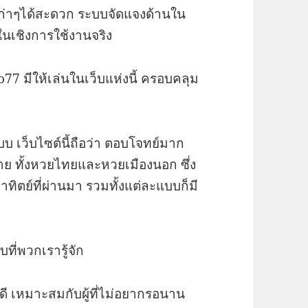
ก่าๆได้สะดวก ระบบจัดแจงด้านใน
ญในเชิงการใช้งานจริง
o77 มีให้เล่นในเว็บแห่งนี้ ครอบคลุม
เว็บไซต์นี้ถือว่า ตอบโจทย์มาก
มาย ทั้งหวยไทยและหวยเมืองนอก ซึ่ง
ทิตย์ที่ผ่านมา รวมทั้งแต่ละแบบก็มี
ี่พวกเรารู้จัก
ี เหมาะสมกับผู้ที่ไม่อยากรอนาน