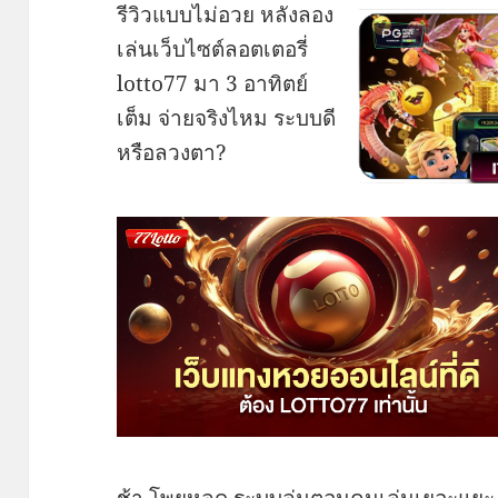
รีวิวแบบไม่อวย หลังลอง
เล่นเว็บไซต์ลอตเตอรี่
lotto77 มา 3 อาทิตย์
เต็ม จ่ายจริงไหม ระบบดี
หรือลวงตา?