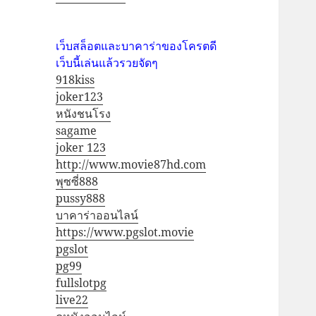
เว็บสล็อตและบาคาร่าของโครตดี
เว็บนี้เล่นแล้วรวยจัดๆ
918kiss
joker123
หนังชนโรง
sagame
joker 123
http://www.movie87hd.com
พุซซี่888
pussy888
บาคาร่าออนไลน์
https://www.pgslot.movie
pgslot
pg99
fullslotpg
live22