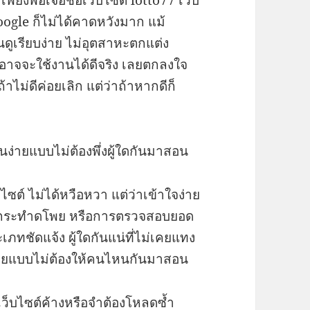
ียงพอเจอชื่อเว็บไซต์ lotto77 เว็บ
oogle ก็ไม่ได้คาดหวังมาก แม้
นดูเรียบง่าย ไม่อุตสาหะตกแต่ง
งทีอาจจะใช้งานได้ดีจริง เลยตกลงใจ
ม่ดีค่อยเลิก แต่ว่าถ้าหากดีก็
ง่ายแบบไม่ต้องพึ่งผู้ใดกันมาสอน
็บไซต์ ไม่ได้หวือหวา แต่ว่าเข้าใจง่าย
 ผู้กระทำดโพย หรือการตรวจสอบยอด
ภทชัดแจ้ง ผู้ใดกันแน่ที่ไม่เคยแทง
เลยแบบไม่ต้องให้คนไหนกันมาสอน
ว็บไซต์ค้างหรือจำต้องโหลดซ้ำ