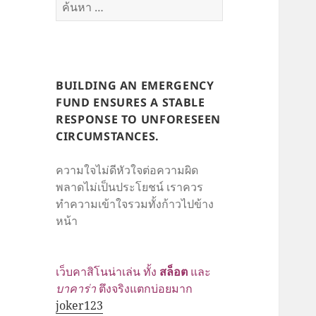
ค้นหา
สำหรับ:
BUILDING AN EMERGENCY
FUND ENSURES A STABLE
RESPONSE TO UNFORESEEN
CIRCUMSTANCES.
ความใจไม่ดีหัวใจต่อความผิด
พลาดไม่เป็นประโยชน์ เราควร
ทำความเข้าใจรวมทั้งก้าวไปข้าง
หน้า
เว็บคาสิโนน่าเล่น ทั้ง
สล็อต
และ
บาคาร่า
ตึงจริงแตกบ่อยมาก
joker123