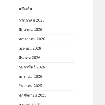
คลังเก็บ
กรกฎาคม 2026
มิถุนายน 2026
พฤษภาคม 2026
เมษายน 2026
มีนาคม 2026
กุมภาพันธ์ 2026
มกราคม 2026
ธันวาคม 2025
พฤศจิกายน 2025
ตุลาคม 2025