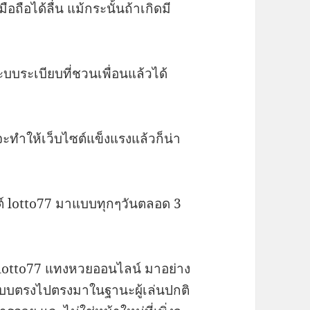
อถือได้ลื่น แม้กระนั้นถ้าเกิดมี
ระบบระเบียบที่ชวนเพื่อนแล้วได้
จะทำให้เว็บไซต์แข็งแรงแล้วก็น่า
ไซต์ lotto77 มาแบบทุกๆวันตลอด 3
 lotto77 แทงหวยออนไลน์ มาอย่าง
แบบตรงไปตรงมาในฐานะผู้เล่นปกติ