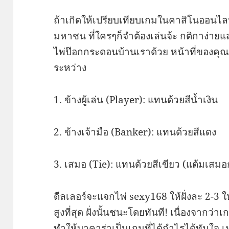
ถ้าเกิดให้เปรียบเทียบเกมในคาสิโนออนไลน
มหาชน ที่ใครๆก็จำต้องเล่นจ้ะ กติกาง่ายแ
ไพ่ป๊อกกระดอนบ้านเราด้วย หน้าที่ของคุณมี
ระหว่าง
1. ข้างผู้เล่น (Player): แทนด้วยสีน้ำเงิน
2. ข้างเจ้ามือ (Banker): แทนด้วยสีแดง
3. เสมอ (Tie): แทนด้วยสีเขียว (แต้มเสมอ
ดีลเลอร์จะแจกไพ่ sexy168 ให้ฝั่งละ 2-3 ใบ
สูงที่สุด ฝั่งนั้นชนะโดยทันที! เนื่องจากว่
ทำให้บาคาร่าเป็นเกมที่ได้กำไรได้ทันใจ