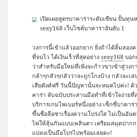
เปิดเผยสูตรบาคาร่าระดับเซียน ปั้นทุนหล
sexy168 เว็บไซต์บาคาร่าอันดับ 1
วงการนี้เข้าแล้วออกยาก ยิ่งถ้าได้ลิ้มลอ
ที่จบไว ได้เงินเร็วที่สุดอย่าง
sexy168
บอกเ
ว่าสำหรับมือใหม่ที่เพิ่งจะก้าวขาเข้าสู่วงก
กล้าๆกลัวๆกลัวว่าจะถูกโกงบ้าง กลัวจะเล่น
เสียตังค์ฟรี วันนี้ปัญหานั้นจะหมดไปค่ะ!
คาร่า ลับฉบับประสานมือทำที่เข้าใจง่ายที่สุ
บริการเกมไพ่เบอร์หนึ่งอย่าง เซ็กซี่บาคาร่า
ขึ้นชื่อลือชาเรื่องความโปร่งใส ไม่เป็นอั
ไพ่ให้ลุ้นกันแบบเพลินตา เตรียมสมุดปากกา
แปลงเป็นมือโปรไปพร้อมเลยคะ!