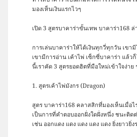
มองเห็นเงินแรกไวๆ
เปิด 3 สูตรบาคาร่าขั้นเทพ บาคาร่า168 ล่า
การเล่นบาคาร่าให้ได้เงินทุกวี่ทุกวัน เขามิ
เขามีการอ่าน เค้าไพ่ เซ็กซี่บาคาร่า แล้วก็
นี้เราคัด 3 สูตรยอดฮิตที่มือใหม่เข้าใจง่า
1. สูตรเค้าไพ่มังกร (Dragon)
สูตร บาคาร่า168 คลาสสิกที่มองเห็นเมื่อไ
เป็นการที่คำตอบออกฝั่งใดฝั่งหนึ่ง ชนะติดต่
เช่น ออกแดง แดง แดง แดง แดง ยิ่งยาวยิ่