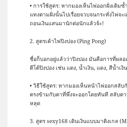
• การใช้สูตร: หากมองเห็นไพ่ออกฝั่งเดิมซ้
แทงตามฝั่งนั้นไปเรื่อยจวบจนกระทั่งไพ่จะ
ถอนเงินแสนมานักต่อนักแล้วจ้ะ!
2. สูตรเค้าไพ่ปิงปอง (Ping Pong)
ชื่อก็บอกอยู่แล้วว่าปิงปอง มันคือการที่ผ
ตีโต้ปิงปอง เช่น แดง, น้ำเงิน, แดง, สีน้ำเงิน
• วิธีใช้สูตร: หากมองเห็นหน้าไพ่ออกสลับก
ตรงข้ามกับตาที่พึ่งจะออกโดยทันที สลับต
หลุด
3. สูตร sexy168 เดินเงินแบบมาติงเกล (