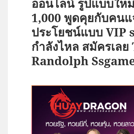
ออนไลน์ รูปแบบใหม่
1,000 พูดคุยกับคนแจ
ประโยชน์แบบ VIP 
กำลังไหล สมัครเลย
Randolph Ssgame