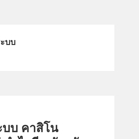
ระบบ
ะบบ คาสิโน