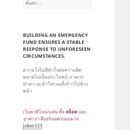
ค้นหา
สำหรับ:
BUILDING AN EMERGENCY
FUND ENSURES A STABLE
RESPONSE TO UNFORESEEN
CIRCUMSTANCES.
ความใจไม่ดีหัวใจต่อความผิด
พลาดไม่เป็นประโยชน์ เราควร
ทำความเข้าใจรวมทั้งก้าวไปข้าง
หน้า
เว็บคาสิโนน่าเล่น ทั้ง
สล็อต
และ
บาคาร่า
ตึงจริงแตกบ่อยมาก
joker123