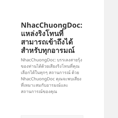
NhacChuongDoc:
แหล่งริงโทนที่
สามารถเข้าถึงได้
สำหรับทุกอารมณ์
NhacChuongDoc: บรรเลงสายรุ้ง
ของท่านได้ด้วยเสียงริงโทนที่คุณ
เลือกได้ในทุกๆ สถานการณ์ ด้วย
NhacChuongDoc คุณจะพบเสียง
ที่เหมาะสมกับอารมณ์และ
สถานการณ์ของคุณ