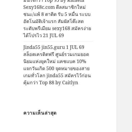
มั่นใจกว่า Top 95 by Rafaela
Sexy168c.com ดีลสมาชิกใหม่
ชนะ/แพ้ 8 ตาติด รับ 5 หมื่น ระบบ
อัตโนมัติเจ้าแรก สัมผัสโต๊ะสด
ระดับพรีเมียม sexy168 สมัครง่าย
ได้โปรไว 21 JUL 69
Jinda55 jin55.guru 1 JUL 69
สล็อตเครดิตฟรี ศูนย์รวมเกมยอด
นิยมแห่งยุคใหม่ แคชแบค 10%
แจกวันเกิด 500 จุดหมายของสาย
เกมทั่วโลก jinda55 สมัครไว้ก่อน
คุ้มกว่า Top 88 by Caitlyn
ความเห็นล่าสุด