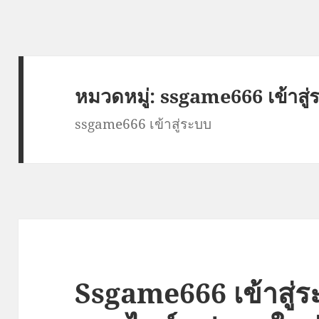
หมวดหมู่:
ssgame666 เข้าสู่
ssgame666 เข้าสู่ระบบ
Ssgame666 เข้าสู่ร