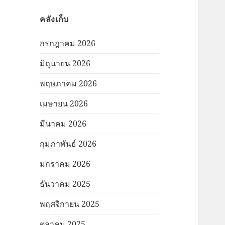
คลังเก็บ
กรกฎาคม 2026
มิถุนายน 2026
พฤษภาคม 2026
เมษายน 2026
มีนาคม 2026
กุมภาพันธ์ 2026
มกราคม 2026
ธันวาคม 2025
พฤศจิกายน 2025
ตุลาคม 2025