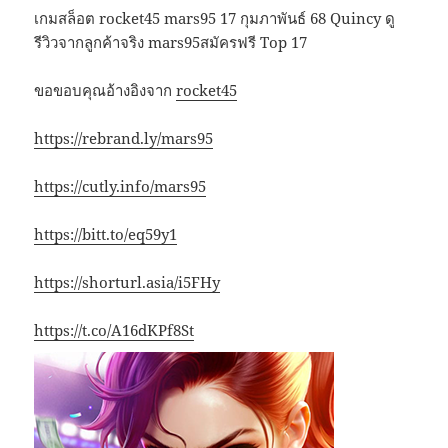
เกมสล็อต rocket45 mars95 17 กุมภาพันธ์ 68 Quincy ดู
รีวิวจากลูกค้าจริง mars95สมัครฟรี Top 17
ขอขอบคุณอ้างอิงจาก
rocket45
https://rebrand.ly/mars95
https://cutly.info/mars95
https://bitt.to/eq59y1
https://shorturl.asia/i5FHy
https://t.co/A16dKPf8St