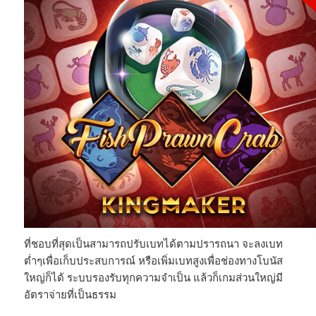
ที่ชอบที่สุดเป็นสามารถปรับเบทได้ตามปรารถนา จะลงเบท
ต่ำๆเพื่อเก็บประสบการณ์ หรือเพิ่มเบทสูงเพื่อช่องทางโบนัส
ใหญ่ก็ได้ ระบบรองรับทุกความจำเป็น แล้วก็เกมส่วนใหญ่มี
อัตราจ่ายที่เป็นธรรม