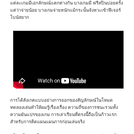
แต่ละเกมมีเอกลักษณ์แตกต่างกัน บางเกมมี ฟรีสปินบ่อยครั้ง
แต่ว่าจ่ายน้อย บางเกมจ่ายหนักแม้กระนั้นจังหวะเข้าฟีเจอร์
โบนัสยาก
การได้สังเกตแบบอย่างการออกของสัญลักษณ์ในโหมด
ทดลองเล่นทำให้ผมรู้เรื่องเรื่อง ความถี่ของการชนะรวมทั้ง
ความผันแปรของเกม การเล่าเรียนที่ตรงนี้ถือเป็นก้าวแรก
สำหรับการคิดแผนแผนการก่อนเล่นจริง