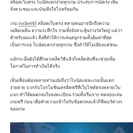
สล็อตเว็บตรง โบนัสแตกง่ายทุกเกม ประสบการณ์ตรง เพิ่ม
จังหวะชนะและบันเทิงใจไปพร้อมกัน
เกม
rocket45
สล็อตเว็บตรง หลายคนอาจนึกถึงความ
เพลิดเพลิน ความระทึกใจ รวมทั้งจังหวะลุ้นรางวัลใหญ่ แต่ว่า
สำหรับผมแล้ว สิ่งที่ทำให้การเล่นสนุกรวมทั้งคุ้มค่าที่สุด
เป็นการเจอ โบนัสแตกง่ายทุกเกม ซึ่งทำให้ไม่เพียงแค่ชนะ
แม้กระนั้นยังได้ศึกษาเคล็ดวิธีแล้วก็เคล็ดลับที่จะช่วยเพิ่ม
โอกาสในการทำเงินได้จริง
เห็นเพื่อนพ้องหลายท่านเอ๋ยถึงว่าโบนัสแต่ละเกมนั้นแตก
ง่ายดาย บวกกับโปรโมชั่นเครดิตฟรีที่เว็บไซต์ตรงหลายเว็บ
แจก ทำให้ผมตกลงใจลงทะเบียน รวมทั้งเริ่มจาก ทดสอบเล่น
เกมฟรี ก่อน เพื่อทำความเข้าใจกับข้อตกลงแล้วก็ฟีพบร์ต่างๆ
ของเกม