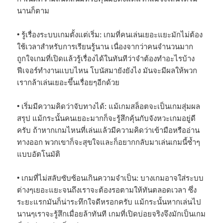
นานก็ตาม
• รู้เรื่องระบบเกมตั้งแต่เริ่ม: เกมที่คนเล่นเยอะแยะมักไม่ต้อง
ใช้เวลาสำหรับการเรียนรู้นาน เนื่องจากว่าคนจำนวนมาก
ถูกใจเกมที่เปิดแล้วรู้เรื่องได้ในทันทีว่าจำต้องทำอะไรบ้าง
ฟีเจอร์ทำงานแบบไหน โบนัสมายังยังไง มันจะมีผลให้พวก
เรากล้าเล่นเยอะขึ้นเรื่อยๆอีกด้วย
• เริ่มมีความคิดว่าจับทางได้: แม้เกมสล็อตจะเป็นเกมสุ่มผล
สรุป แม้กระนั้นคนเยอะมากก็จะรู้สึกคุ้นกับจังหวะเกมอยู่ดี
ครับ ถ้าหากเกมไหนที่เล่นแล้วมีความคิดว่าเข้ามือหรืออ่าน
ทางออก พวกเขาก็จะสุขใจและก็อยากกลับมาเล่นเกมนี้ซ้ำๆ
แบบอัตโนมัติ
• เกมที่ไม่สลับซับซ้อนเกินความจำเป็น: บางเกมอาจใส่ระบบ
ต่างๆเยอะแยะจนถึงเราจะต้องรอตามให้ทันตลอดเวลา ซึ่ง
ระยะแรกมันก็น่าระทึกใจดีหรอกครับ แม้กระนั้นหากเล่นไป
นานๆเราจะรู้สึกเมื่อยล้าทันที เกมที่เปิดบ่อยจริงจึงมักเป็นเกม