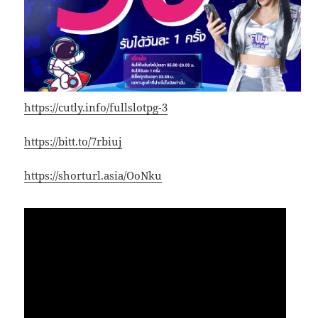
https://cutly.info/fullslotpg-3
https://bitt.to/7rbiuj
https://shorturl.asia/OoNku