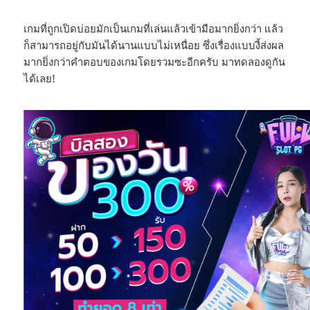
เกมที่ถูกเปิดบ่อยมักเป็นเกมที่เล่นแล้วเข้ามือมากยิ่งกว่า แล้ว
ก็สามารถอยู่กับมันได้นานแบบไม่เหนื่อย ซึ่งเรื่องแบบงี้ส่งผล
มากยิ่งกว่าคำตอบของเกมโดยรวมซะอีกครับ มาทดลองดูกัน
ได้เลย!