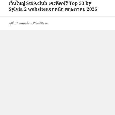
เว็บใหญ่ St99.club เครดิตฟรี Top 33 by
ไป:
Sylvia 2 websiteแจกหนัก พฤษภาคม 2026
ภูมิใจนำเสนอโดย WordPress