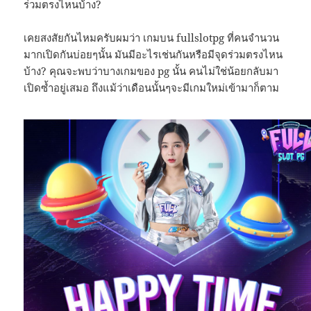
ร่วมตรงไหนบ้าง?
เคยสงสัยกันไหมครับผมว่า เกมบน fullslotpg ที่คนจำนวน
มากเปิดกันบ่อยๆนั้น มันมีอะไรเช่นกันหรือมีจุดร่วมตรงไหน
บ้าง? คุณจะพบว่าบางเกมของ pg นั้น คนไม่ใช่น้อยกลับมา
เปิดซ้ำอยู่เสมอ ถึงแม้ว่าเดือนนั้นๆจะมีเกมใหม่เข้ามาก็ตาม