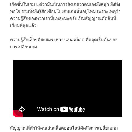
เกิดขึ้นในเกม แต่ว่ามันเป็นการสังเกตว่าตนเองยังสนุก ยังพึง
พอใจ รวมทั้งยังรู้สึกเชื่อมโยงกับเกมนั้นอยู่ไหม เพราะเหตุว่า
ความรู้สึกของพวกเรานี่แหละนะครับเป็นสัญญาณตัดสินที่
เยี่ยมที่สุดแล้ว
ความรู้สึกเล็กๆที่สะสมระหว่างเล่น สล็อต คือจุดเริ่มต้นของ
การเปลี่ยนเกม
สัญญาณที่ทำให้คนเล่นสล็อตออนไลน์คิดถึงการเปลี่ยนเกม