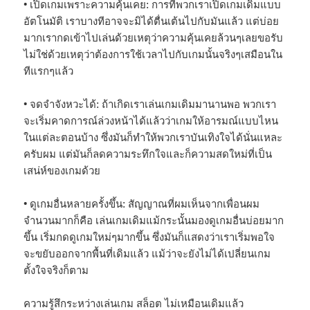
• เปิดเกมเพราะความคุ้นเคย: การที่พวกเราเปิดเกมเดิมแบบ
อัตโนมัติ เราบางทีอาจจะมิได้ตื่นเต้นไปกับมันแล้ว แต่บ่อย
มากเรากดเข้าไปเล่นด้วยเหตุว่าความคุ้นเคยล้วนๆเลยขอรับ
ไม่ใช่ด้วยเหตุว่าต้องการใช้เวลาไปกับเกมนั้นจริงๆเสมือนใน
ทีแรกๆแล้ว
• จดจำจังหวะได้: ถ้าเกิดเราเล่นเกมเดิมมานานพอ พวกเรา
จะเริ่มคาดการณ์ล่วงหน้าได้แล้วว่าเกมให้อารมณ์แบบไหน
ในแต่ละตอนบ้าง ซึ่งมันก็ทำให้พวกเราบันเทิงใจได้นั่นแหละ
ครับผม แต่มันก็ลดความระทึกใจและก็ความสดใหม่ที่เป็น
เสน่ห์ของเกมด้วย
• ดูเกมอื่นหลายครั้งขึ้น: สัญญาณที่ผมเห็นจากเพื่อนผม
จำนวนมากก็คือ เล่นเกมเดิมแม้กระนั้นมองดูเกมอื่นบ่อยมาก
ขึ้น เริ่มกดดูเกมใหม่ๆมากขึ้น ซึ่งมันก็แสดงว่าเราเริ่มพอใจ
จะขยับออกจากพื้นที่เดิมแล้ว แม้ว่าจะยังไม่ได้เปลี่ยนเกม
ตั้งใจจริงก็ตาม
ความรู้สึกระหว่างเล่นเกม สล็อต ไม่เหมือนเดิมแล้ว