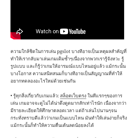
ความใกล้ชิดในการเล่น pgslot บางทีอาจเป็นเหตุผลสำคัญที่
ทำให้เรากลับมาเล่นเกมเดิมซ้ำๆเนื่องจากพวกเรารู้จังหวะ รู้
รูปแบบ และก็รู้ว่าเกมให้อารมณ์แบบไหนอยู่แล้ว แม้กระนั้น
บางโอกาส ความสนิทสนมก็บางทีอาจเป็นสัญญาณที่ทำให้
อยากทดลองอะไรใหม่ด้วยเช่นกัน
• รู้ทุกสิ่งเกี่ยวกับเกมแล้ว:
สล็อตเว็บตรง
ในทีแรกๆของการ
เล่น เกมอาจจะดูไม่ได้น่าดึงดูดมากสักเท่าไรนัก เนื่องจากว่า
มีรายละเอียดให้ศึกษาตลอดเวลา แต่ถ้าเล่นไปนานๆจน
กระทั่งทราบดีแล้วว่าเกมเป็นแบบไหน มันทำให้เล่นง่ายก็จริง
แม้กระนั้นก็ทำให้ความตื่นเต้นลดน้อยลงได้