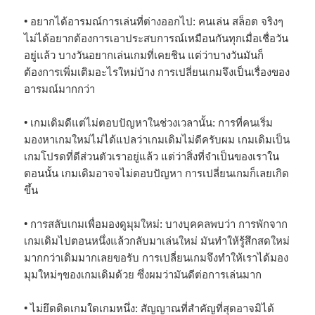
• อยากได้อารมณ์การเล่นที่ต่างออกไป: คนเล่น สล็อต จริงๆ
ไม่ได้อยากต้องการเอาประสบการณ์เหมือนกันทุกเมื่อเชื่อวัน
อยู่แล้ว บางวันอยากเล่นเกมที่เคยชิน แต่ว่าบางวันมันก็
ต้องการเพิ่มเติมอะไรใหม่บ้าง การเปลี่ยนเกมจึงเป็นเรื่องของ
อารมณ์มากกว่า
• เกมเดิมดีแต่ไม่ตอบปัญหาในช่วงเวลานั้น: การที่คนเริ่ม
มองหาเกมใหม่ไม่ได้แปลว่าเกมเดิมไม่ดีครับผม เกมเดิมเป็น
เกมโปรดที่ดีส่วนตัวเราอยู่แล้ว แต่ว่าสิ่งที่จำเป็นของเราใน
ตอนนั้น เกมเดิมอาจจไม่ตอบปัญหา การเปลี่ยนเกมก็เลยเกิด
ขึ้น
• การสลับเกมเพื่อมองดูมุมใหม่: บางบุคคลพบว่า การพักจาก
เกมเดิมไปตอนหนึ่งแล้วกลับมาเล่นใหม่ มันทำให้รู้สึกสดใหม่
มากกว่าเดิมมากเลยขอรับ การเปลี่ยนเกมจึงทำให้เราได้มอง
มุมใหม่ๆของเกมเดิมด้วย ซึ่งผมว่ามันดีต่อการเล่นมาก
• ไม่ยึดติดเกมใดเกมหนึ่ง: สัญญาณที่สำคัญที่สุดอาจมิได้