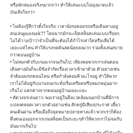
หรือพักสมองจริงๆมากกว่า ทำให้เล่นแบบไม่มุ่งมาดแล้ว
บันเทิงใจกว่า
• ไม่ต้องรู้สึกว่าตั้งใจจริง: เวลานั่งรอคอยรถหรือเดินทางอยู่
คนเล่นpuntaek77 โดยมากมักจะเปิดสล็อตเล่นแบบเรื่อยๆ
ไม่ได้วางเป้าว่าจำเป็นที่จะต้องได้กำไรเท่าใดหรือเสียได้
เยอะแค่ไหน ทำให้แรงกดดันลดน้อยลงมาก รวมทั้งเล่นสบาย
กว่าตอนอยู่บ้าน
• ไม่หมกตัวกับเกมมากจนเกินไป: เพียงพอพวกเราเล่นตอน
เดินทางมันก็จะมีข้อจำกัดเรื่องเวลาเข้ามาด้วย ตัวอย่างเช่น
จำต้องลงรถตอนไหน หรือกำลังคอยคิวอะไรอยู่ ทำให้พวก
เราไม่ได้อยู่กับนานจนกระทั่งเริ่มเครียดหรือหมกหมุ่นมาก
เกินไป แตกต่างจากตอนอยู่บ้านเยอะแยะ
• ตัดวงจรเล่นยาว: พอเราอยู่ในสิ่งแวดล้อมนอกบ้านที่มีการ
แปลงตลอดเวลา ยกตัวอย่างเช่น สักครู่มีเสียงประกาศ เดี๋ยว
คนเดินผ่าน หรือเมื่อถึงจุดหมายปลายทางแล้ว พวกเราก็ต้อง
ดึงตนเองออกจากเกมสล็อตเป็นระยะๆทำให้พวกเราไม่จมกับ
มันมากเกินไป