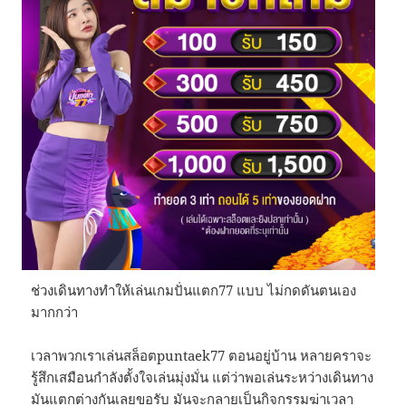
ช่วงเดินทางทำให้เล่นเกมปั่นแตก77 แบบ ไม่กดดันตนเอง
มากกว่า
เวลาพวกเราเล่นสล็อตpuntaek77 ตอนอยู่บ้าน หลายคราจะ
รู้สึกเสมือนกำลังตั้งใจเล่นมุ่งมั่น แต่ว่าพอเล่นระหว่างเดินทาง
มันแตกต่างกันเลยขอรับ มันจะกลายเป็นกิจกรรมฆ่าเวลา