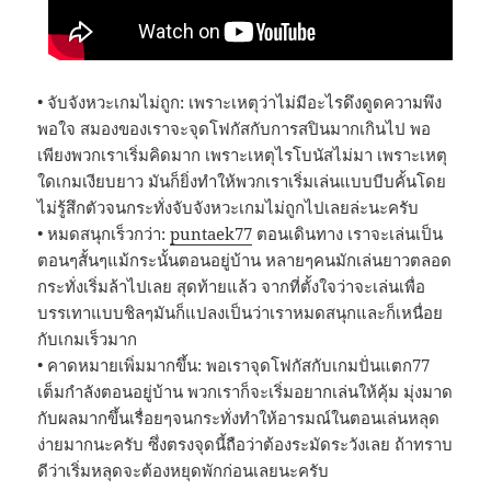
• จับจังหวะเกมไม่ถูก: เพราะเหตุว่าไม่มีอะไรดึงดูดความพึง
พอใจ สมองของเราจะจุดโฟกัสกับการสปินมากเกินไป พอ
เพียงพวกเราเริ่มคิดมาก เพราะเหตุไรโบนัสไม่มา เพราะเหตุ
ใดเกมเงียบยาว มันก็ยิ่งทำให้พวกเราเริ่มเล่นแบบบีบคั้นโดย
ไม่รู้สึกตัวจนกระทั่งจับจังหวะเกมไม่ถูกไปเลยล่ะนะครับ
• หมดสนุกเร็วกว่า:
puntaek77
ตอนเดินทาง เราจะเล่นเป็น
ตอนๆสั้นๆแม้กระนั้นตอนอยู่บ้าน หลายๆคนมักเล่นยาวตลอด
กระทั่งเริ่มล้าไปเลย สุดท้ายแล้ว จากที่ตั้งใจว่าจะเล่นเพื่อ
บรรเทาแบบชิลๆมันก็แปลงเป็นว่าเราหมดสนุกและก็เหนื่อย
กับเกมเร็วมาก
• คาดหมายเพิ่มมากขึ้น: พอเราจุดโฟกัสกับเกมปั่นแตก77
เต็มกำลังตอนอยู่บ้าน พวกเราก็จะเริ่มอยากเล่นให้คุ้ม มุ่งมาด
กับผลมากขึ้นเรื่อยๆจนกระทั่งทำให้อารมณ์ในตอนเล่นหลุด
ง่ายมากนะครับ ซึ่งตรงจุดนี้ถือว่าต้องระมัดระวังเลย ถ้าทราบ
ดีว่าเริ่มหลุดจะต้องหยุดพักก่อนเลยนะครับ