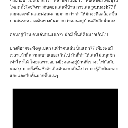
• สบายอารมณ์มากกว่า: หลายท่านบอกว่า พอเพียงมิได้อยู่ใน
โหมดตั้งใจจริงราวกับตอนเล่นที่บ้าน การเล่น puntaek77 ก็
เลยมองเพลินและผ่อนคลายมากกว่า ทำให้มักจะถือสล็อตขึ้น
มาเล่นระหว่างเดินทางกันมากกว่าตอนอยู่บ้านเสียอีกนั่นเอง
ตอนอยู่บ้าน คนเล่นปั่นแตก77 มักมี พื้นที่คิดมากเกินไป
บางทีอาจจะฟังดูแปลก แต่ว่าคนเล่น ปั่นแตก77 เพียงพอมี
เวลาแล้วก็ความสบายเยอะเกินไป มันก็ทำให้เล่นไม่สนุกซัก
เท่าไหร่ได้ โดยเฉพาะอย่างยิ่งตอนอยู่บ้านที่เราจะโฟกัสกับ
ผลสรุปมากยิ่งขึ้น ซึ่งถ้าเกิดมันมากเกินไป เราจะรู้สึกคิดเยอะ
แยะและบีบคั้นมากขึ้นแน่ๆ