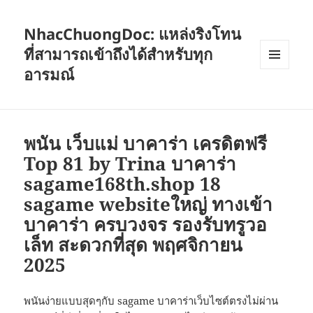
NhacChuongDoc: แหล่งริงโทน
ที่สามารถเข้าถึงได้สำหรับทุก
อารมณ์
เมนู
และวิด
เจ็ต
พนัน เว็บแม่ บาคาร่า เครดิตฟรี
Top 81 by Trina บาคาร่า
sagame168th.shop 18
sagame websiteใหญ่ ทางเข้า
บาคาร่า ครบวงจร รองรับทรูวอ
เล็ท สะดวกที่สุด พฤศจิกายน
2025
พนันง่ายแบบสุดๆกับ sagame บาคาร่าเว็บไซต์ตรงไม่ผ่าน