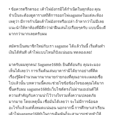
• ข้อควรตรึกตรอง: เค้าไพ่มังกรมิได้กำเนิดในทุกห้อง คุณ
จำเป็นจะต้องดูตารางสถิติการออกไพ่sagameในแต่ละห้อง
เหตุว่า มีการกำเนิดเค้าไพ่มังกรหรือเปล่า ถ้าหากว่าไม่มีเลย
แนะนำให้หาห้องที่มีดีกว่าฝ่าฝืนเล่นไปเรื่อยๆครับ แบบนี้จะดี
มากกว่ามากเลยครับผม
สมัครเป็นสมาชิกใหม่กับเรา sagame ได้แล้ววันนี้ เริ่มต้นทำ
เงินได้ทันที เค้าไพ่แบบไหนก็ปังแน่นอน ทดลองเลย!
มาครับผมทุกคน! Sagame168th ยินดีต้อนรับ คุณจะมอง
เห็นได้เลยว่า การเริ่มต้นเล่นบาคาร่ามิได้ยากอย่างที่คิด
เรื่องรู้ผิดจำนวนมากมากมายก่ายกองที่คุณอาจจะเผลอเชื่อ
ไปแล้วนั้น บทความนี้คงจะช่วยไขข้อข้องใจของคุณได้มาก
ขึ้นครับผม sagame168thเว็บไซต์ตรงไม่ผ่านเอเย่นต์ให้
ความสำคัญกับความน่าไว้วางใจรวมทั้งความปลอดภัย
มากมาย โดยเหตุนั้น เชื่อมั่นได้เลยว่า จะไม่มีการฉ้อฉล
อะไรก็แล้วแต่ทั้งหมดแน่นอน นอกจากนี้ การศึกษาเล่าเรียน
เค้าไพ่sagame168thในการเดิมพันก็จะสามารถช่วยทำให้