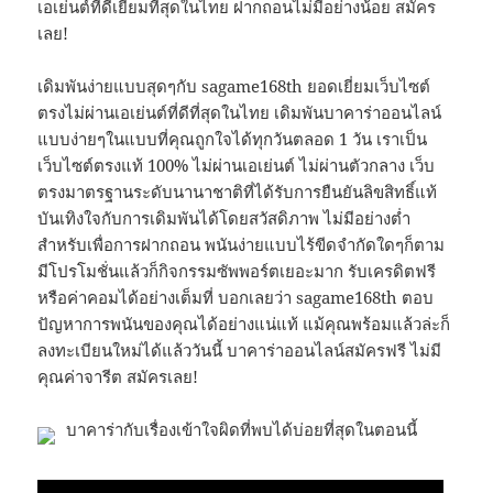
เอเย่นต์ที่ดีเยี่ยมที่สุดในไทย ฝากถอนไม่มีอย่างน้อย สมัคร
เลย!
เดิมพันง่ายแบบสุดๆกับ sagame168th ยอดเยี่ยมเว็บไซต์
ตรงไม่ผ่านเอเย่นต์ที่ดีที่สุดในไทย เดิมพันบาคาร่าออนไลน์
แบบง่ายๆในแบบที่คุณถูกใจได้ทุกวันตลอด 1 วัน เราเป็น
เว็บไซต์ตรงแท้ 100% ไม่ผ่านเอเย่นต์ ไม่ผ่านตัวกลาง เว็บ
ตรงมาตรฐานระดับนานาชาติที่ได้รับการยืนยันลิขสิทธิ์แท้
บันเทิงใจกับการเดิมพันได้โดยสวัสดิภาพ ไม่มีอย่างต่ำ
สำหรับเพื่อการฝากถอน พนันง่ายแบบไร้ขีดจำกัดใดๆก็ตาม
มีโปรโมชั่นแล้วก็กิจกรรมซัพพอร์ตเยอะมาก รับเครดิตฟรี
หรือค่าคอมได้อย่างเต็มที่ บอกเลยว่า sagame168th ตอบ
ปัญหาการพนันของคุณได้อย่างแน่แท้ แม้คุณพร้อมแล้วล่ะก็
ลงทะเบียนใหม่ได้แล้ววันนี้ บาคาร่าออนไลน์สมัครฟรี ไม่มี
คุณค่าจารีต สมัครเลย!
บาคาร่ากับเรื่องเข้าใจผิดที่พบได้บ่อยที่สุดในตอนนี้