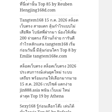
ที่นี่เท่านั้น Top 85 by Reuben
Hengjing168d.com
Tangtem168 15 ก.ค. 2026 สล็อต
เว็บตรง สายแตก ลุ้นกำไรแบบไม่
เสียฟีล โบนัสพี่ฝากมา น้องให้เพิ่ม
200 จ่ายตรง กี่ล้านก็จ่าย การันตี
กำไรหลักแสน tangtem168 เริ่ม
ก่อนวันนี้ มีลุ้นก่อนใคร Top 8 by
Emilie tangtem168e.com
สล็อตเว็บตรง สล็อตเว็บตรง 2026
ประสบการณ์เล่นยุคใหม่ ระบบ
เสถียร พร้อมเกมให้เลือกมากมาย
15 ส.ค. 2026 เวปไซต์ แตกง่าย
jin888.asia พนัน เว็บแม่ ใหม่
ล่าสุด Top 19 by Athena
Sexy168 รู้ก่อนเลือกโต๊ะ เล่นได้