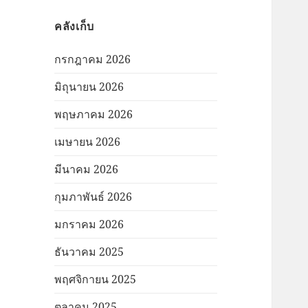
คลังเก็บ
กรกฎาคม 2026
มิถุนายน 2026
พฤษภาคม 2026
เมษายน 2026
มีนาคม 2026
กุมภาพันธ์ 2026
มกราคม 2026
ธันวาคม 2025
พฤศจิกายน 2025
ตุลาคม 2025