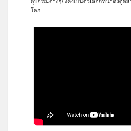
อุปกรณ์ต่างๆยังคงเป็นตัวเลือกที่น่าดึงดูด
โลก