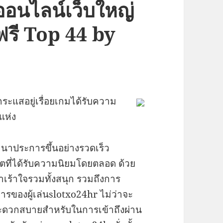
ออนไลน์เว็บใหญ่
ฟรี Top 44 by
กระแสอยู่เรื่อยเกมได้รับความ
แห่ง
าประการขึ้นอย่างรวดเร็ว
อตที่ได้รับความนิยมโดยตลอด ด้วย
เร้าใจรวมทั้งสนุก รวมถึงการ
ารของผู้เล่นslotxo24hr ไม่ว่าจะ
ามสะดวกสบายสำหรับในการเข้าถึงผ่าน