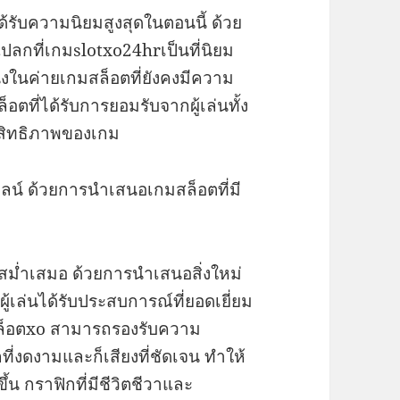
้รับความนิยมสูงสุดในตอนนี้ ด้วย
แปลกที่เกมslotxo24hrเป็นที่นิยม
่งในค่ายเกมสล็อตที่ยังคงมีความ
ตที่ได้รับการยอมรับจากผู้เล่นทั้ง
สิทธิภาพของเกม
ไลน์ ด้วยการนำเสนอเกมสล็อตที่มี
สม่ำเสมอ ด้วยการนำเสนอสิ่งใหม่
อผู้เล่นได้รับประสบการณ์ที่ยอดเยี่ยม
สล็อตxo สามารถรองรับความ
ที่งดงามและก็เสียงที่ชัดเจน ทำให้
ขึ้น กราฟิกที่มีชีวิตชีวาและ