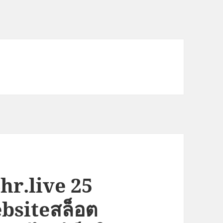
hr.live 25
ebsiteสล็อต