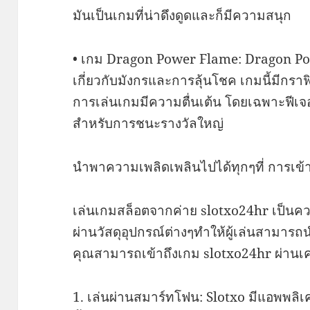
มันเป็นเกมที่น่าดึงดูดและก็มีความสนุก
• เกม Dragon Power Flame: Dragon Pow
เกี่ยวกับมังกรและการลุ้นโชค เกมนี้มีกราฟ
การเล่นเกมมีความตื่นเต้น โดยเฉพาะฟีเจอ
สำหรับการชนะรางวัลใหญ่
นำพาความเพลิดเพลินไปได้ทุกๆที่ การเข้าถ
เล่นเกมสล็อตจากค่าย slotxo24hr เป็น
ผ่านวัสดุอุปกรณ์ต่างๆทำให้ผู้เล่นสามาร
คุณสามารถเข้าถึงเกม slotxo24hr ผ่านเคร
1. เล่นผ่านสมาร์ทโฟน: Slotxo มีแอพพลิเ