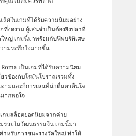
o ที่คุณไม่สมควรพลาด
นเลิศในเกมที่ได้รับความนิยมอย่าง
ี่งดงาม ผู้เล่นจำเป็นต้องยิงปลาที่
หญ่ เกมนี้มาพร้อมกับฟีพบร์พิเศษ
ความระทึกใจมากขึ้น
 Roma เป็นเกมที่ได้รับความนิยม
ี่ยวข้องกับโรมันโบราณรวมทั้ง
สวยงามและก็การเล่นที่น่าตื่นตาตื่นใจ
นวนมากพอใจ
็นเกมสล็อตยอดนิยมจากค่าย
ความรวยในวัฒนธรรมจีน เกมนี้มา
ะสำหรับการชนะรางวัลใหญ่ ทำให้