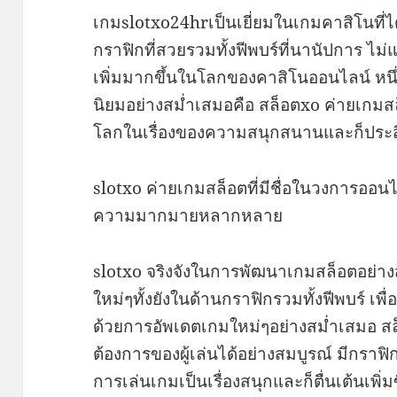
เกมslotxo24hrเป็นเยี่ยมในเกมคาสิโนที่ได
กราฟิกที่สวยรวมทั้งฟีพบร์ที่นานัปการ ไม่
เพิ่มมากขึ้นในโลกของคาสิโนออนไลน์ หนึ
นิยมอย่างสม่ำเสมอคือ สล็อตxo ค่ายเกมสล็อ
โลกในเรื่องของความสนุกสนานและก็ประ
slotxo ค่ายเกมสล็อตที่มีชื่อในวงการออน
ความมากมายหลากหลาย
slotxo จริงจังในการพัฒนาเกมสล็อตอย่าง
ใหม่ๆทั้งยังในด้านกราฟิกรวมทั้งฟีพบร์ เพื่
ด้วยการอัพเดตเกมใหม่ๆอย่างสม่ำเสมอ 
ต้องการของผู้เล่นได้อย่างสมบูรณ์ มีกราฟิก
การเล่นเกมเป็นเรื่องสนุกและก็ตื่นเต้นเพิ่ม