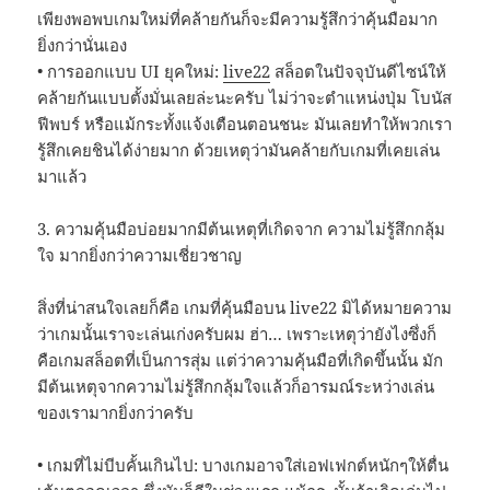
เพียงพอพบเกมใหม่ที่คล้ายกันก็จะมีความรู้สึกว่าคุ้นมือมาก
ยิ่งกว่านั่นเอง
• การออกแบบ UI ยุคใหม่:
live22
สล็อตในปัจจุบันดีไซน์ให้
คล้ายกันแบบตั้งมั่นเลยล่ะนะครับ ไม่ว่าจะตำแหน่งปุ่ม โบนัส
ฟีพบร์ หรือแม้กระทั้งแจ้งเตือนตอนชนะ มันเลยทำให้พวกเรา
รู้สึกเคยชินได้ง่ายมาก ด้วยเหตุว่ามันคล้ายกับเกมที่เคยเล่น
มาแล้ว
3. ความคุ้นมือบ่อยมากมีต้นเหตุที่เกิดจาก ความไม่รู้สึกกลุ้ม
ใจ มากยิ่งกว่าความเชี่ยวชาญ
สิ่งที่น่าสนใจเลยก็คือ เกมที่คุ้นมือบน live22 มิได้หมายความ
ว่าเกมนั้นเราจะเล่นเก่งครับผม ฮ่า… เพราะเหตุว่ายังไงซึ่งก็
คือเกมสล็อตที่เป็นการสุ่ม แต่ว่าความคุ้นมือที่เกิดขึ้นนั้น มัก
มีต้นเหตุจากความไม่รู้สึกกลุ้มใจแล้วก็อารมณ์ระหว่างเล่น
ของเรามากยิ่งกว่าครับ
• เกมที่ไม่บีบคั้นเกินไป: บางเกมอาจใส่เอฟเฟกต์หนักๆให้ตื่น