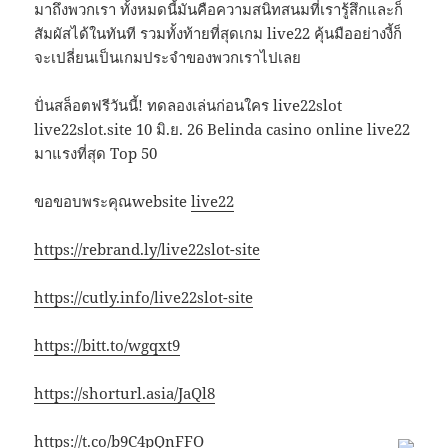
มาถึงพวกเรา ทั้งหมดนี้มันคือความสนิทสนมที่เรารู้สึกและก็
สัมผัสได้ในทันที รวมทั้งท้ายที่สุดเกม live22 คุ้นมืออย่างงี้ก็
จะเปลี่ยนเป็นเกมประจำของพวกเราไปเลย
ปั่นสล็อตฟรีวันนี้! ทดลองเล่นก่อนใคร live22slot
live22slot.site 10 มิ.ย. 26 Belinda casino online live22
มาแรงที่สุด Top 50
ขอขอบพระคุณwebsite
live22
https://rebrand.ly/live22slot-site
https://cutly.info/live22slot-site
https://bitt.to/wgqxt9
https://shorturl.asia/JaQl8
https://t.co/b9C4pQnFFO