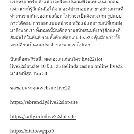
แรกหรอกครับ ถึงแม้ว่าจะนี่จะเป็นเกมที่ไม่เคยเล่นมาก่อน
แต่ว่าเราก็รู้สึกคุ้นมือได้จากองค์ประกอบหลายๆอย่างสถานที่
ทำงานร่วมกันของเกมสล็อต ไม่ว่าจะเป็นจังหวะเกม รูปแบบ
การโต้ตอบ การออกแบบหน้าจอ หรือแม้แต่อารมณ์ที่เกมส่ง
มาถึงพวกเรา ทั้งหมดนี้มันคือความสนิทสนมที่เรารู้สึกและก็
สัมผัสได้ในทันที รวมทั้งท้ายที่สุดเกม live22 คุ้นมืออย่างงี้ก็
จะเปลี่ยนเป็นเกมประจำของพวกเราไปเลย
ปั่นสล็อตฟรีวันนี้! ทดลองเล่นก่อนใคร live22slot
live22slot.site 10 มิ.ย. 26 Belinda casino online live22
มาแรงที่สุด Top 50
ขอขอบพระคุณwebsite
live22
https://rebrand.ly/live22slot-site
https://cutly.info/live22slot-site
https://bitt.to/wgqxt9