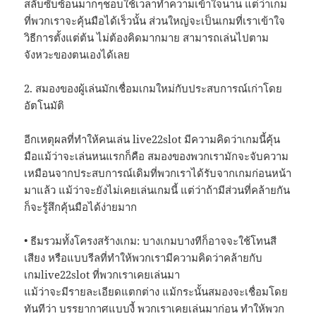
สลับซับซ้อนมากๆชอบใช้เวลาทำความเข้าใจนาน แต่ว่าเกม
ที่พวกเราจะคุ้นมือได้เร็วนั้น ส่วนใหญ่จะเป็นเกมที่เราเข้าใจ
วิธีการตั้งแต่ต้น ไม่ต้องคิดมากมาย สามารถเล่นไปตาม
จังหวะของตนเองได้เลย
2. สมองของผู้เล่นมักเชื่อมเกมใหม่กับประสบการณ์เก่าโดย
อัตโนมัติ
อีกเหตุผลที่ทำให้คนเล่น live22slot มีความคิดว่าเกมนี้คุ้น
มือแม้ว่าจะเล่นหนแรกก็คือ สมองของพวกเรามักจะจับความ
เหมือนจากประสบการณ์เดิมที่พวกเราได้รับจากเกมก่อนหน้า
มาแล้ว แม้ว่าจะยังไม่เคยเล่นเกมนี้ แต่ว่าถ้ามีส่วนที่คล้ายกัน
ก็จะรู้สึกคุ้นมือได้ง่ายมาก
• ธีมรวมทั้งโครงสร้างเกม: บางเกมบางทีก็อาจจะใช้โทนสี
เสียง หรือแบบรีลที่ทำให้พวกเรามีความคิดว่าคล้ายกับ
เกมlive22slot ที่พวกเราเคยเล่นมา
แม้ว่าจะมีรายละเอียดแตกต่าง แม้กระนั้นสมองจะเชื่อมโดย
ทันทีว่า บรรยากาศแบบงี้ พวกเราเคยเล่นมาก่อน ทำให้พวก