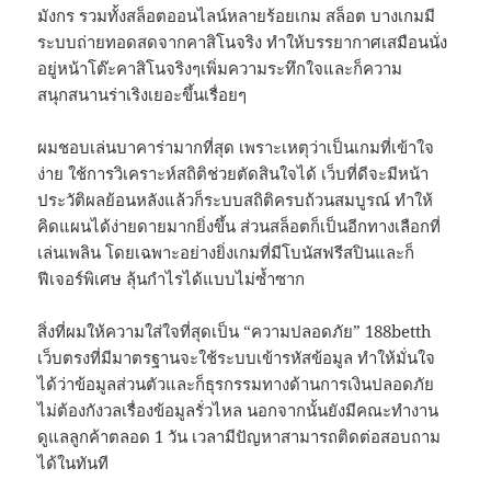
มังกร รวมทั้งสล็อตออนไลน์หลายร้อยเกม สล็อต บางเกมมี
ระบบถ่ายทอดสดจากคาสิโนจริง ทำให้บรรยากาศเสมือนนั่ง
อยู่หน้าโต๊ะคาสิโนจริงๆเพิ่มความระทึกใจและก็ความ
สนุกสนานร่าเริงเยอะขึ้นเรื่อยๆ
ผมชอบเล่นบาคาร่ามากที่สุด เพราะเหตุว่าเป็นเกมที่เข้าใจ
ง่าย ใช้การวิเคราะห์สถิติช่วยตัดสินใจได้ เว็บที่ดีจะมีหน้า
ประวัติผลย้อนหลังแล้วก็ระบบสถิติครบถ้วนสมบูรณ์ ทำให้
คิดแผนได้ง่ายดายมากยิ่งขึ้น ส่วนสล็อตก็เป็นอีกทางเลือกที่
เล่นเพลิน โดยเฉพาะอย่างยิ่งเกมที่มีโบนัสฟรีสปินและก็
ฟีเจอร์พิเศษ ลุ้นกำไรได้แบบไม่ซ้ำซาก
สิ่งที่ผมให้ความใส่ใจที่สุดเป็น “ความปลอดภัย” 188betth
เว็บตรงที่มีมาตรฐานจะใช้ระบบเข้ารหัสข้อมูล ทำให้มั่นใจ
ได้ว่าข้อมูลส่วนตัวและก็ธุรกรรมทางด้านการเงินปลอดภัย
ไม่ต้องกังวลเรื่องข้อมูลรั่วไหล นอกจากนั้นยังมีคณะทำงาน
ดูแลลูกค้าตลอด 1 วัน เวลามีปัญหาสามารถติดต่อสอบถาม
ได้ในทันที