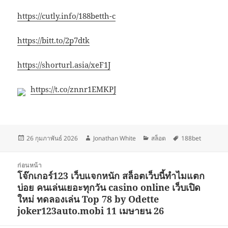
https://cutly.info/188betth-c
https://bitt.to/2p7dtk
https://shorturl.asia/xeF1J
https://t.co/znnr1EMKPJ
เขียน
ผู้
หมวด
ป้าย
26 กุมภาพันธ์ 2026
Jonathan White
สล็อต
188bet
เมื่อ
เขียน
หมู่
กำกับ
แนะแนว
ก่อนหน้า
เรื่อง
โจ๊กเกอร์123 เว็บแจกหนัก สล็อตเว็บนี้ทำไมแตก
เรื่อง
บ่อย คนเล่นเยอะทุกวัน casino online เว็บเปิด
ก่อน
ใหม่ ทดลองเล่น Top 78 by Odette
หน้า:
joker123auto.mobi 11 เมษายน 26