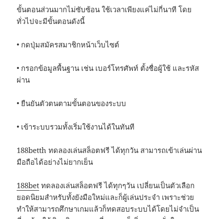
ขั้นตอนส่วนมากไม่ซับซ้อน ใช้เวลาเพียงแค่ไม่กี่นาที โดย
ทั่วไปจะมีขั้นตอนดังนี้
• กดปุ่มสมัครสมาชิกหน้าเว็บไซต์
• กรอกข้อมูลพื้นฐาน เช่น เบอร์โทรศัพท์ ตั้งชื่อผู้ใช้ และรหัส
ผ่าน
• ยืนยันตัวตนตามขั้นตอนของระบบ
• เข้าระบบรวมทั้งเริ่มใช้งานได้ในทันที
188betth ทดลองเล่นสล็อตฟรี ได้ทุกวัน สามารถเข้าเล่นผ่าน
มือถือได้อย่างไม่ยากเย็น
188bet
ทดลองเล่นสล็อตฟรี ได้ทุกๆวัน เปลี่ยนเป็นตัวเลือก
ยอดนิยมสำหรับทั้งยังมือใหม่และก็ผู้เล่นประจำ เพราะช่วย
ทำให้สามารถศึกษาเกมแล้วก็ทดสอบระบบได้โดยไม่จำเป็น