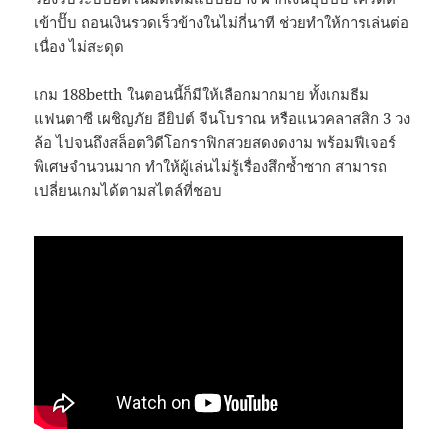
เข้าปั๊บ ถอนเงินรวดเร็วข้างในไม่กี่นาที ช่วยทำให้การเล่นต่อ
เนื่อง ไม่สะดุด
เกม 188betth ในตอนนี้ก็มีให้เลือกมากมาย ทั้งเกมธีม
แฟนตาซี เผชิญภัย อียิปต์ จีนโบราณ หรือแนวคลาสสิก 3 วง
ล้อ ไปจนถึงสล็อตวิดีโอกราฟิกสวยสดงดงาม พร้อมฟีเจอร์
พิเศษจำนวนมาก ทำให้ผู้เล่นไม่รู้เรื่องสึกซ้ำซาก สามารถ
เปลี่ยนเกมได้ตามสไตล์ที่ชอบ