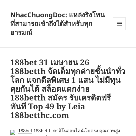
NhacChuongDoc: แหล่งริงโทน
ที่สามารถเข้าถึงได้สำหรับทุก
อารมณ์
เมนู
และวิด
เจ็ต
188bet 31 เมษายน 26
188betth จัดเต็มทุกค่ายชั้นนำทั่ว
โลก แจกดีลพิเศษ 1 แสน ไม่มีทุน
คุยกันได้ สล็อตแตกง่าย
188betth สมัคร รับเครดิตฟรี
ทันที Top 49 by Leia
188betthc.com
188bet
188betth คาสิโนออนไลน์เว็บตรง คุณภาพสูง