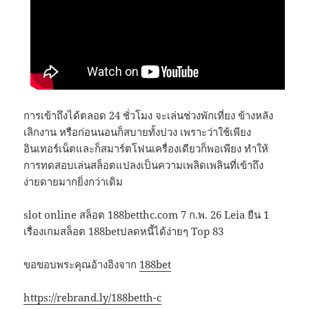
การเข้าถึงได้ตลอด 24 ชั่วโมง จะเล่นช่วงพักเที่ยง ข้างหลัง
เลิกงาน หรือก่อนนอนก็สบายทั้งปวง เพราะว่าใช้เพียง
อินเทอร์เน็ตและก็สมาร์ตโฟนเครื่องเดียวก็พอเพียง ทำให้
การทดสอบเล่นสล็อตแปลงเป็นความเพลิดเพลินที่เข้าถึง
ง่ายดายมากยิ่งกว่าเดิม
slot online สล็อต 188betthc.com 7 ก.พ. 26 Leia ยืน 1
เรื่องเกมสล็อต 188betปลดหนี้ได้ง่ายๆ Top 83
ขอขอบพระคุณอ้างอิงจาก
188bet
https://rebrand.ly/188betth-c