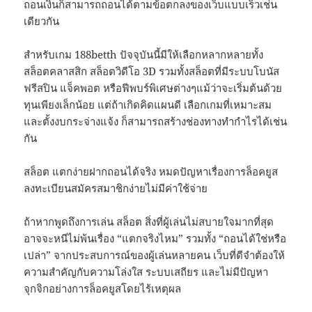
ถอนเงินก็สามารถถอนได้ตามข้อตกลงของเว็บแบบเร็วเช่น
เดียวกัน
สำหรับเกม 188betth ปัจจุบันนี้มีให้เลือกหลากหลายทั้ง
สล็อตคลาสสิก สล็อตวิดีโอ 3D รวมทั้งสล็อตที่มีระบบโบนัส
ฟรีสปิน แจ็คพอต หรือฟีพบร์พิเศษต่างๆแม้ว่าจะเริ่มต้นด้วย
ทุนเพียงเล็กน้อย แต่ถ้าเกิดคิดแผนดี เลือกเกมที่เหมาะสม
และตั้งงบกระจ่างแจ้ง ก็สามารถสร้างช่องทางทำกำไรได้เช่น
กัน
สล็อต แตกง่ายฝากถอนได้จริง หมดปัญหาเรื่องการล็อคยูส
ลงทะเบียนสมัครสมาชิกง่ายไม่มีค่าใช้จ่าย
ถ้าหากพูดถึงการเล่น สล็อต สิ่งที่ผู้เล่นไม่สบายใจมากที่สุด
อาจจะหนีไม่พ้นเรื่อง “แตกจริงไหม” รวมทั้ง “ถอนได้ใช่หรือ
เปล่า” จากประสบการณ์ของผู้เล่นหลายคน เว็บที่ดีจำต้องให้
ความสำคัญกับความโล่งใส ระบบเสถียร และไม่มีปัญหา
จุกจิกอย่างการล็อคยูสโดยไร้เหตุผล