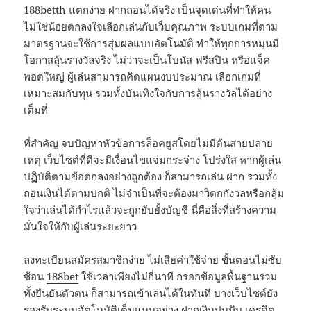
188betth แตกง่าย ฝากถอนได้จริง เป็นจุดเด่นที่ทำให้คน
ไม่ใช่น้อยตกลงใจเลือกเล่นกับเว็บคุณภาพ ระบบเกมที่ตาม
มาตรฐานจะใช้การสุ่มผลแบบอัตโนมัติ ทำให้ทุกการหมุนมี
โอกาสลุ้นรางวัลจริง ไม่ว่าจะเป็นโบนัส ฟรีสปิน หรือแจ็ค
พอตใหญ่ ผู้เล่นสามารถคิดแผนงบประมาณ เลือกเกมที่
เหมาะสมกับทุน รวมทั้งบันเทิงใจกับการลุ้นรางวัลได้อย่าง
เต็มที่
ที่สำคัญ จบปัญหาหัวข้อการล็อคยูสโดยไม่มีต้นสายปลาย
เหตุ เว็บไซต์ที่ดีจะมีเงื่อนไขแจ่มกระจ่าง โปร่งใส หากผู้เล่น
ปฏิบัติตามข้อตกลงอย่างถูกต้อง ก็สามารถเล่น ฝาก รวมทั้ง
ถอนเงินได้ตามปกติ ไม่จำเป็นที่จะต้องมาวิตกกังวลหรือกลุ้ม
ใจว่าเล่นได้กำไรแล้วจะถูกยับยั้งบัญชี นี่คือสิ่งที่สร้างความ
มั่นใจให้กับผู้เล่นระยะยาว
ลงทะเบียนสมัครสมาชิกง่าย ไม่เสียค่าใช้จ่าย ขั้นตอนไม่ซับ
ซ้อน
188bet
ใช้เวลาเพียงไม่กี่นาที กรอกข้อมูลพื้นฐานรวม
ทั้งยืนยันตัวตน ก็สามารถเข้าเล่นได้ในทันที บางเว็บไซต์ยัง
รองรับระบบอัตโนมัติเต็มแบบอย่าง ฝากเงินปุบปับ เครดิต