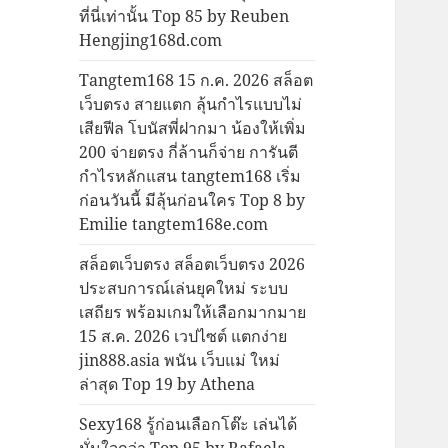
ที่นี่เท่านั้น Top 85 by Reuben
Hengjing168d.com
Tangtem168 15 ก.ค. 2026 สล็อต
เว็บตรง สายแตก ลุ้นกำไรแบบไม่
เสียฟีล โบนัสพี่ฝากมา น้องให้เพิ่ม
200 จ่ายตรง กี่ล้านก็จ่าย การันตี
กำไรหลักแสน tangtem168 เริ่ม
ก่อนวันนี้ มีลุ้นก่อนใคร Top 8 by
Emilie tangtem168e.com
สล็อตเว็บตรง สล็อตเว็บตรง 2026
ประสบการณ์เล่นยุคใหม่ ระบบ
เสถียร พร้อมเกมให้เลือกมากมาย
15 ส.ค. 2026 เวปไซต์ แตกง่าย
jin888.asia พนัน เว็บแม่ ใหม่
ล่าสุด Top 19 by Athena
Sexy168 รู้ก่อนเลือกโต๊ะ เล่นได้