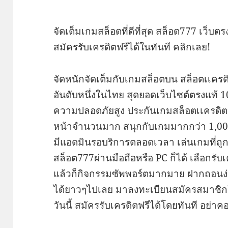
จัดเต็มเกมสล็อตที่ดีที่สุด สล็อต777 เว็บต
สมัครรับเครดิตฟรีได้ในทันที คลิกเลย!
จัดหนักจัดเต็มกับเกมสล็อตบน สล็อตเเครดิ
อันดับหนึ่งในไทย สุดยอดเว็บไซต์ตรงแท้ 10
ความปลอดภัยสูง ประกันเกมสล็อตเเครดิตฟ
หน้าจำนวนมาก สนุกกับเกมมากกว่า 1,000
มีแอดมินรอบริการตลอดเวลา เล่นเกมที่ถู
สล็อต777ผ่านมือถือหรือ PC ก็ได้ เลือกรับเค
แล้วก็กิจกรรมซัพพอร์ตมากมาย ฝากถอนง่าย 
ได้ยาวๆไปเลย มาลงทะเบียนสมัครสมาชิกใ
วันนี้ สมัครรับเครดิตฟรีได้โดยทันที อย่าค