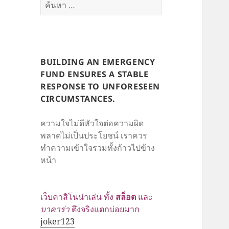
ค้นหา
สำหรับ:
BUILDING AN EMERGENCY
FUND ENSURES A STABLE
RESPONSE TO UNFORESEEN
CIRCUMSTANCES.
ความใจไม่ดีหัวใจต่อความผิด
พลาดไม่เป็นประโยชน์ เราควร
ทำความเข้าใจรวมทั้งก้าวไปข้าง
หน้า
เว็บคาสิโนน่าเล่น ทั้ง
สล็อต
และ
บาคาร่า
ตึงจริงแตกบ่อยมาก
joker123