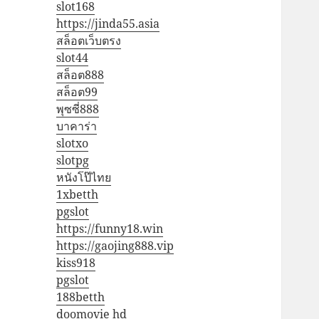
slot168
https://jinda55.asia
สล็อตเว็บตรง
slot44
สล็อต888
สล็อต99
พุซซี่888
บาคาร่า
slotxo
slotpg
หนังโป๊ไทย
1xbetth
pgslot
https://funny18.win
https://gaojing888.vip
kiss918
pgslot
188betth
doomovie hd