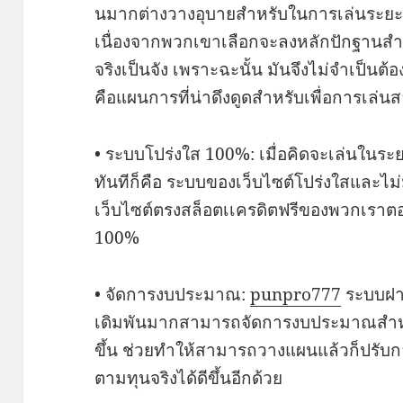
นมากต่างวางอุบายสำหรับในการเล่นระยะ
เนื่องจากพวกเขาเลือกจะลงหลักปักฐานสำ
จริงเป็นจัง เพราะฉะนั้น มันจึงไม่จำเป็นต้
คือแผนการที่น่าดึงดูดสำหรับเพื่อการเล่
• ระบบโปร่งใส 100%: เมื่อคิดจะเล่นในระ
ทันทีก็คือ ระบบของเว็บไซต์โปร่งใสและไม่ม
เว็บไซต์ตรงสล็อตเเครดิตฟรีของพวกเราตอ
100%
• จัดการงบประมาณ:
punpro777
ระบบฝาก
เดิมพันมากสามารถจัดการงบประมาณสำหรั
ขึ้น ช่วยทำให้สามารถวางแผนแล้วก็ปรับก
ตามทุนจริงได้ดีขึ้นอีกด้วย