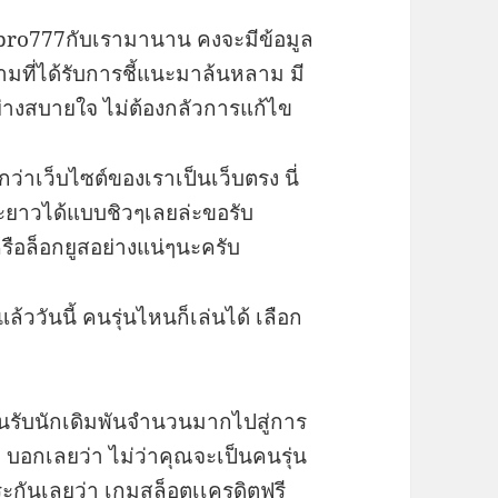
Punpro777กับเรามานาน คงจะมีข้อมูล
ตามที่ได้รับการชี้แนะมาล้นหลาม มี
อย่างสบายใจ ไม่ต้องกลัวการแก้ไข
่าเว็บไซต์ของเราเป็นเว็บตรง นี่
ยะยาวได้แบบชิวๆเลยล่ะขอรับ
ือล็อกยูสอย่างแน่ๆนะครับ
้ววันนี้ คนรุ่นไหนก็เล่นได้ เลือก
อนรับนักเดิมพันจำนวนมากไปสู่การ
บอกเลยว่า ไม่ว่าคุณจะเป็นคนรุ่น
ะกันเลยว่า เกมสล็อตเเครดิตฟรี