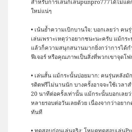
สำหรับการเล่นก็เล่นpunpro777ได้ไม่แตก
ใหม่แน่ๆ
• เน้นย้ำความเบิกบานใจ: บอกเลยว่า คนรุ่
เล่นเพราะเหตุว่าอยากชนะนะครับ แม้กระ
แล้วก็ความสนุกสนานมากยิ่งกว่าการได้ก
ฟีเจอร์ หรือคุณภาพเป็นสิ่งที่พวกเขาจุดโ
• เล่นสั้น แม้กระนั้นบ่อยมาก: คนรุ่นหลั
รดิตฟรีไม่นานนัก บางครั้งอาจจะใช้เวลา
20 นาทีต่อครั้งเท่านั้น แม้กระนั้นบอกเลยว
หลายรอบต่อวันเลยด้วย เนื่องจากว่าอยากค
ทันที
• ทดสอบก่อนเล่นจริง: โหมดทดสอบเล่นP