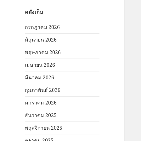
คลังเก็บ
กรกฎาคม 2026
มิถุนายน 2026
พฤษภาคม 2026
เมษายน 2026
มีนาคม 2026
กุมภาพันธ์ 2026
มกราคม 2026
ธันวาคม 2025
พฤศจิกายน 2025
ตุลาคม 2025