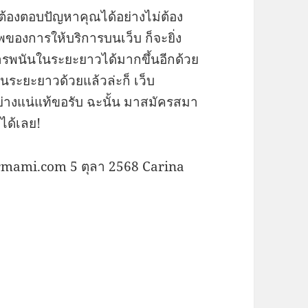
ต้องตอบปัญหาคุณได้อย่างไม่ต้อง
พของการให้บริการบนเว็บ ก็จะยิ่ง
ารพนันในระยะยาวได้มากขึ้นอีกด้วย
นระยะยาวด้วยแล้วล่ะก็ เว็บ
างแน่แท้ขอรับ ฉะนั้น มาสมัครสมา
กได้เลย!
rmami.com 5 ตุลา 2568 Carina