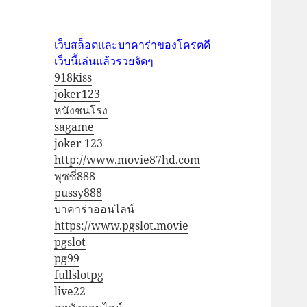
เว็บสล็อตและบาคาร่าของโครตดี
เว็บนี้เล่นแล้วรวยจัดๆ
918kiss
joker123
หนังชนโรง
sagame
joker 123
http://www.movie87hd.com
พุซซี่888
pussy888
บาคาร่าออนไลน์
https://www.pgslot.movie
pgslot
pg99
fullslotpg
live22