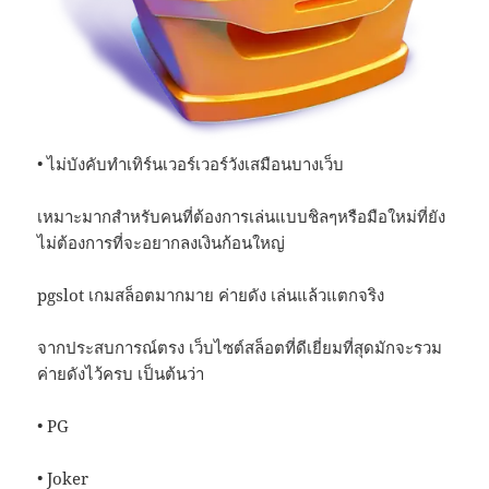
• ไม่บังคับทำเทิร์นเวอร์เวอร์วังเสมือนบางเว็บ
เหมาะมากสำหรับคนที่ต้องการเล่นแบบชิลๆหรือมือใหม่ที่ยัง
ไม่ต้องการที่จะอยากลงเงินก้อนใหญ่
pgslot เกมสล็อตมากมาย ค่ายดัง เล่นแล้วแตกจริง
จากประสบการณ์ตรง เว็บไซต์สล็อตที่ดีเยี่ยมที่สุดมักจะรวม
ค่ายดังไว้ครบ เป็นต้นว่า
• PG
• Joker