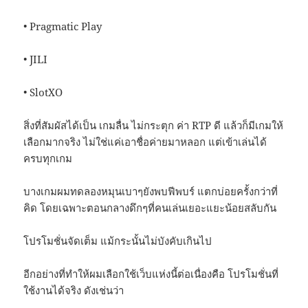
• Pragmatic Play
• JILI
• SlotXO
สิ่งที่สัมผัสได้เป็น เกมลื่น ไม่กระตุก ค่า RTP ดี แล้วก็มีเกมให้
เลือกมากจริง ไม่ใช่แค่เอาชื่อค่ายมาหลอก แต่เข้าเล่นได้
ครบทุกเกม
บางเกมผมทดลองหมุนเบาๆยังพบฟีพบร์ แตกบ่อยครั้งกว่าที่
คิด โดยเฉพาะตอนกลางดึกๆที่คนเล่นเยอะแยะน้อยสลับกัน
โปรโมชั่นจัดเต็ม แม้กระนั้นไม่บังคับเกินไป
อีกอย่างที่ทำให้ผมเลือกใช้เว็บแห่งนี้ต่อเนื่องคือ โปรโมชั่นที่
ใช้งานได้จริง ดังเช่นว่า