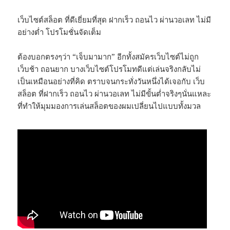
เว็บไซต์สล็อต ที่ดีเยี่ยมที่สุด ฝากเร็ว ถอนไว ผ่านวอเลท ไม่มี
อย่างต่ำ โปรโมชั่นจัดเต็ม
ต้องบอกตรงๆว่า “เจ็บมามาก” อีกทั้งสมัครเว็บไซต์ไม่ถูก
เว็บช้า ถอนยาก บางเว็บไซต์โปรโมทดีแต่เล่นจริงกลับไม่
เป็นเหมือนอย่างที่คิด ตราบจนกระทั่งวันหนึ่งได้เจอกับ เว็บ
สล็อต ที่ฝากเร็ว ถอนไว ผ่านวอเลท ไม่มีขั้นต่ำจริงๆนั่นแหละ
ที่ทำให้มุมมองการเล่นสล็อตของผมเปลี่ยนไปแบบทั้งมวล