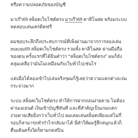
หรือความปลอดภัยของบัญชี
มาเก๊า69 สล็อตเว็บไซต์ตรง
มาเก๊า69
คาสิโนสด พร้อมระบบ
ทดสอบเล่นเครดิตฟรี
ผมชอบระลึกถึงประสบการณ์ที่เพิ่งผ่านมาจากการลองเล่น
macau69 สล็อตเว็บไซต์ตรง รวมทั้ง คาสิโนสด ผ่านมือถือ
ของตน ครั้งแรกที่ได้ยินคำว่า “สล็อตเว็บไซต์ตรง” ผมก็ยัง
คลุมเคลือว่ามันไม่เหมือนกับเว็บทั่วไปเช่นไร
แต่เมื่อได้ลองเข้าไปเล่นจริงๆผมก็รู้เลยว่าความแตกต่างแจ่ม
กระจ่างมาก
ระบบ สล็อตเว็บไซต์ตรง ทำให้การฝากถอนง่ายดาย ไม่ต้อง
ผ่านเอเย่นต์ เงินเข้าบัญชีทันที และที่สำคัญเป็นเกมแตก
ง่ายดายเสียยิ่งกว่าเว็บทั่วไป ผมเคยเล่นสล็อตเพียงแต่ไม่กี่
รอบก็สามารถทำกำไรกลับมาได้ นี่ทำให้ผมรู้สึกสนุกแล้วก็
ตื่นเต้นครั้งใดก็ตามกดสปิน