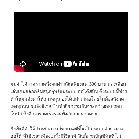
ผมจำได้ว่าคราวหนึ่งผมฝากเงินเพียงแต่ 300 บาท และเลือก
เล่นเกมสล็อตธีมสนุกๆพร้อมระบบ ออโต้สปิน ซึ่งระบบนี้ช่วย
ทำให้ผมตั้งค่าให้เกมหมุนเองได้สม่ำเสมอโดยไม่ต้องนั่งกด
เองทุกหน ผมจึงมีเวลาไปทำกิจกรรมอื่นๆระหว่างคอยรอบ
โบนัส ซึ่งถือว่ารวดเร็วรวมทั้งสะดวกมากมาย
อีกสิ่งที่ทำให้ประสบการณ์ของผมดีขึ้นเป็น ระบบฝาก-ถอน
ออโต้ ที่ใช้เวลาเพียงแต่ไม่กี่วินาที เงินก็ฝากบัญชีทันที ไม่