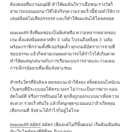
ต้องคอยทีมงานอนุมัติ ทำให้ผมมั่นใจว่าเมื่อชนะรางวัลก็
สามารถถอนออกมาใช้ได้จริงๆความรวดเร็วนี้ช่วยทำให้การ
เล่นสล็อตไม่เสียอรรถรส และก็ทำให้ผมเล่นได้โดยตลอด
macau69 สิ่งที่ผมชอบเป็นพิเศษคือ ความหลากหลายของ
เกม ตั้งแต่สล็อตคลาสสิก 3 วงล้อ ไปจนถึงสล็อต 5 วงล้อ
พร้อมกราฟิกรวมทั้งฟีเจอร์สุดล้ำ ทุกเกมมีอัตราการจ่ายที่
ชอบธรรม แล้วก็หลายเกมผมสามารถได้กำไรได้เกินคาด
ทำให้ผมสนุกสนานกับการเรียนแบบการจ่ายและวางแผน
การเล็กๆน้อยๆเพื่อเพิ่มจังหวะชนะ
สำหรับใครที่ยังลังเล ผมขอแนะนำให้ลอง สล็อตออนไลน์บน
เว็บตรงที่มีระบบออโต้ครบวงจร ไม่ว่าจะเป็นการฝาก-ถอน
อัตโนมัติ หรือการสปินออโต้ ทุกสิ่งถูกออกแบบมาเพื่อความ
สะดวก รวดเร็วทันใจ แล้วก็สนุกสุดๆแน่นอนว่าถ้าเกิดคุณ
เลือกเกมดี จังหวะได้กำไรก็อยู่ไม่ไกล
macau69 สมัคร
สมัคร เพียงแค่ไม่กี่ขั้นตอน! เริ่มต้นเดิมพัน
กับเว็บไซต์ตรงที่ดีที่สุด มีเกมครบ