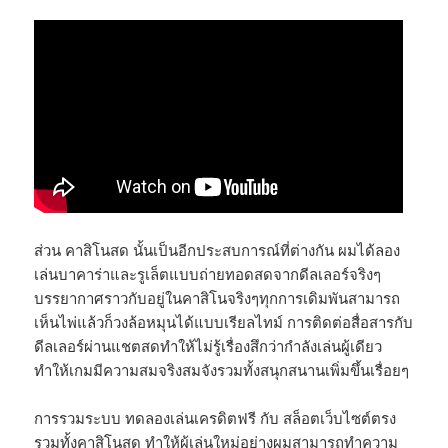
ส่วน คาสิโนสด นั้นเป็นอีกประสบการณ์ที่ต่างกัน ผมได้ลอง
เล่นบาคาร่าและรูเล็ตแบบถ่ายทอดสดจากดีลเลอร์จริงๆ
บรรยากาศราวกับอยู่ในคาสิโนจริงๆทุกการเดิมพันสามารถ
เห็นไพ่แล้วก็วงล้อหมุนได้แบบเรียลไทม์ การติดต่อสื่อสารกับ
ดีลเลอร์ผ่านแชตสดทำให้ไม่รู้เรื่องสึกว่ากำลังเล่นผู้เดียว
ทำให้เกมมีความสมจริงสมจังรวมทั้งสนุกสนานเพิ่มขึ้นเรื่อยๆ
การรวมระบบ ทดลองเล่นเครดิตฟรี กับ สล็อตเว็บไซต์ตรง
รวมทั้งคาสิโนสด ทำให้ผู้เล่นใหม่อย่างผมสามารถทำความ