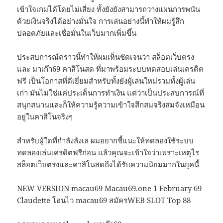
เข้าใจเกมได้โดยไม่เสี่ยง ทั้งยังยังสามารถวางแผนการพนัน
ด้วยเงินจริงได้อย่างมั่นใจ การเล่นอย่างนี้ทำให้ผมรู้สึก
ปลอดภัยและเชื่อมั่นในเว็บมากเพิ่มขึ้น
ประสบการณ์คราวนี้ทำให้ผมเห็นชัดเจนว่า สล็อตเว็บตรง
และ มาเก๊า69 คาสิโนสด ที่มาพร้อมระบบทดสอบเล่นเครดิต
ฟรี เป็นโอกาสที่ดีเยี่ยมสำหรับทั้งยังผู้เล่นใหม่รวมทั้งผู้เล่น
เก่า มันไม่ใช่แค่ประเด็นการทำเงิน แต่ว่าเป็นประสบการณ์ที่
สนุกสนานและก็ให้ความรู้ความเข้าใจสึกสมจริงสมจังเหมือน
อยู่ในคาสิโนจริงๆ
สำหรับผู้ใดที่กำลังลังเล ผมอยากชี้แนะให้ทดลองใช้ระบบ
ทดลองเล่นเครดิตฟรีก่อน แล้วคุณจะเข้าใจว่าเพราะเหตุไร
สล็อตเว็บตรงและคาสิโนสดถึงได้รับความนิยมมากในยุคนี้
NEW VERSION macau69 Macau69.one 1 February 69
Claudette โอนไว macau69 สมัครWEB SLOT Top 88