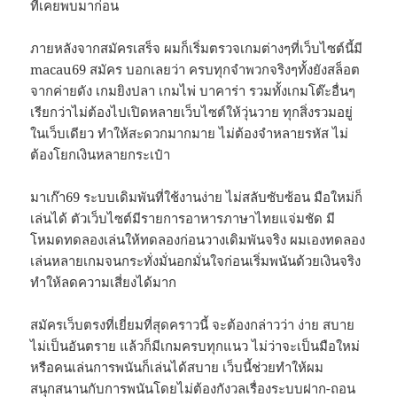
ที่เคยพบมาก่อน
ภายหลังจากสมัครเสร็จ ผมก็เริ่มตรวจเกมต่างๆที่เว็บไซต์นี้มี
macau69 สมัคร บอกเลยว่า ครบทุกจำพวกจริงๆทั้งยังสล็อต
จากค่ายดัง เกมยิงปลา เกมไพ่ บาคาร่า รวมทั้งเกมโต๊ะอื่นๆ
เรียกว่าไม่ต้องไปเปิดหลายเว็บไซต์ให้วุ่นวาย ทุกสิ่งรวมอยู่
ในเว็บเดียว ทำให้สะดวกมากมาย ไม่ต้องจำหลายรหัส ไม่
ต้องโยกเงินหลายกระเป๋า
มาเก๊า69 ระบบเดิมพันที่ใช้งานง่าย ไม่สลับซับซ้อน มือใหม่ก็
เล่นได้ ตัวเว็บไซต์มีรายการอาหารภาษาไทยแจ่มชัด มี
โหมดทดลองเล่นให้ทดลองก่อนวางเดิมพันจริง ผมเองทดลอง
เล่นหลายเกมจนกระทั่งมั่นอกมั่นใจก่อนเริ่มพนันด้วยเงินจริง
ทำให้ลดความเสี่ยงได้มาก
สมัครเว็บตรงที่เยี่ยมที่สุดคราวนี้ จะต้องกล่าวว่า ง่าย สบาย
ไม่เป็นอันตราย แล้วก็มีเกมครบทุกแนว ไม่ว่าจะเป็นมือใหม่
หรือคนเล่นการพนันก็เล่นได้สบาย เว็บนี้ช่วยทำให้ผม
สนุกสนานกับการพนันโดยไม่ต้องกังวลเรื่องระบบฝาก-ถอน