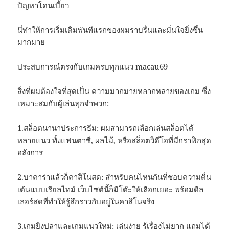
ปัญหาโดนเบี้ยว
นี่ทำให้การเริ่มเดิมพันทีแรกของผมราบรื่นและมั่นใจยิ่งขึ้น
มากมาย
ประสบการณ์ตรงกับเกมครบทุกแนว macau69
สิ่งที่ผมต้องใจที่สุดเป็น ความมากมายหลากหลายของเกม ซึ่ง
เหมาะสมกับผู้เล่นทุกจำพวก:
1.สล็อตนานาประการธีม: ผมสามารถเลือกเล่นสล็อตได้
หลายแนว ทั้งแฟนตาซี, ผลไม้, หรือสล็อตวิดีโอที่มีกราฟิกสุด
อลังการ
2.บาคาร่าแล้วก็คาสิโนสด: สำหรับคนไหนกันที่ชอบความตื่น
เต้นแบบเรียลไทม์ เว็บไซต์นี้ก็มีโต๊ะให้เลือกเยอะ พร้อมดีล
เลอร์สดที่ทำให้รู้สึกราวกับอยู่ในคาสิโนจริง
3.เกมยิงปลาและเกมแนวใหม่: เล่นง่าย รู้เรื่องไม่ยาก แถมได้