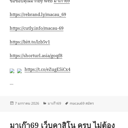
ขอขอบคุณมากby web
มาเก๊า69
https://rebrand.ly/macau_69
https://cutly.info/macau-69
https://bitt.to/lzb5v1
https://shorturl.asia/goqf8
https://t.co/eZugE5iCx4
…
เขียน
หมวด
ป้าย
7 มกราคม 2026
มาเก๊า69
macau69 สมัคร
เมื่อ
หมู่
กำกับ
มาเก๊า69 เว็บคาสิโน ครบ ไม่ต้อง