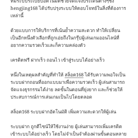
ที่มีระบบระเบียบอัตโนมัติช่วยจัดแจงประเด็นต่างๆซึ่ง
hengjing168 ได้ปรับปรุงระบบให้ตอบโจทย์ในสิ่งที่ต้องการ
เหล่านี้
ด้วยแบบการให้บริการที่เน้นย้ำความสะดวก ทำให้เปลี่ยน
เป็นอีกหนึ่งตัวเลือกที่ถูกเอ่ยถึงในกรุ๊ปผู้เล่นเกมออนไลน์ที่
อยากความรวดเร็วและก็ความคล่องตัว
เครดิตฟรี ฝากเร็ว ถอนไว เข้าสู่ระบบได้อย่างเร็ว
หนึ่งในเหตุผลสำคัญที่ทำให้
สล็อต168
ได้รับความพอใจเป็น
ระบบฝากถอนที่ออกแบบมาเพื่อความรวดเร็ว ผู้เล่นสามารถ
จัดแจงธุรกรรมได้ง่าย ลดขั้นในตอนที่ยุ่งยาก และก็ช่วยให้
ประสบการณ์การเล่นเกมเป็นไปโดยตลอด
สล็อต168 ระบบฝากอัตโนมัติ เพิ่มความสะดวกให้ผู้เล่น
ระบบฝาก ถูกดีไซน์ให้ใช้งานง่าย ผู้เล่นสามารถเพิ่มเครดิต
เข้าระบบได้อย่างเร็ว โดยไม่จำเป็นจำต้องผ่านขั้นตอนหลาย