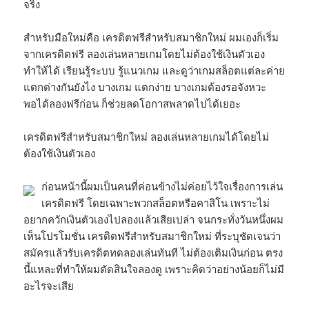
จริง
สำหรับมือใหม่คือ เครดิตฟรีสำหรับสมาชิกใหม่ ผมเองก็เริ่ม
จากเครดิตฟรี ลองเล่นหลายเกมโดยไม่ต้องใช้เงินตัวเอง
ทำให้ได้ เรียนรู้ระบบ รู้แนวเกม และดูว่าเกมสล็อตแต่ละค่าย
แตกต่างกันยังไง บางเกม แตกง่าย บางเกมต้องรอจังหวะ
พอได้ลองฟรีก่อน ก็ช่วยลดโอกาสพลาดไปได้เยอะ
เครดิตฟรีสำหรับสมาชิกใหม่ ลองเล่นหลายเกมได้โดยไม่
ต้องใช้เงินตัวเอง
ก่อนหน้านี้ผมเป็นคนที่ค่อนข้างไม่ค่อยไว้ใจเรื่องการเล่น
เครดิตฟรี โดยเฉพาะพวกสล็อตหรือคาสิโน เพราะไม่
อยากควักเงินตัวเองไปลองแล้วเสียเปล่า จนกระทั่งวันหนึ่งผม
เห็นโปรโมชั่น เครดิตฟรีสำหรับสมาชิกใหม่ ที่ระบุชัดเจนว่า
สมัครแล้วรับเครดิตทดลองเล่นทันที ไม่ต้องเติมเงินก่อน ตรง
นี้แหละที่ทำให้ผมตัดสินใจลองดู เพราะคิดว่าอย่างน้อยก็ไม่มี
อะไรจะเสีย