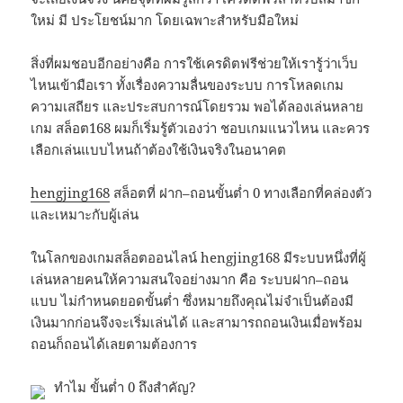
ใหม่ มี ประโยชน์มาก โดยเฉพาะสำหรับมือใหม่
สิ่งที่ผมชอบอีกอย่างคือ การใช้เครดิตฟรีช่วยให้เรารู้ว่าเว็บ
ไหนเข้ามือเรา ทั้งเรื่องความลื่นของระบบ การโหลดเกม
ความเสถียร และประสบการณ์โดยรวม พอได้ลองเล่นหลาย
เกม สล็อต168 ผมก็เริ่มรู้ตัวเองว่า ชอบเกมแนวไหน และควร
เลือกเล่นแบบไหนถ้าต้องใช้เงินจริงในอนาคต
hengjing168
สล็อตที่ ฝาก–ถอนขั้นต่ำ 0 ทางเลือกที่คล่องตัว
และเหมาะกับผู้เล่น
ในโลกของเกมสล็อตออนไลน์ hengjing168 มีระบบหนึ่งที่ผู้
เล่นหลายคนให้ความสนใจอย่างมาก คือ ระบบฝาก–ถอน
แบบ ไม่กำหนดยอดขั้นต่ำ ซึ่งหมายถึงคุณไม่จำเป็นต้องมี
เงินมากก่อนจึงจะเริ่มเล่นได้ และสามารถถอนเงินเมื่อพร้อม
ถอนก็ถอนได้เลยตามต้องการ
ทำไม ขั้นต่ำ 0 ถึงสำคัญ?