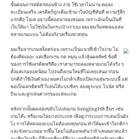
ขั้นตอนการสมัครค่อนข้าง ง่าย ใช้เวลาไม่นาน พอลง
ทะเบียนเสร็จ เครดิตก็ถูกเติมเข้ามาในบัญชีทันที ความรู้สึก
แรกคือ โอเค อย่างนี้ค่อยน่าลองหน่อย เพราะมันเป็นเงินที่
เว็บให้มา ไม่ใช่เงินในกระเป๋าเราเอง ผมเลยเริ่มทดลองเล่น
หลายเกมแบบ ไม่ต้องกังวลเรื่องขาดทุน
ผมเริ่มจากเกมสล็อตก่อน เพราะเป็นแนวที่เข้าใจง่าย ไม่
ต้องคิดเยอะ แค่เลือกเกม กด หมุน แล้วลุ้นผลลัพธ์ ข้อดี
ของการใช้เครดิตฟรีคือ เราสามารถลองหลายเกมได้จริง ๆ
ตั้งแต่เกมยอดนิยม ไปจนถึงเกมใหม่ที่ไม่เคยเล่นมาก่อน
ปกติถ้าใช้เงินตัวเอง ผมคงไม่กล้าเสี่ยงเปิดเกมสุ่มๆแบบนี้ แต่
พอเป็นเครดิตฟรี ก็เล่นได้แบบชิลๆ ลองดูระบบ โบนัส ฟรีส
ปิน และลูกเล่นต่างๆของแต่ละเกม
หลังจากนั้นผมลองขยับไปเล่นเกม hengjing168 อื่นๆ เช่น
เกมโต๊ะ หรือเกมไพ่บางประเภท เพื่อดูว่าระบบการเล่นเป็นยัง
ไง การได้ทดลองแบบไม่ต้องลงทุนก่อน ทำให้ผมเข้าใจกติกา
และจังหวะเกมมากขึ้น โดยไม่ต้องกดดันว่าถ้าเล่นพลาดแล้ว
จะเสียเงินจริง นี่คือจุดที่ผมรู้สึกว่า เครดิตฟรีสำหรับสมาชิก