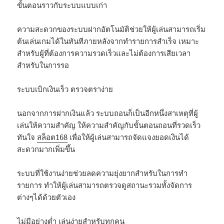
ขั้นตอนราวกับระบบแบบเก่า
ความสะดวกของระบบฝากอัตโนมัติช่วยให้ผู้เล่นสามารถเริ่ม
ต้นเล่นเกมได้ในทันทีภายหลังจากทำรายการสำเร็จ เหมาะ
สำหรับผู้ที่ต้องการความรวดเร็วและไม่ต้องการเสียเวลา
สำหรับในการรอ
ระบบเบิกเงินเร็ว ตรวจตราง่าย
นอกจากการฝากเงินแล้ว ระบบถอนก็เป็นอีกหนึ่งสาเหตุที่ผู้
เล่นให้ความสำคัญ ให้ความสำคัญกับขั้นตอนถอนที่รวดเร็ว
ทันใจ
สล็อต168
เพื่อให้ผู้เล่นสามารถจัดแจงยอดเงินได้
สะดวกมากเพิ่มขึ้น
ระบบที่ใช้งานง่ายช่วยลดความยุ่งยากสำหรับในการทำ
รายการ ทำให้ผู้เล่นสามารถตรวจดูสถานะรวมทั้งจัดการ
ต่างๆได้ด้วยตัวเอง
ไม่มีอย่างต่ำ เล่นง่ายสำหรับทุกคน