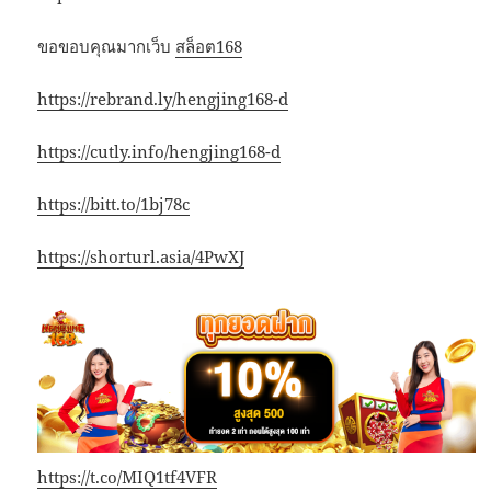
ขอขอบคุณมากเว็บ
สล็อต168
https://rebrand.ly/hengjing168-d
https://cutly.info/hengjing168-d
https://bitt.to/1bj78c
https://shorturl.asia/4PwXJ
https://t.co/MIQ1tf4VFR