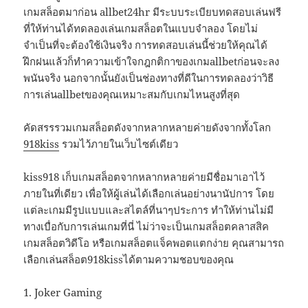
เกมสล็อตมาก่อน allbet24hr มีระบบระเบียบทดสอบเล่นฟรี
ที่ให้ท่านได้ทดลองเล่นเกมสล็อตในแบบจำลอง โดยไม่
จำเป็นที่จะต้องใช้เงินจริง การทดสอบเล่นนี้ช่วยให้คุณได้
ฝึกฝนแล้วก็ทำความเข้าใจกฎกติกาของเกมallbetก่อนจะลง
พนันจริง นอกจากนั้นยังเป็นช่องทางที่ดีในการทดลองว่าวิธี
การเล่นallbetของคุณเหมาะสมกับเกมไหนสูงที่สุด
คัดสรรรวมเกมสล็อตดังจากหลากหลายค่ายดังจากทั้งโลก
918kiss
รวมไว้ภายในเว็บไซต์เดียว
kiss918 เก็บเกมสล็อตจากหลากหลายค่ายมีชื่อมาเอาไว้
ภายในที่เดียว เพื่อให้ผู้เล่นได้เลือกเล่นอย่างนานัปการ โดย
แต่ละเกมมีรูปแบบและสไตล์ที่นาๆประการ ทำให้ท่านไม่มี
ทางเบื่อกับการเล่นเกมที่นี่ ไม่ว่าจะเป็นเกมสล็อตคลาสสิค
เกมสล็อตวิดีโอ หรือเกมสล็อตแจ็คพอตแตกง่าย คุณสามารถ
เลือกเล่นสล็อต918kissได้ตามความชอบของคุณ
1. Joker Gaming