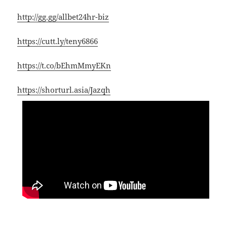
http://gg.gg/allbet24hr-biz
https://cutt.ly/teny6866
https://t.co/bEhmMmyEKn
https://shorturl.asia/Jazqh