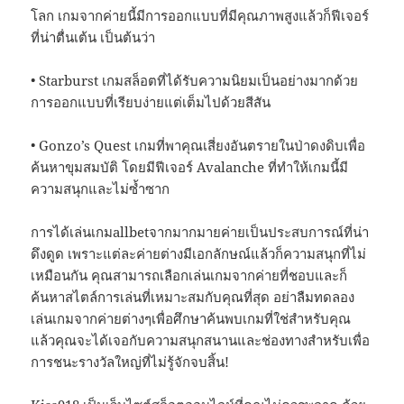
โลก เกมจากค่ายนี้มีการออกแบบที่มีคุณภาพสูงแล้วก็ฟีเจอร์
ที่น่าตื่นเต้น เป็นต้นว่า
• Starburst เกมสล็อตที่ได้รับความนิยมเป็นอย่างมากด้วย
การออกแบบที่เรียบง่ายแต่เต็มไปด้วยสีสัน
• Gonzo’s Quest เกมที่พาคุณเสี่ยงอันตรายในป่าดงดิบเพื่อ
ค้นหาขุมสมบัติ โดยมีฟีเจอร์ Avalanche ที่ทำให้เกมนี้มี
ความสนุกและไม่ซ้ำซาก
การได้เล่นเกมallbetจากมากมายค่ายเป็นประสบการณ์ที่น่า
ดึงดูด เพราะแต่ละค่ายต่างมีเอกลักษณ์แล้วก็ความสนุกที่ไม่
เหมือนกัน คุณสามารถเลือกเล่นเกมจากค่ายที่ชอบและก็
ค้นหาสไตล์การเล่นที่เหมาะสมกับคุณที่สุด อย่าลืมทดลอง
เล่นเกมจากค่ายต่างๆเพื่อศึกษาค้นพบเกมที่ใช่สำหรับคุณ
แล้วคุณจะได้เจอกับความสนุกสนานและช่องทางสำหรับเพื่อ
การชนะรางวัลใหญ่ที่ไม่รู้จักจบสิ้น!