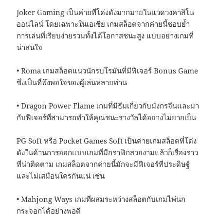
Joker Gaming เป็นค่ายที่โด่งดังมากมายในแวดวงคาสิโน
ออนไลน์ โดยเฉพาะในเอเชีย เกมสล็อตจากค่ายนี้ชอบย้ำ
การเล่นที่เรียบง่ายรวมทั้งได้โอกาสชนะสูง แบบอย่างเกมที่
น่าสนใจ
• Roma เกมสล็อตแนวนักรบโรมันที่มีฟีเจอร์ Bonus Game
ซึ่งเป็นที่พึงพอใจของผู้เล่นหลายท่าน
• Dragon Power Flame เกมที่มีธีมเกี่ยวกับมังกรจีนและมา
กับฟีเจอร์ที่สามารถทำให้คุณชนะรางวัลได้อย่างไม่ยากเย็น
PG Soft หรือ Pocket Games Soft เป็นค่ายเกมสล็อตที่โด่ง
ดังในด้านการออกแบบเกมที่มีกราฟิกสวยงามแล้วก็เรื่องราว
ที่น่าติดตาม เกมสล็อตจากค่ายนี้มักจะมีฟีเจอร์ที่ประดิษฐ์
และไม่เสมือนใครกันแน่ เช่น
• Mahjong Ways เกมที่ผสมระหว่างสล็อตกับเกมไพ่นก
กระจอกได้อย่างพอดี