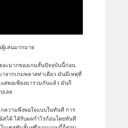
ใจผู้เล่นมากมาย
นเยอะมากของเกมสั้นปัจจุบันนี้ก่อน
ุมาจากเกมพลาดท่าเดียว มันมีเหตุที่
 แต่พอเพียงมารวมกันแล้ว มันก็
ไปเลย
ยากความพึงพอใจแบบในทันที การ
นัสได้ ได้รับผลกำไรก้อนโดยทันที
นในเซสชันสั้นๆซึ่งเกมแบบนี้ก็ตอบ