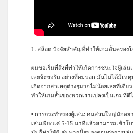
1. สล็อต ปัจจัยสำคัญที่ทำให้เกมสั้นครอง
ผมขอเริ่มที่สิ่งที่ทำให้เกิดการชนะใจผู้เล่
เลยจ้ะขอรับ อย่างที่ผมบอก มันไม่ได้มีเหต
เกิดจากสาเหตุต่างๆมากไม่น้อยเลยทีเดียว
ทำให้เกมสั้นของพวกเราแปลงเป็นเกมที่ดี
• การกระทำของผู้เล่น: คนส่วนใหญ่มักอ
เล่นเพียงแค่ 5-15 นาทีแล้วสามารถเข้าโบ
มันก็ทำให้ผู้เล่นพวกนี้สนองตอบต่อการเล่