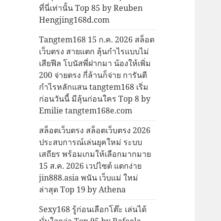
ที่นี่เท่านั้น Top 85 by Reuben
Hengjing168d.com
Tangtem168 15 ก.ค. 2026 สล็อต
เว็บตรง สายแตก ลุ้นกำไรแบบไม่
เสียฟีล โบนัสพี่ฝากมา น้องให้เพิ่ม
200 จ่ายตรง กี่ล้านก็จ่าย การันตี
กำไรหลักแสน tangtem168 เริ่ม
ก่อนวันนี้ มีลุ้นก่อนใคร Top 8 by
Emilie tangtem168e.com
สล็อตเว็บตรง สล็อตเว็บตรง 2026
ประสบการณ์เล่นยุคใหม่ ระบบ
เสถียร พร้อมเกมให้เลือกมากมาย
15 ส.ค. 2026 เวปไซต์ แตกง่าย
jin888.asia พนัน เว็บแม่ ใหม่
ล่าสุด Top 19 by Athena
Sexy168 รู้ก่อนเลือกโต๊ะ เล่นได้