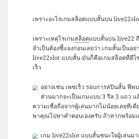
เพราะอะไรเกมสล็อตแบบสั้นบน live22slot ถึง
เพราะเหตุไรเกม
สล็อต
แบบสั้นบน live22 ถึ
จำเป็นต้องชี้แจงก่อนเลยว่า เกมสั้นเป็นอย่
live22slot แบบสั้น มันก็คือเกมสล็อตที่ด
เร็ว
อย่างเช่น เพซเร็ว รอบการสปินสั้น ฟีพบร
ส่วนมากจะเป็นเกมแบบ 3 รีล 3 แถว แล้ว
ความเชื่อถือจากผู้เล่นมากไม่น้อยเลยทีเด
พาคุณไปหาคำตอบเองครับ ถ้าหากพร้อมแล
เกม live22slot แบบสั้นชนะใจผู้เล่นม