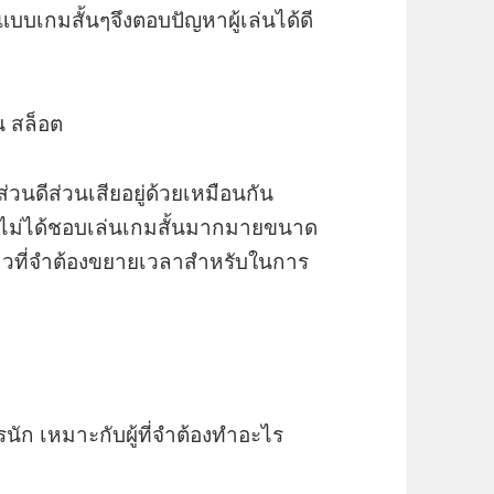
บเกมสั้นๆจึงตอบปัญหาผู้เล่นได้ดี
น สล็อต
ส่วนดีส่วนเสียอยู่ด้วยเหมือนกัน
จะไม่ได้ชอบเล่นเกมสั้นมากมายขนาด
มยาวที่จำต้องขยายเวลาสำหรับในการ
รนัก เหมาะกับผู้ที่จำต้องทำอะไร