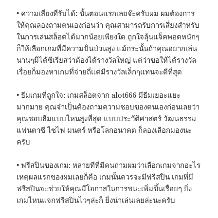
• ความเสี่ยงที่รับได้: ขั้นตอนแรกเลยจ๊ะครับผม ผมต้องการ
ให้คุณลองถามตนเองก่อนว่า คุณสามารถรับการเสี่ยงสำหรับ
ในการเล่นสล็อตได้มากน้อยเพียงใด ถูกใจลุ้นแจ็คพอตหนักๆ
ก็ให้เลือกเกมที่มีความปั่นป่วนสูง แม้กระนั้นถ้าคุณอยากเล่น
นานๆมิได้ซีเรียสว่าต้องได้รางวัลใหญ่ แต่ว่าขอให้ได้รางวัล
เรื่อยก็มองหาเกมที่จ่ายถี่แต่มีรางวัลเล็กๆแทนจะดีที่สุด
• ธีมเกมที่ถูกใจ: เกมสล็อตจาก alot666 มีธีมเยอะแยะ
มากมาย คุณจำเป็นต้องถามความชอบของตนเองก่อนเลยว่า
คุณชอบธีมแบบไหนสูงที่สุด แบบประวัติศาสตร์ วัฒนธรรม
แฟนตาซี ไซไฟ มนตร์ หรือโลกอนาคต ก็ลองเลือกมองนะ
ครับ
• ฟรีสปินของเกม: หลายทีที่มีคนถามผมว่าเลือกเกมจากอะไร
เหตุผลแรกของผมเลยก็คือ เกมนั้นควรจะมีฟรีสปิน เกมที่มี
ฟรีสปินจะช่วยให้คุณมีโอกาสในการชนะเพิ่มขึ้นเรื่อยๆ ยิ่ง
เกมไหนแจกฟรีสปินไวๆล่ะก็ ยิ่งน่าเล่นเลยล่ะนะครับ