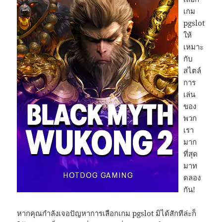
เกม
pgslot
ให้
เหมาะ
กับ
สไตล์
การ
เล่น
ของ
พวก
เรา
มาก
ที่สุด
มาท
ดลอง
กัน!
หากคุณกำลังเจอปัญหาการเลือกเกม pgslot มิได้สักทีล่ะก็