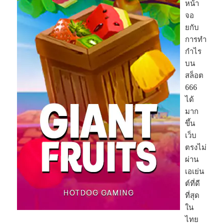
หน้า
จอ
ยกับ
การทำ
กำไร
บน
สล็อต
666
ได้
มาก
ขึ้น
เว็บ
ตรงไม่
ผ่าน
เอเย่น
ต์ที่ดี
ที่สุด
ใน
ไทย