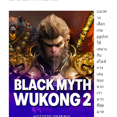
แนวท
าง
เลือก
เกม
pgslot
ให้
เหมาะ
กับ
สไตล์
การ
เล่น
ของ
พวก
เรา
มาก
ที่สุด
มาท