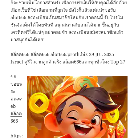
ก็จะช่วยเพิ่มโอกาสสำหรับเพื่อการทำเงินให้กับคุณได้อีกด้วย
เลือกเว็บที่ใช่ เลือกเกมที่ถูกใจ ยังไงก็แล้วแต่แน่ๆขอรับ
alot666 ลงทะเบียนเป็นสมาชิกใหม่กับเราตอนนี้ รับโปรโม
ชั่นจัดเต็มได้โดยทันที สนุกสนานกับเกมได้มากขึ้นอยู่กับ
เครดิตฟรีได้แน่ๆ อย่าคอยช้า ลงทะเบียนสมัครสมาชิกแล้ว
มาสนุกกันได้เลย!
สล็อต666 สล็อต666 alot666.proth.biz 29 JUL 2025
Israel ดูรีวิวจากลูกค้าจริง สล็อต666แตกทุกชั่วโมง Top 27
ขอ
ขอบพ
ระ
คุณw
eb
สล็อต
666
https: