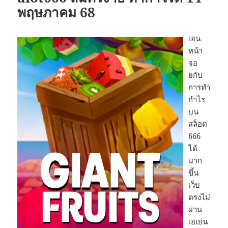
พฤษภาคม 68
เอน
หน้า
จอ
ยกับ
การทำ
กำไร
บน
สล็อต
666
ได้
มาก
ขึ้น
เว็บ
ตรงไม่
ผ่าน
เอเย่น