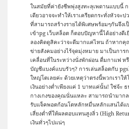
ในสมัยที่ค่ายังชีพพุ่งสูงทะลุเพดานแบบนี้ ก
เดียวอาจจะทำให้เราเครียดกระทั่งหัวจะ
ที่สามารถสร้างรายได้พิเศษพร้อมๆกันจึงเป
เข้าpg เว็บสล็อต ก็ตอบปัญหานี้ได้อย่างดีเย
ลองคิดดูสิคะว่าจะดีมากแค่ไหน ถ้าหากคุ
ข่ายสังคมอย่างไร้จุดมุ่งหมาย มาเป็นการ
เคลื่อนที่ในระหว่างนั่งพักผ่อน ดื่มกาแฟ ห
บัญชีแบงค์แบบรัวๆ? การเล่นสล็อตกับ pgslo
ใหญ่โตเลยค่ะ ด้วยเหตุว่าตรงนี้พวกเราให้
เงินอย่างต่ำเพียงแค่ 1 บาทแค่นั้น! ใช่จ
กางเกงของคุณนั่นแหละ สามารถนำมากลาย
รับแจ็คพอตก้อนโตหลักหมื่นหลักแสนได้
เสี่ยงต่ำที่ให้ผลตอบแทนสูงลิ่ว (High Re
เงินทั่วๆไปแน่ๆ