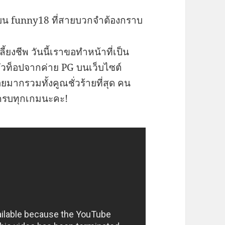
้บน funny18 ที่สายบวกจำต้องกราบ
ี้ยงชีพ วันนี้เราขอทำหน้าที่เป็น
ตัวท็อปจากค่าย PG บนเว็บไซต์
ยมากรวมทั้งคูณชั่วร้ายที่สุด คน
้ครบทุกเกมนะคะ!