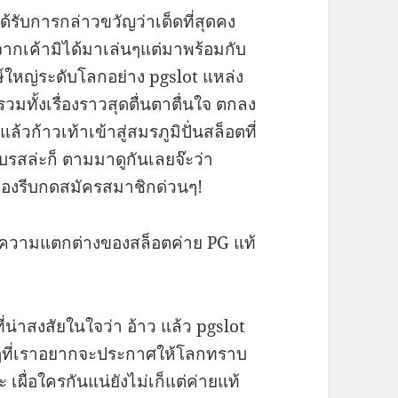
ด้รับการกล่าวขวัญว่าเด็ดที่สุดคง
่องจากเค้ามิได้มาเล่นๆแต่มาพร้อมกับ
กษ์ใหญ่ระดับโลกอย่าง pgslot แหล่ง
ทั้งเรื่องราวสุดตื่นตาตื่นใจ ตกลง
วก้าวเท้าเข้าสู่สมรภูมิปั่นสล็อตที่
บรสล่ะก็ ตามมาดูกันเลยจ๊ะว่า
ต้องรีบกดสมัครสมาชิกด่วนๆ!
ึกความแตกต่างของสล็อตค่าย PG แท้
ี่น่าสงสัยในใจว่า อ้าว แล้ว pgslot
็ดๆที่เราอยากจะประกาศให้โลกทราบ
ะ เผื่อใครกันแน่ยังไม่เก็แต่ค่ายแท้