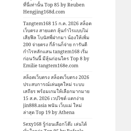
ที่นี่เท่านั้น Top 85 by Reuben
Hengjing168d.com
Tangtem168 15 ก.ค. 2026 สล็อต
เว็บตรง สายแตก ลุ้นกำไรแบบไม่
เสียฟีล โบนัสพี่ฝากมา น้องให้เพิ่ม
200 จ่ายตรง กี่ล้านก็จ่าย การันตี
กำไรหลักแสน tangtem168 เริ่ม
ก่อนวันนี้ มีลุ้นก่อนใคร Top 8 by
Emilie tangtem168e.com
สล็อตเว็บตรง สล็อตเว็บตรง 2026
ประสบการณ์เล่นยุคใหม่ ระบบ
เสถียร พร้อมเกมให้เลือกมากมาย
15 ส.ค. 2026 เวปไซต์ แตกง่าย
jin888.asia พนัน เว็บแม่ ใหม่
ล่าสุด Top 19 by Athena
Sexy168 รู้ก่อนเลือกโต๊ะ เล่นได้