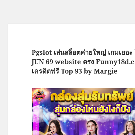
Pgslot เล่นสล็อตค่ายใหญ่ เกมเยอะ
JUN 69 website ตรง Funny18d.co
เครดิตฟรี Top 93 by Margie