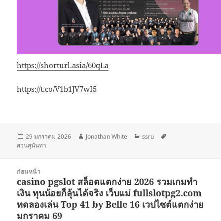
https://shorturl.asia/60qLa
https://t.co/V1b1JV7wI5
เขียน
ผู้
หมวด
ป้าย
29 มกราคม 2026
Jonathan White
ssru
เมื่อ
เขียน
หมู่
กำกับ
สวนสุนันทา
แนะแนว
ก่อนหน้า
เรื่อง
casino pgslot สล็อตแตกง่าย 2026 รวมเกมทำ
เรื่อง
เงิน ทุนน้อยก็ลุ้นได้จริง เว็บแม่ fullslotpg2.com
ก่อน
ทดลองเล่น Top 41 by Belle 16 เวปไซต์แตกง่าย
หน้า:
มกราคม 69