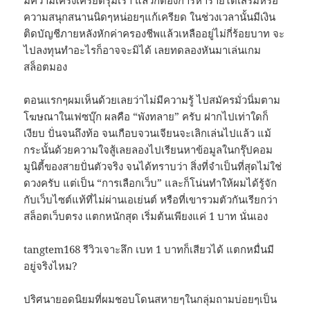
มีความเคร่งเครียดรุมเร้า แล้วก็ต้องการหารายได้เสริมหรือ
ความสนุกสนานนิดๆหน่อยๆแก้เครียด ในช่วงเวลานั้นมีเงิน
ติดบัญชีภายหลังหักค่าครองชีพแล้วเหลืออยู่ไม่กี่ร้อยบาท จะ
ไปลงทุนทำอะไรก็อาจจะมิได้ เลยทดลองหันมาเล่นเกม
สล็อตมอง
ตอนแรกๆผมเห็นด้วยเลยว่าไม่มีความรู้ ไปสมัครมั่วนิ่มตาม
โฆษณาในเฟซบุ๊ก ผลคือ “พังทลาย” ครับ ฝากไปเท่าใดก็
เงียบ ปั่นจนถึงท้อ จนเกือบจวนเจียนจะเลิกเล่นไปแล้ว แม้
กระนั้นด้วยความใจสู้เลยลองไปเรียนหาข้อมูลในกรุ๊ปคอม
มูนิตี้ของสายปั่นตัวจริง จนได้ทราบว่า สิ่งที่จำเป็นที่สุดไม่ใช่
ดวงครับ แต่เป็น “การเลือกเว็บ” และก็โน่นทำให้ผมได้รู้จัก
กับเว็บไซต์แท้ที่ไม่ผ่านเอเย่นต์ หรือที่เขารวมตัวกันเรียกว่า
สล็อตเว็บตรง แตกหนักสุด เริ่มต้นเพียงแค่ 1 บาท นั่นเอง
tangtem168 รีวิวเจาะลึก เบท 1 บาทก็เสียวได้ แตกหมื่นมี
อยู่จริงไหม?
ปริศนายอดนิยมที่ผมชอบโดนสหายๆในกลุ่มถามบ่อยๆเป็น