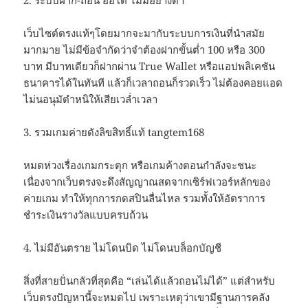
2. ระบบฝาก-ถอน ออโต้ ไม่มีอย่างต่ำ
เว็บไซต์ตรงแท้ๆโดยมากจะมากับระบบการเงินที่นำสมัย
มากมาย ไม่มีข้อจำกัดว่าจำต้องฝากขั้นต่ำ 100 หรือ 300
บาท มีบาทเดียวก็ฝากผ่าน True Wallet หรือแอปพลิเคชัน
ธนาคารได้ในทันที แล้วก็เวลาถอนก็รวดเร็ว ไม่ต้องคอยแอด
ไม่นอนุมัตำหนิให้เสียเวล่ำเวลา
3. รวมเกมค่ายดังลิขสิทธิ์แท้ tangtem168
หมดห่วงเรื่องเกมกระตุก หรือเกมค้างตอนกำลังจะชนะ
เนื่องจากเว็บตรงจะดึงสัญญาณสดจากเซิร์ฟเวอร์หลักของ
ค่ายเกม ทำให้ทุกการกดสปินลื่นไหล รวมทั้งให้อัตราการ
ชำระเงินรางวัลแบบครบถ้วน
4. ไม่มีอันตราย ไม่โดนบิด ไม่โดนบล็อกบัญชี
สิ่งที่สายปั่นกลัวที่สุดคือ “เล่นได้แล้วถอนไม่ได้” แต่สำหรับ
เว็บตรงปัญหานี้จะหมดไป เพราะเหตุว่าเขามีฐานการคลัง