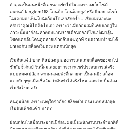
ถ้าคุณเป็นคนหนึ่งที่เคยหลงเข้าไปในวงจรของเว็บไซต์
เอเย่นต์ tangtem168 โดนบิด โดนล็อกยูส หรือปั่นอย่างไรก็
ไม่เคยมองเห็นโบนัสก้อนโตเลยสักครั้ง… เชื่อผมเหอะนะ
ครับว่าคุณมิได้คิดไปเอง เพราะว่าเมื่อก่อนผมก็เคยตกอยู่ใน
ภาวะนั้นมาก่อน ค่าตอบแทนรายเดือนออกทีไรแบ่งมาลุ้น
โชคแต่กลับโดนดูดหายเข้ากลีบเมฆทุกที จนตราบเท่าผมได้
มาเจอกับ สล็อตเว็บตรง แตกหนักสุด
เริ่มต้นแค่ 1 บาท ที่แปลงมุมมองการเล่นเกมสล็อตของผมไป
ชั่วกับชั่วกัลป์ วันนี้ผมเลยอยากจะมาแชร์ประสบการณ์จริง
แบบหมดเปลือก จากคนเคยพังที่กลายมาเป็นคนปัง สล็อต
แตกยับๆทุกเมื่อเชื่อวัน ว่ามันทำได้จริงไหม และสายปั่นต้อง
เริ่มยังไงนะครับ
คนทุนน้อย เพราะเหตุใดจำต้อง สล็อตเว็บตรง แตกหนักสุด
เริ่มต้นเพียงแค่ 1 บาท?
ย้อนกลับไปเมื่อประมาณปีก่อน ผมเป็นพนักงานประจำปกติที่