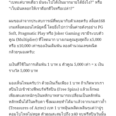
“เบทแค่บาทเดียว มันจะไปได้เงินมากมายได้ยังไง?” หรือ
“เว็บมันหลอกให้เราดีอกดีใจหรือเปล่า?”
ผมขอเล่าจากประสบการณ์ที่พบมากับตัวเลยครับ สล็อต168
เกมสล็อตออนไลน์ยุคนี้ โดยยิ่งไปกว่านั้นค่ายดังๆอย่าง PG
Soft, Pragmatic Play หรือ Joker Gaming เขามีระบบตัว
คูณ (Multiplier) ที่โหดมาก บางเกมคูณสูงสุดถึง x5,000
หรือ x10,000 เท่าของเงินเดิมพัน ลองคำนวณเลขคณิต
กล้วยๆมองครับ:
xเงินที่ใช้ในการเดิมพัน 1 บาท x ตัวคูณ 5,000 เท่า = x เงิน
รางวัล 5,000 บาท
มองเห็นไหมครับว่า ด้วยเงินเริ่มเพียง 1 บาท ถ้าเกิดพวกเรา
สปินไปเข้าช่วงฟีพบร์ฟรีสปิน (Free Spins) แล้วแจ็กพอ
เพียงตแตกหนักๆเงินหลักบาทสามารถเปลี่ยนเป็นหลักพัน
หลักหมื่นได้ในพริบตา ซึ่งผมเคยทำได้มาแล้วจากเกมสาวถ้ำ
(Treasures of Aztec) เบท 1 บาทลุ้นเพลิดเพลินๆแต่ว่าจู่ๆ
คอมโบไหลไม่หยุด ตัวคูณสะสมไปถึง x40 จบฟรีสปินวันนั้น