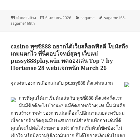
รูป
เขียน
หมวด
ป้าย
คำกล่าวอ้าง
6 เมษายน 2026
sagame
sagame168
,
แบบ
เมื่อ
หมู่
กำกับ
sagame168th
เรื่อง
casino พุซซี่888 อยากได้เว็บสล็อตฟีลดี โบนัสถึง
เกมแตกไว ที่นี่ตอบโจทย์สุดๆ เว็บแม่
pussy888play.win ทดลองเล่น Top 7 by
Hortense 28 webแจกหนัก March 26
จุดเด่นของการเลือกเล่นกับ pussy888 ตั้งแต่หนแรก
การที่คุณได้มาเริ่มต้นเล่นกับ พุซซี่888 ตั้งแต่ครั้งแรก
มันมีข้อดีอะไรบ้างนะ? แม้คิดภาพกว้างๆเลยนั้น มันคือ
การสร้างภาพจำของการเล่นสล็อตไปอีกนานเลยล่ะครับผม
เนื่องจากถ้าเกิดคุณมีประสบการณ์สำหรับเพื่อการเล่นที่ดี
คุณก็จะไปต่อได้ง่ายดาย แต่ว่าถ้าเกิดเริ่มต้นก็ขัดข้อง ไม่
เข้าใจ หรือมีความรู้สึกว่ามันยาก ก็ได้โอกาสเลิกเล่นไปเลย