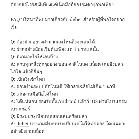
ต้องกลัวไวรัส มีเพียงแค่เน็ตมือถือธรรมดาๆก็พอเพียง
FAQ ปริศนาที่พบมากเกี่ยวกับ debet สำหรับผู้ที่พอใจอยาก
เริ่ม
Q: ต้องฝากอย่างต่ำมากแค่ไหนถึงจะเล่นได้
A: ฝากอย่างน้อยเริ่มต้นเพียงแต่ 1 บาทแค่นั้น
Q: มีเกมอะไรให้เล่นบ้าง
A: ครบทุกๆสิ่งทุกๆอย่าง บอล คาสิโนสด สล็อต เกมยิงปลา
ไฮโล แล้วก็อื่นๆ
Q: เบิกเงินช้าไหม
A: ถอนผ่านระบบอัตโนมัติ ใช้เวลาเฉลี่ยไม่เกิน 1 นาที
Q: เล่นผ่านมือถือได้ไหม
A: ได้แน่นอน รองรับทั้ง Android แล้วก็ iOS ผ่านโปรแกรม
เบราเซอร์
Q: มีระบบระเบียบทดสอบเล่นหรือเปล่า
A:
debet
บางเกมมีระบบระเบียบเดโม่ให้ทดลอง โดยเฉพาะ
อย่างยิ่งเกมสล็อต