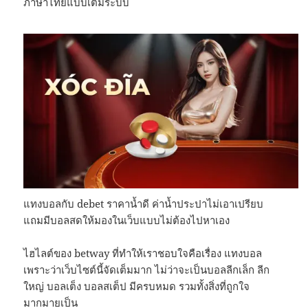
ภาษาไทยแบบเต็มระบบ
แทงบอลกับ debet ราคาน้ำดี ค่าน้ำประปาไม่เอาเปรียบ
แถมมีบอลสดให้มองในเว็บแบบไม่ต้องไปหาเอง
ไฮไลต์ของ betway ที่ทำให้เราชอบใจคือเรื่อง แทงบอล
เพราะว่าเว็บไซต์นี้จัดเต็มมาก ไม่ว่าจะเป็นบอลลีกเล็ก ลีก
ใหญ่ บอลเต็ง บอลสเต็ป มีครบหมด รวมทั้งสิ่งที่ถูกใจ
มากมายเป็น