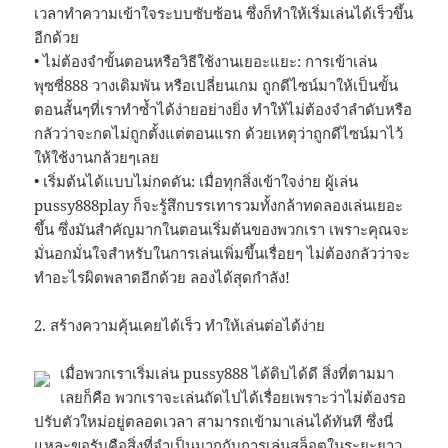
เวลาทำความเข้าใจระบบซับซ้อน ซึ่งก็ทำให้เริ่มเล่นได้เร็วขึ้น
อีกด้วย
• ไม่ต้องจำขั้นตอนหรือวิธีใช้งานเยอะแยะ: การเข้าเล่น
พุซซี่888 วางเดิมพัน หรือเปลี่ยนเกม ถูกดีไซน์มาให้เป็นขั้น
ตอนสั้นๆที่เราทำซ้ำได้ง่ายอย่างยิ่ง ทำให้ไม่ต้องจำลำดับหรือ
กลัวว่าจะกดไม่ถูกตั้งแต่ตอนแรก ด้วยเหตุว่าถูกดีไซน์มาไว้
ให้ใช้งานกล้วยๆเลย
• เริ่มต้นได้แบบไม่กดดัน: เมื่อทุกสิ่งเข้าใจง่าย ผู้เล่น
pussy888play ก็จะรู้สึกบรรเทารวมทั้งกล้าทดลองเล่นเยอะ
ขึ้น ซึ่งมันสำคัญมากในตอนเริ่มต้นของพวกเรา เพราะคุณจะ
มั่นอกมั่นใจสำหรับในการเล่นเพิ่มขึ้นเรื่อยๆ ไม่ต้องกลัวว่าจะ
ทำอะไรผิดพลาดอีกด้วย ลองได้สุดกำลัง!
2. สร้างความคุ้นเคยได้เร็ว ทำให้เล่นต่อได้ง่าย
เมื่อพวกเราเริ่มเล่น pussy888 ได้ดิบได้ดี สิ่งที่ตามมา
เลยก็คือ พวกเราจะเล่นถัดไปได้เรื่อยเพราะว่าไม่ต้องรอ
ปรับตัวใหม่อยู่ตลอดเวลา สามารถเข้ามาเล่นได้ทันที ซึ่งนี่
แหละขอรับคือสิ่งที่จำเป็นมากกับการเล่นสล็อตในระยะยาว