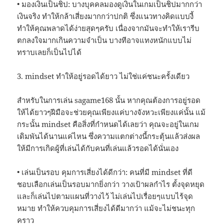
• มองเงินเป็นชิป: บางบุคคลมองดูเงินในเกมเป็นชิปมากกว่า
เงินจริง ทำให้กล้าเสี่ยงมากกว่าปกติ ซึ่งแนวทางคิดแบบงี้
ทำให้คุณพลาดได้ง่ายสุดๆครับ เนื่องจากมันจะทำให้เรารีบ
ตกลงใจมากเกินความจำเป็น บางทีอาจแทงหนักแบบไม่
ทราบเลยก็เป็นไปได้
3. mindset ทำให้อยู่รอดได้ยาว ไม่ใช่แค่ชนะครั้งเดียว
สำหรับในการเล่น sagame168 นั้น หากคุณต้องการอยู่รอด
ให้ได้ยาวๆฝีมือจะช่วยคุณเพียงแค่บางจังหวะเพียงแค่นั้น แม้
กระนั้น mindset คือสิ่งที่กำหนดได้เลยว่า คุณจะอยู่ในเกม
เดิมพันได้นานแค่ไหน ซึ่งความแตกต่างนี้กระตุ้นแล้วส่งผล
ให้มีการเกิดผู้ที่เล่นได้กับคนที่เล่นแล้วรอดได้นั่นเอง
• เล่นเป็นรอบ คุมการเสี่ยงได้ดีกว่า: คนที่มี mindset ที่ดี
ชอบเลือกเล่นเป็นรอบมากยิ่งกว่า วางเป้าผลกำไร ตั้งจุดหยุด
และก็เล่นไปตามแผนที่วางไว้ ไม่เล่นไปเรื่อยๆแบบไร้จุด
หมาย ทำให้ควบคุมการเสี่ยงได้ดีมากว่า แม้จะไม่ชนะทุก
คราว