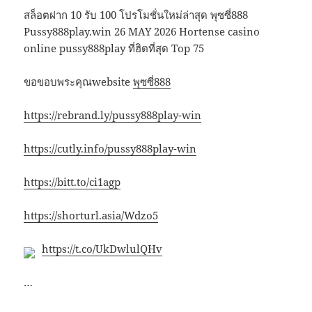
สล็อตฝาก 10 รับ 100 โปรโมชั่นใหม่ล่าสุด พุซซี่888
Pussy888play.win 26 MAY 2026 Hortense casino
online pussy888play ที่ฮิตที่สุด Top 75
ขอขอบพระคุณwebsite
พุซซี่888
https://rebrand.ly/pussy888play-win
https://cutly.info/pussy888play-win
https://bitt.to/ci1agp
https://shorturl.asia/Wdzo5
https://t.co/UkDwlulQHv
…