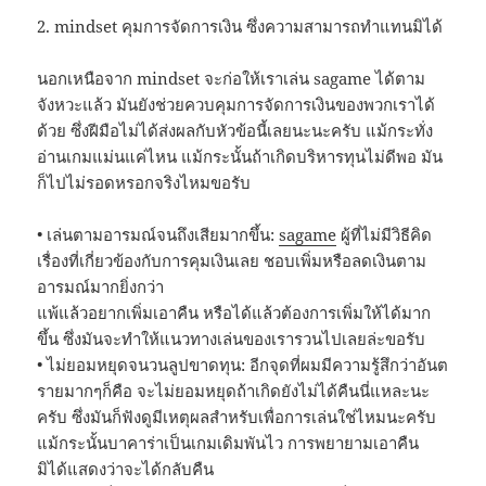
2. mindset คุมการจัดการเงิน ซึ่งความสามารถทำแทนมิได้
นอกเหนือจาก mindset จะก่อให้เราเล่น sagame ได้ตาม
จังหวะแล้ว มันยังช่วยควบคุมการจัดการเงินของพวกเราได้
ด้วย ซึ่งฝีมือไม่ได้ส่งผลกับหัวข้อนี้เลยนะนะครับ แม้กระทั่ง
อ่านเกมแม่นแค่ไหน แม้กระนั้นถ้าเกิดบริหารทุนไม่ดีพอ มัน
ก็ไปไม่รอดหรอกจริงไหมขอรับ
• เล่นตามอารมณ์จนถึงเสียมากขึ้น:
sagame
ผู้ที่ไม่มีวิธีคิด
เรื่องที่เกี่ยวข้องกับการคุมเงินเลย ชอบเพิ่มหรือลดเงินตาม
อารมณ์มากยิ่งกว่า
แพ้แล้วอยากเพิ่มเอาคืน หรือได้แล้วต้องการเพิ่มให้ได้มาก
ขึ้น ซึ่งมันจะทำให้แนวทางเล่นของเรารวนไปเลยล่ะขอรับ
• ไม่ยอมหยุดจนวนลูปขาดทุน: อีกจุดที่ผมมีความรู้สึกว่าอันต
รายมากๆก็คือ จะไม่ยอมหยุดถ้าเกิดยังไม่ได้คืนนี่แหละนะ
ครับ ซึ่งมันก็ฟังดูมีเหตุผลสำหรับเพื่อการเล่นใช่ไหมนะครับ
แม้กระนั้นบาคาร่าเป็นเกมเดิมพันไว การพยายามเอาคืน
มิได้แสดงว่าจะได้กลับคืน