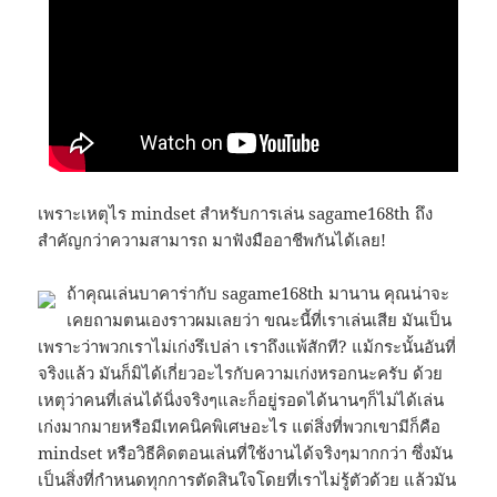
เพราะเหตุไร mindset สำหรับการเล่น sagame168th ถึง
สำคัญกว่าความสามารถ มาฟังมืออาชีพกันได้เลย!
ถ้าคุณเล่นบาคาร่ากับ sagame168th มานาน คุณน่าจะ
เคยถามตนเองราวผมเลยว่า ขณะนี้ที่เราเล่นเสีย มันเป็น
เพราะว่าพวกเราไม่เก่งรึเปล่า เราถึงแพ้สักที? แม้กระนั้นอันที่
จริงแล้ว มันก็มิได้เกี่ยวอะไรกับความเก่งหรอกนะครับ ด้วย
เหตุว่าคนที่เล่นได้นิ่งจริงๆและก็อยู่รอดได้นานๆก็ไม่ได้เล่น
เก่งมากมายหรือมีเทคนิคพิเศษอะไร แต่สิ่งที่พวกเขามีก็คือ
mindset หรือวิธีคิดตอนเล่นที่ใช้งานได้จริงๆมากกว่า ซึ่งมัน
เป็นสิ่งที่กำหนดทุกการตัดสินใจโดยที่เราไม่รู้ตัวด้วย แล้วมัน