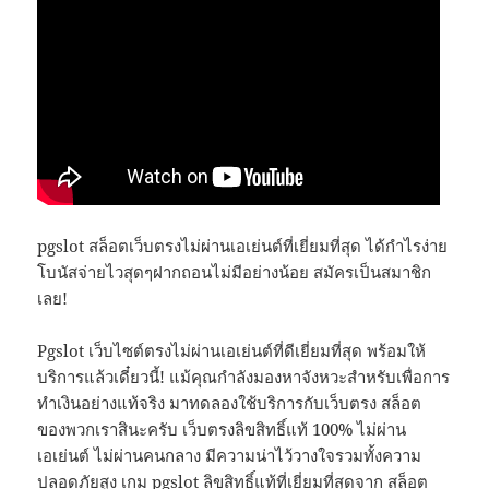
pgslot สล็อตเว็บตรงไม่ผ่านเอเย่นต์ที่เยี่ยมที่สุด ได้กำไรง่าย
โบนัสจ่ายไวสุดๆฝากถอนไม่มีอย่างน้อย สมัครเป็นสมาชิก
เลย!
Pgslot เว็บไซต์ตรงไม่ผ่านเอเย่นต์ที่ดีเยี่ยมที่สุด พร้อมให้
บริการแล้วเดี๋ยวนี้! แม้คุณกำลังมองหาจังหวะสำหรับเพื่อการ
ทำเงินอย่างแท้จริง มาทดลองใช้บริการกับเว็บตรง สล็อต
ของพวกเราสินะครับ เว็บตรงลิขสิทธิ์แท้ 100% ไม่ผ่าน
เอเย่นต์ ไม่ผ่านคนกลาง มีความน่าไว้วางใจรวมทั้งความ
ปลอดภัยสูง เกม pgslot ลิขสิทธิ์แท้ที่เยี่ยมที่สุดจาก สล็อต