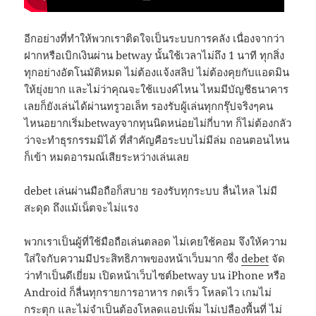
อีกอย่างที่ทำให้พวกเราติดใจเป็นระบบการคลัง เนื่องจากว่า
ฝากหรือเบิกเงินผ่าน betway นั้นใช้เวลาไม่ถึง 1 นาที ทุกสิ่ง
ทุกอย่างอัตโนมัติหมด ไม่ต้องแจ้งสลิป ไม่ต้องคุยกับแอดมิน
ให้ยุ่งยาก และไม่ว่าคุณจะใช้แบงค์ไหน ไหมมีบัญชีธนาคาร
เลยก็ยังเล่นได้ผ่านทรูวอเล็ท รองรับผู้เล่นทุกกรุ๊ปจริงๆคน
ไหนอยากเริ่มbetwayจากทุนนิดหน่อยไม่กี่บาท ก็ไม่ต้องกลัว
ว่าจะทำธุรกรรมมิได้ ที่สำคัญคือระบบไม่มีล่ม ถอนตอนไหน
ก็เข้า หมดอารมณ์เสียระหว่างเล่นเลย
debet เล่นผ่านมือถือก็สบาย รองรับทุกระบบ ลื่นไหล ไม่มี
สะดุด ถึงแม้เน็ตจะไม่แรง
พวกเราเป็นผู้ที่ใช้มือถือเล่นตลอด ไม่เคยใช้คอม จึงให้ความ
ใส่ใจกับความมีประสิทธิภาพของหน้าเว็บมาก ซึ่ง
debet
จัด
ว่าทำเป็นดีเยี่ยม เปิดหน้าเว็บไซต์betway บน iPhone หรือ
Android ก็ลื่นทุกรายการอาหาร กดเร็ว โหลดไว เกมไม่
กระตุก และไม่จำเป็นต้องโหลดแอปเพิ่ม ไม่เปลืองพื้นที่ ไม่