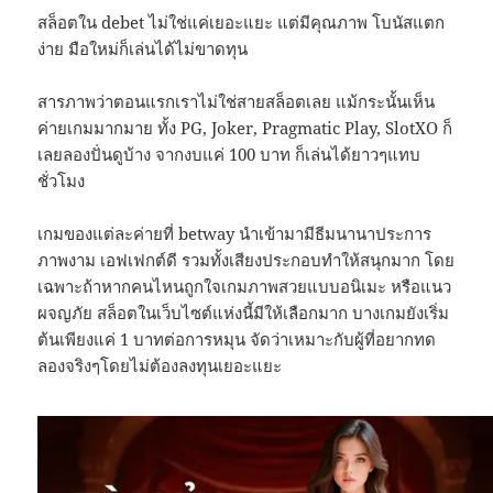
สล็อตใน debet ไม่ใช่แค่เยอะแยะ แต่มีคุณภาพ โบนัสแตก
ง่าย มือใหม่ก็เล่นได้ไม่ขาดทุน
สารภาพว่าตอนแรกเราไม่ใช่สายสล็อตเลย แม้กระนั้นเห็น
ค่ายเกมมากมาย ทั้ง PG, Joker, Pragmatic Play, SlotXO ก็
เลยลองปั่นดูบ้าง จากงบแค่ 100 บาท ก็เล่นได้ยาวๆแทบ
ชั่วโมง
เกมของแต่ละค่ายที่ betway นำเข้ามามีธีมนานาประการ
ภาพงาม เอฟเฟกต์ดี รวมทั้งเสียงประกอบทำให้สนุกมาก โดย
เฉพาะถ้าหากคนไหนถูกใจเกมภาพสวยแบบอนิเมะ หรือแนว
ผจญภัย สล็อตในเว็บไซต์แห่งนี้มีให้เลือกมาก บางเกมยังเริ่ม
ต้นเพียงแค่ 1 บาทต่อการหมุน จัดว่าเหมาะกับผู้ที่อยากทด
ลองจริงๆโดยไม่ต้องลงทุนเยอะแยะ