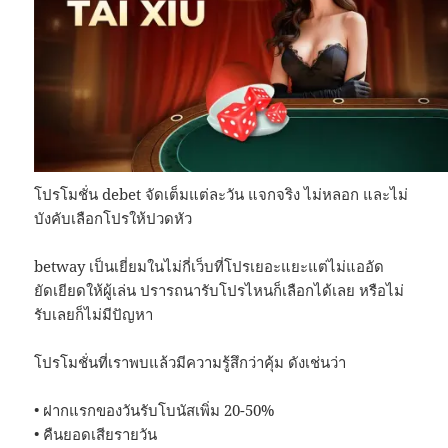
โปรโมชั่น debet จัดเต็มแต่ละวัน แจกจริง ไม่หลอก และไม่
บังคับเลือกโปรให้ปวดหัว
betway เป็นเยี่ยมในไม่กี่เว็บที่โปรเยอะแยะแต่ไม่แออัด
ยัดเยียดให้ผู้เล่น ปรารถนารับโปรไหนก็เลือกได้เลย หรือไม่
รับเลยก็ไม่มีปัญหา
โปรโมชั่นที่เราพบแล้วมีความรู้สึกว่าคุ้ม ดังเช่นว่า
• ฝากแรกของวันรับโบนัสเพิ่ม 20-50%
• คืนยอดเสียรายวัน