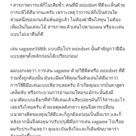
• สารภาพการแพ้ก็ไม่เสียซ้ำ: คนที่มี mindset ที่ดีจะเห็นด้วย
การแพ้ได้ดีมากนะครับ เพราะเหตุว่าการแพ้ก็เป็นส่วนใด
ส่วนหนึ่งของเกมเดิมพันอยู่แล้ว ไม่ต้องฝ่าฝืนไล่ทุน ไม่ต้อง
เพิ่มเงินในแต่ละไม้ สารภาพแล้วเล่นไปตามแผน หรือจะเล่น
แบบไม่เอาคืนก็ดี
เล่น sagame168th แบบมือโปร mindset นั้นสำคัญกว่าฝีมือ
แบบสุดๆตั้งหลักก่อนได้เปรียบก่อน!
ผมบอกเลยว่า การเล่น sagame ด้วยวิธีคิดหรือ mindset ที่ดี
รวมทั้งถูกต้องนั้น มันจะมีผลให้คุณเริ่มต้นเล่นได้ดีมากว่า
การใช้ฝีมือเล่นแบบเพียวๆเลยครับ ถ้าเกิดคุณบากบั่นหาสูตร
เคล็ดลับ หรือกระบวนการอ่านเกมใหม่ๆแม้กระนั้นยังมี
แนวคิดแบบเดิมๆที่ทำให้เล่นแล้วเสียบ่อยๆมันก็ไร้สาระอะไร
เลยจริงไหมครับ ด้วยเหตุผลดังกล่าว คุณจึงควรเปลี่ยน
แนวทางคิดของคุณให้ดีและก็ถูกต้องก่อนเป็นสิ่งแรก และก็
หลังจากนั้นจึงค่อยมาปรับปรุงฝีมือการเล่น sagame ไปเรื่อย
ผมรับประกันเลยว่า คุณจะบันเทิงใจและก็เดิมพันบาคาร่า