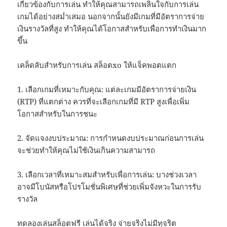
เกี่ยวข้องกับการเล่น ทำให้คุณสามารถเพลินใจกับการเล่น
เกมได้อย่างสม่ำเสมอ นอกจากนั้นยังมีเกมที่มีอัตราการจ่าย
เงินรางวัลที่สูง ทำให้คุณได้โอกาสสำหรับเพื่อการทำเงินมาก
ขึ้น
เคล็ดลับสำหรับการเล่น สล็อตxo ให้แจ็คพอตแตก
1. เลือกเกมที่เหมาะกับคุณ: แต่ละเกมมีอัตราการจ่ายเงิน
(RTP) ที่แตกต่าง ควรที่จะเลือกเกมที่มี RTP สูงเพื่อเพิ่ม
โอกาสสำหรับในการชนะ
2. จัดแจงงบประมาณ: การกำหนดงบประมาณก่อนการเล่น
จะช่วยทำให้คุณไม่ใช้เงินเกินความสามารถ
3. เลือกเวลาที่เหมาะสมสำหรับเพื่อการเล่น: บางช่วงเวลา
อาจมีโบนัสหรือโปรโมชั่นพิเศษที่ช่วยเพิ่มจังหวะในการรับ
รางวัล
ทดลองเล่นสล็อตฟรี เล่นได้จริง จ่ายจริงไม่มีทุจริต