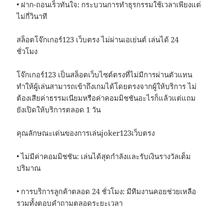
• ฝาก-ถอนเร็วทันใจ: กระบวนการทำธุรกรรมใช้เวลาเพียงแต่
ไม่กี่วินาที
สล็อตโจ๊กเกอร์123 เว็บตรง ไม่ผ่านเอเย่นต์ เล่นได้ 24
ชั่วโมง
โจ๊กเกอร์123 เป็นสล็อตเว็บไซต์ตรงที่ไม่มีการผ่านตัวแทน
ทำให้ผู้เล่นสามารถเข้าถึงเกมได้โดยตรงจากผู้ให้บริการ ไม่
ต้องเสียค่าธรรมเนียมหรือค่าคอมมิชชันอะไรก็แล้วแต่แถม
ยังเปิดให้บริการตลอด 1 วัน
คุณลักษณะเด่นของการเล่นjoker123เว็บตรง
• ไม่มีค่าคอมมิชชัน: เล่นได้สุดกำลังและรับเงินรางวัลเต็ม
ปริมาณ
• การบริการลูกค้าตลอด 24 ชั่วโมง: มีทีมงานคอยช่วยเหลือ
รวมทั้งตอบคำถามตลอดระยะเวลา