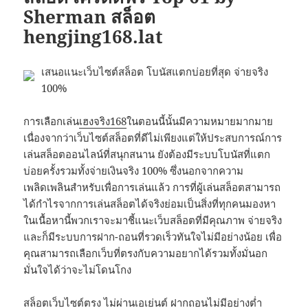
Sherman สล็อต
hengjing168.lat
เสนอแนะเว็บไซต์สล็อต โบนัสแตกบ่อยที่สุด จ่ายจริง
100%
การเลือกเล่น
เฮงจริง168
ในตอนนี้นั้นมีความหมายมากมาย
เนื่องจากว่าเว็บไซต์สล็อตที่ดีไม่เพียงแต่ให้ประสบการณ์การ
เล่นสล็อตออนไลน์ที่สนุกสนาน ยังต้องมีระบบโบนัสที่แตก
บ่อยครั้งรวมทั้งจ่ายเงินจริง 100% ซึ่งนอกจากความ
เพลิดเพลินสำหรับเพื่อการเล่นแล้ว การที่ผู้เล่นสล็อตสามารถ
ได้กำไรจากการเล่นสล็อตได้จริงย่อมเป็นสิ่งที่ทุกคนมองหา
ในเนื้อหานี้พวกเราจะมาชี้แนะเว็บสล็อตที่มีคุณภาพ จ่ายจริง
และก็มีระบบการฝาก-ถอนที่รวดเร็วทันใจไม่มีอย่างน้อย เพื่อ
คุณสามารถเลือกเว็บที่ตรงกับความอยากได้รวมทั้งมั่นอก
มั่นใจได้ว่าจะไม่โดนโกง
สล็อตเว็บไซต์ตรง ไม่ผ่านเอเย่นต์ ฝากถอนไม่มีอย่างต่ำ