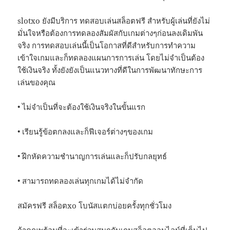
slotxo ยังมีบริการ ทดสอบเล่นสล็อตฟรี สำหรับผู้เล่นที่ยังไม่
มั่นใจหรือต้องการทดลองสัมผัสกับเกมต่างๆก่อนลงเดิมพัน
จริง การทดสอบเล่นนี้เป็นโอกาสที่ดีสำหรับการทำความ
เข้าใจเกมและก็ทดลองแผนการการเล่น โดยไม่จำเป็นต้อง
ใช้เงินจริง ทั้งยังยังเป็นแนวทางที่ดีในการพัฒนาทักษะการ
เล่นของคุณ
• ไม่จำเป็นที่จะต้องใช้เงินจริงในขั้นแรก
• เรียนรู้ข้อตกลงและก็ฟีเจอร์ต่างๆของเกม
• ฝึกหัดความชำนาญการเล่นและก็ปรับกลยุทธ์
• สามารถทดลองเล่นทุกเกมได้ไม่จำกัด
สมัครฟรี สล็อตxo โบนัสแตกบ่อยครั้งทุกชั่วโมง
ถ้าคุณพร้อมที่จะเข้าร่วมสนุกกับเกมสล็อตออนไลน์ที่เต็มไป