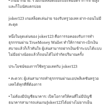
• เกมมากมาย: รวมเกมสล็อตเยอะแยะที่มีอัตราการจ่ายสูง
และก็โบนัสแตกบ่อย
joker123 เกมสล็อตเล่นง่าย รองรับทรูวอเลท ฝาก-ถอนไม่มี
สะดุด
หนึ่งในจุดเด่นของ joker123 คือการรอคอยงรับการทำ
ธุรกรรมผ่าน TrueMoney Wallet ทำให้การฝาก-เบิกเงิน
สบายแล้วก็เร็วทันใจ ผู้เล่นสามารถฝากเงินเข้าระบบได้แบบ
ไม่มีอย่างน้อยแล้วก็ถอนได้ไม่จำกัดปริมาณครั้ง
ประโยชน์ของการใช้ทรูวอเลทกับ joker123
• สะดวก: ผู้เล่นสามารถทำธุรกรรมผ่านแอปพลิเคชันทรูวอ
เลทได้ทุกที่ที่ต้องการ
• ไม่ต้องมีบัญชีธนาคาร: เปิดโอกาสให้คนที่ไม่มีบัญชี
ธนาคารสามารถเล่นเกมJoker123ได้อย่างไม่ยากเย็น