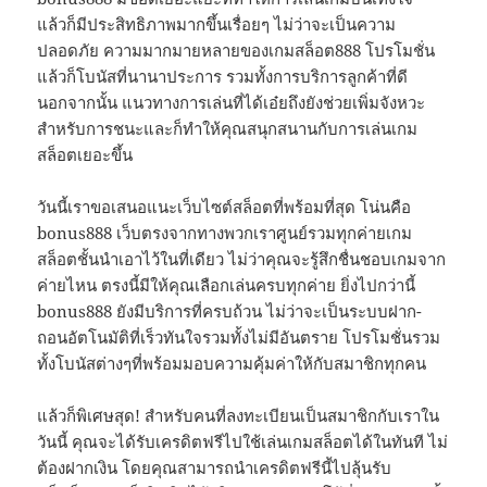
แล้วก็มีประสิทธิภาพมากขึ้นเรื่อยๆ ไม่ว่าจะเป็นความ
ปลอดภัย ความมากมายหลายของเกมสล็อต888 โปรโมชั่น
แล้วก็โบนัสที่นานาประการ รวมทั้งการบริการลูกค้าที่ดี
นอกจากนั้น แนวทางการเล่นที่ได้เอ๋ยถึงยังช่วยเพิ่มจังหวะ
สำหรับการชนะและก็ทำให้คุณสนุกสนานกับการเล่นเกม
สล็อตเยอะขึ้น
วันนี้เราขอเสนอแนะเว็บไซต์สล็อตที่พร้อมที่สุด โน่นคือ
bonus888 เว็บตรงจากทางพวกเราศูนย์รวมทุกค่ายเกม
สล็อตชั้นนำเอาไว้ในที่เดียว ไม่ว่าคุณจะรู้สึกชื่นชอบเกมจาก
ค่ายไหน ตรงนี้มีให้คุณเลือกเล่นครบทุกค่าย ยิ่งไปกว่านี้
bonus888 ยังมีบริการที่ครบถ้วน ไม่ว่าจะเป็นระบบฝาก-
ถอนอัตโนมัติที่เร็วทันใจรวมทั้งไม่มีอันตราย โปรโมชั่นรวม
ทั้งโบนัสต่างๆที่พร้อมมอบความคุ้มค่าให้กับสมาชิกทุกคน
แล้วก็พิเศษสุด! สำหรับคนที่ลงทะเบียนเป็นสมาชิกกับเราใน
วันนี้ คุณจะได้รับเครดิตฟรีไปใช้เล่นเกมสล็อตได้ในทันที ไม่
ต้องฝากเงิน โดยคุณสามารถนำเครดิตฟรีนี้ไปลุ้นรับ