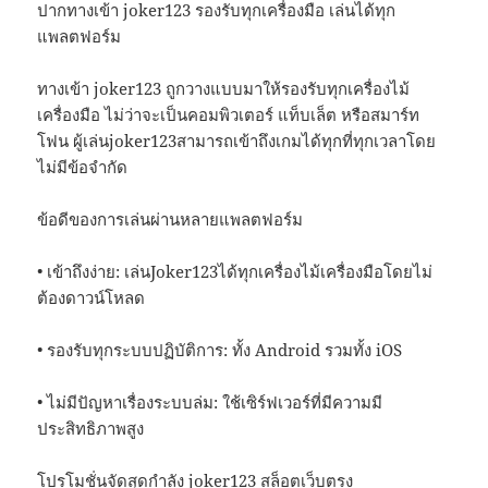
ปากทางเข้า joker123 รองรับทุกเครื่องมือ เล่นได้ทุก
แพลตฟอร์ม
ทางเข้า joker123 ถูกวางแบบมาให้รองรับทุกเครื่องไม้
เครื่องมือ ไม่ว่าจะเป็นคอมพิวเตอร์ แท็บเล็ต หรือสมาร์ท
โฟน ผู้เล่นjoker123สามารถเข้าถึงเกมได้ทุกที่ทุกเวลาโดย
ไม่มีข้อจำกัด
ข้อดีของการเล่นผ่านหลายแพลตฟอร์ม
• เข้าถึงง่าย: เล่นJoker123ได้ทุกเครื่องไม้เครื่องมือโดยไม่
ต้องดาวน์โหลด
• รองรับทุกระบบปฏิบัติการ: ทั้ง Android รวมทั้ง iOS
• ไม่มีปัญหาเรื่องระบบล่ม: ใช้เซิร์ฟเวอร์ที่มีความมี
ประสิทธิภาพสูง
โปรโมชั่นจัดสุดกำลัง joker123 สล็อตเว็บตรง