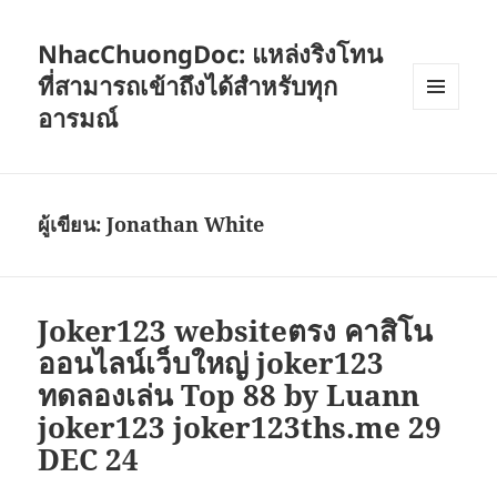
NhacChuongDoc: แหล่งริงโทน
ที่สามารถเข้าถึงได้สำหรับทุก
อารมณ์
เมนู
และวิด
เจ็ต
ผู้เขียน:
Jonathan White
Joker123 websiteตรง คาสิโน
ออนไลน์เว็บใหญ่ joker123
ทดลองเล่น Top 88 by Luann
joker123 joker123ths.me 29
DEC 24