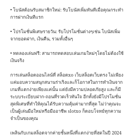
• โบนัสต้อนรับสมาชิกใหม่: รับโบนัสเพิ่มทันทีเมื่อคุณกระทำ
การฝากเงินทีแรก
• โปรโมชั่นพิเศษรายวัน: รับโปรโมชั่นต่างๆเช่น โบนัสเพิ่ม
จากยอดฝาก, เงินคืน, รวมทั้งอื่นๆ
• ทดลองเล่นฟรี: สามารถทดสอบเล่นเกมใหม่ๆโดยไม่ต้องใช้
เงินจริง
การเล่นสล็อตออนไลน์ที่ สล็อตxo เว็บสล็อตเว็บตรง ไม่เพียง
แค่มอบความสนุกสนานร่าเริงและก็โอกาสในการทำเงินจาก
เกมที่แตกง่ายเพียงแค่นั้น แต่ยังมีความปลอดภัยสูง และก็มี
ระบบระเบียบฝาก-ถอนที่รวดเร็วทันใจ อีกทั้งยังมีโปรโมชั่น
สุดพิเศษที่ทำให้คุณได้รับความคุ้มค่ามากที่สุด ไม่ว่าคุณจะ
เป็นผู้เล่นมือใหม่หรือมืออาชีพ slotxo ก็ตอบโจทย์ทุกความ
จำเป็นของคุณ
เพลินกับเกมสล็อตจากค่ายชั้นหนึ่งที่แตกง่ายที่สุดในปี 2024