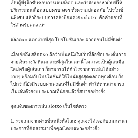
เป็นผู้ที่รู้สึกชื่นชอบการเล่นสล็อต และกำลังมองหาเว็บที่ให้
บริการเกมสล็อตแบบครบวงจร ทั้งความปลอดภัย โปรโมชั่
นพิเศษ แล้วก็ระบบการคลังป้อมคงจะ slotxo คือคำตอบที่
ใช่สำหรับคุณแน่ๆ
สล็อตxo แตกง่ายที่สุด โปรโมชั่นเยอะ ฝากถอนไม่มีขั้นต่ำ
เมื่อเอ่ยถึง สล็อตxo ถือว่าเป็นหนึ่งในเว็บที่ลือชื่อประเด็นการ
จ่ายเงินรางวัลที่แตกง่ายที่สุดในเวลานี้ ไม่ว่าจะเป็นผู้เล่นมือ
ใหม่หรือผู้เล่นเก่า ก็สามารถได้กำไรจากการเล่นได้อย่าง
ง่ายๆ พร้อมกับโปรโมชั่นที่ให้โบนัสสูงสุดตลอดทุกเดือน ยิ่ง
ไปกว่านี้ยังมีระบบฝาก-ถอนที่ไม่มีขั้นต่ำ ทำให้ท่านสามารถ
เริ่มเล่นด้วยงบประมาณที่น้อยแล้วก็สบายอย่างยิ่ง
จุดเด่นของการเล่น slotxo เว็บไซต์ตรง
1. รวมเกมจากค่ายชั้นหนึ่งทั้งโลก: คุณจะได้เจอกับเกมนานา
ประการที่คัดสรรมาเพื่อคุณโดยเฉพาะอย่างยิ่ง