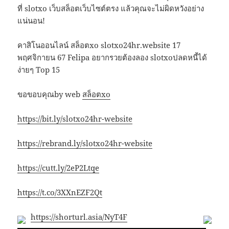
ที่ slotxo เว็บสล็อตเว็บไซต์ตรง แล้วคุณจะไม่ผิดหวังอย่าง
แน่นอน!
คาสิโนออนไลน์ สล็อตxo slotxo24hr.website 17
พฤศจิกายน 67 Felipa อยากรวยต้องลอง slotxoปลดหนี้ได้
ง่ายๆ Top 15
ขอขอบคุณby web
สล็อตxo
https://bit.ly/slotxo24hr-website
https://rebrand.ly/slotxo24hr-website
https://cutt.ly/2eP2Ltqe
https://t.co/3XXnEZF2Qt
https://shorturl.asia/NyT4F