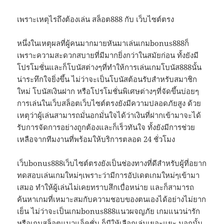
เพราะเหตุไรถึงต้องเล่น สล็อต888 กับ เว็บไซต์ตรง
หนึ่งในเหตุผลที่ผู้คนมากมายหันมาเล่นเกมbonus888ก็
เพราะความสะดวกสบายที่มีมากยิ่งกว่าในสมัยก่อน ทั้งยังมี
โปรโมชั่นและก็โบนัสต่างๆที่ทำให้การเล่นเกมโบนัส888นั้น
น่าระทึกใจยิ่งขึ้น ไม่ว่าจะเป็นโบนัสต้อนรับสำหรับสมาชิก
ใหม่ โบนัสเงินฝาก หรือโปรโมชั่นพิเศษต่างๆที่จัดขึ้นบ่อยๆ
การเล่นในเว็บสล็อตเว็บไซต์ตรงยังมีความปลอดภัยสูง ด้วย
เหตุว่าผู้เล่นสามารถมั่นอกมั่นใจได้ว่าเงินที่ฝากเข้ามาจะได้
รับการจัดการอย่างถูกต้องและก็เร็วทันใจ ทั้งยังมีการช่วย
เหลือจากทีมงานที่พร้อมให้บริการตลอด 24 ชั่วโมง
เว็บbonus888เว็บไซต์ตรงยังเป็นช่องทางที่ดีสำหรับผู้ที่อยาก
ทดสอบเล่นเกมใหม่ๆเพราะว่ามีการอัปเดตเกมใหม่ๆเข้ามา
เสมอ ทำให้ผู้เล่นไม่เคยทราบสึกเบื่อหน่าย และก็สามารถ
ค้นหาเกมที่เหมาะสมกับความชอบของตนเองได้อย่างไม่ยาก
เย็น ไม่ว่าจะเป็นเกมbonus888แนวผจญภัย เกมแนวน่ารัก
หรือเกมสล็อตแนวแอ็คชั่น ก็มีให้เลือกเล่นเยอะแยะ นอกนั้น