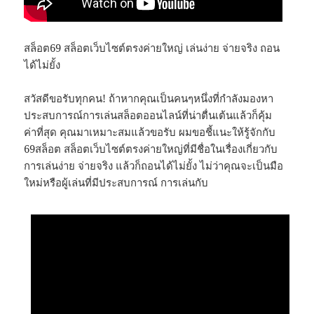
สล็อต69 สล็อตเว็บไซต์ตรงค่ายใหญ่ เล่นง่าย จ่ายจริง ถอน
ได้ไม่ยั้ง
สวัสดีขอรับทุกคน! ถ้าหากคุณเป็นคนๆหนึ่งที่กำลังมองหา
ประสบการณ์การเล่นสล็อตออนไลน์ที่น่าตื่นเต้นแล้วก็คุ้ม
ค่าที่สุด คุณมาเหมาะสมแล้วขอรับ ผมขอชี้แนะให้รู้จักกับ
69สล็อต สล็อตเว็บไซต์ตรงค่ายใหญ่ที่มีชื่อในเรื่องเกี่ยวกับ
การเล่นง่าย จ่ายจริง แล้วก็ถอนได้ไม่ยั้ง ไม่ว่าคุณจะเป็นมือ
ใหม่หรือผู้เล่นที่มีประสบการณ์ การเล่นกับ