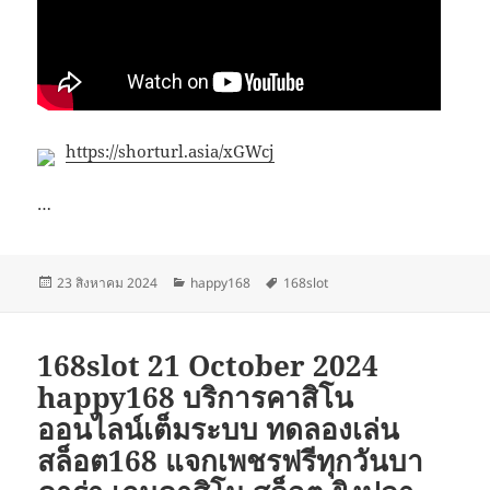
https://shorturl.asia/xGWcj
…
เขียน
หมวด
ป้าย
23 สิงหาคม 2024
happy168
168slot
เมื่อ
หมู่
กำกับ
168slot 21 October 2024
happy168 บริการคาสิโน
ออนไลน์เต็มระบบ ทดลองเล่น
สล็อต168 แจกเพชรฟรีทุกวันบา