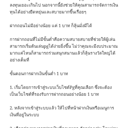
ลงทุนเยอะเกินไป นอกจากนี้ยังช่วยให้คุณสามารถจัดการเงิน
ทุนได้อย่างยืดหยุ่นและสบายมากขึ้นเรื่อยๆ
ฝากถอนไม่มีอย่างน้อย แค่ 1 บาท ก็ลุ้นมั่งมีได้
การฝากถอนที่ไม่มีขั้นต่ำคือความสบายสบายที่ช่วยให้ผู้เล่น
สามารถเริ่มต้นเล่นpgได้ง่ายยิ่งขึ้น ไม่ว่าคุณจะมีงบประมาณ
มากแค่ไหนก็สามารถร่วมสนุกสนานแล้วก็ลุ้นรางวัลใหญ่ได้
อย่างเต็มที่
ขั้นตอนการฝากเงินขั้นต่ำ 1 บาท
1. เริ่มโดยการเข้าสู่ระบบเว็บไซต์Pgที่คุณเลือก ซึ่งจะต้อง
เป็นเว็บไซต์ที่รองรับการฝากถอนอย่างน้อย 1 บาท
2. หลังจากเข้าสู่ระบบแล้ว ให้ไปที่หน้าฝากเงินหรือเมนูการ
เงินที่อยู่ในระบบ