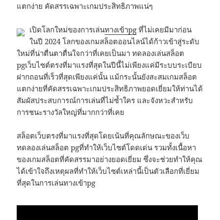
แตกง่าย คัดสรรเฉพาะเกมประสิทธิภาพแน่ๆ
เปิดโลกใหม่ของการเล่น
ทางเข้าpg
ที่ไม่เคยมีมาก่อน
ในปี 2024 โลกของเกมสล็อตออนไลน์ได้ก้าวเข้าสู่ระดับ
ใหม่ที่น่าตื่นตาตื่นใจกว่าที่เคยเป็นมา ทดลองเล่นสล็อต
pgเว็บไซต์ตรงที่มาแรงที่สุดในปีนี้ไม่เพียงแค่มีระบบระเบียบ
ฝากถอนที่เร็วที่สุดเพียงแค่นั้น แม้กระนั้นยังสะสมเกมสล็อต
แตกง่ายที่คัดสรรเฉพาะเกมประสิทธิภาพยอดเยี่ยมให้ท่านได้
สัมผัสประสบการณ์การเล่นที่ไม่ซ้ำใคร และจังหวะสำหรับ
การชนะรางวัลใหญ่ที่มากกว่าที่เคย
สล็อตเว็บตรงที่มาแรงที่สุดโดยเน้นที่คุณลักษณะของเว็บ
ทดลองเล่นสล็อต pgที่ทำให้เว็บไซต์โดดเด่น รวมทั้งเนื้อหา
ของเกมสล็อตที่คัดสรรมาอย่างยอดเยี่ยม ซึ่งจะช่วยทำให้คุณ
ได้เข้าใจถึงเหตุผลที่ทำให้เว็บไซต์เหล่านี้เป็นตัวเลือกที่เยี่ยม
ที่สุดในการเล่นทางเข้าpg