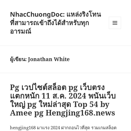
NhacChuongDoc: แหล่งริงโทน
ที่สามารถเข้าถึงได้สำหรับทุก
อารมณ์
เมนู
และวิด
เจ็ต
ผู้เขียน:
Jonathan White
Pg เวปไซต์สล็อต pg เว็บตรง
แตกหนัก 11 ส.ค. 2024 พนันเว็บ
ใหญ่ pg ใหม่ล่าสุด Top 54 by
Amee pg Hengjing168.news
hengjing168 มาแรง 2024 ฝากถอนไวที่สุด รวมเกมสล็อต