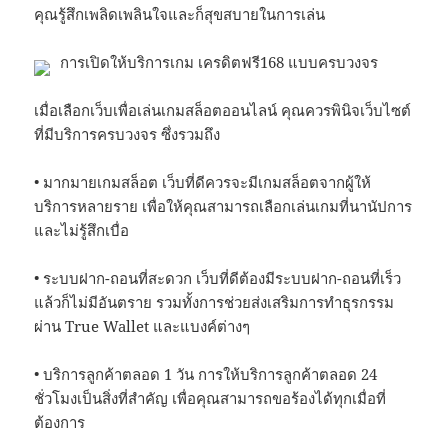
คุณรู้สึกเพลิดเพลินใจและก็สุขสบายในการเล่น
การเปิดให้บริการเกม เครดิตฟรี168 แบบครบวงจร
เมื่อเลือกเว็บเพื่อเล่นเกมสล็อตออนไลน์ คุณควรพินิจเว็บไซต์
ที่มีบริการครบวงจร ซึ่งรวมถึง
• มากมายเกมสล็อต เว็บที่ดีควรจะมีเกมสล็อตจากผู้ให้
บริการหลายราย เพื่อให้คุณสามารถเลือกเล่นเกมที่นานัปการ
และไม่รู้สึกเบื่อ
• ระบบฝาก-ถอนที่สะดวก เว็บที่ดีต้องมีระบบฝาก-ถอนที่เร็ว
แล้วก็ไม่มีอันตราย รวมทั้งการช่วยส่งเสริมการทำธุรกรรม
ผ่าน True Wallet และแบงค์ต่างๆ
• บริการลูกค้าตลอด 1 วัน การให้บริการลูกค้าตลอด 24
ชั่วโมงเป็นสิ่งที่สำคัญ เพื่อคุณสามารถขอร้องได้ทุกเมื่อที่
ต้องการ