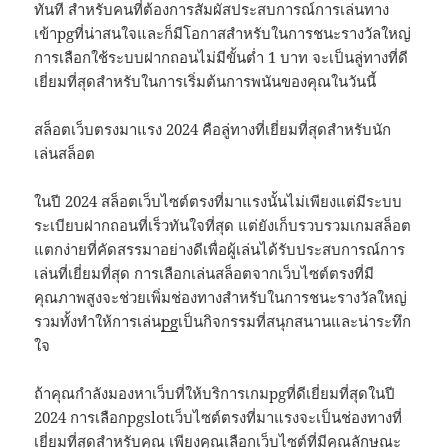
ทันที สำหรับคนที่ต้องการสัมผัสประสบการณ์การเล่นทาง
เข้าpgที่น่าสนใจและก็มีโอกาสสำหรับในการชนะรางวัลใหญ่
การเลือกใช้ระบบฝากถอนไม่มีขั้นต่ำ 1 บาท จะเป็นลู่ทางที่ดี
เยี่ยมที่สุดสำหรับในการเริ่มต้นการพนันของคุณในวันนี้
สล็อตเว็บตรงมาแรง 2024 คือลู่ทางที่เยี่ยมที่สุดสำหรับนัก
เล่นสล็อต
ในปี 2024 สล็อตเว็บไซต์ตรงที่มาแรงนั้นไม่เพียงแต่มีระบบ
ระเบียบฝากถอนที่เร็วทันใจที่สุด แต่ยังเก็บรวบรวมเกมสล็อต
แตกง่ายที่คัดสรรมาอย่างดีเพื่อผู้เล่นได้รับประสบการณ์การ
เล่นที่เยี่ยมที่สุด การเลือกเล่นสล็อตจากเว็บไซต์ตรงที่มี
คุณภาพสูงจะช่วยเพิ่มช่องทางสำหรับในการชนะรางวัลใหญ่
รวมทั้งทำให้การเล่น
pg
เป็นกิจกรรมที่สนุกสนานและน่าระทึก
ใจ
ถ้าคุณกำลังมองหาเว็บที่ให้บริการเกมpgที่ดีเยี่ยมที่สุดในปี
2024 การเลือกpgslotเว็บไซต์ตรงที่มาแรงจะเป็นช่องทางที่
เยี่ยมที่สุดสำหรับคุณ เพียงคุณเลือกเว็บไซต์ที่มีคุณลักษณะ