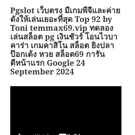
Pgslot เว็บตรง มีเกมพีจีและค่าย
ดังให้เล่นเยอะที่สุด Top 92 by
Toni temmax69.vip ทดลอง
เล่นสล็อต pg เงินชัวร์ โอนไวบา
คาร่า เกมคาสิโน สล็อต ยิงปลา
ป๊อกเด้ง หวย สล็อต69 การัน
ตีหน้าแรก Google 24
September 2024