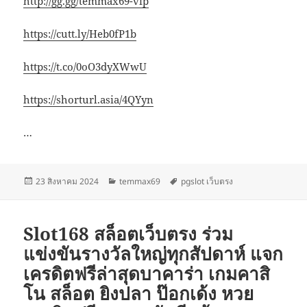
http://gg.gg/temmax69-vip
https://cutt.ly/Heb0fP1b
https://t.co/0oO3dyXWwU
https://shorturl.asia/4QYyn
…
เขียน
หมวด
ป้าย
23 สิงหาคม 2024
temmax69
pgslot เว็บตรง
เมื่อ
หมู่
กำกับ
Slot168 สล็อตเว็บตรง ร่วม
แข่งขันรางวัลใหญ่ทุกสัปดาห์ แจก
เครดิตฟรีล่าสุดบาคาร่า เกมคาสิ
โน สล็อต ยิงปลา ป๊อกเด้ง หวย