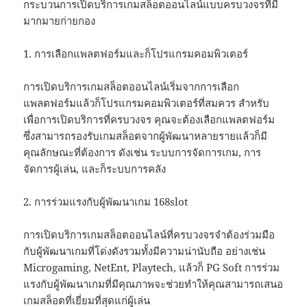
กระบวนการเปิดบริการเกมสล็อตออนไลน์แบบครบวงจรที่มี
มากมายก่ายกอง
1. การเลือกแพลตฟอร์มและก็โปรแกรมคอมพิวเตอร์
การเปิดบริการเกมสล็อตออนไลน์เริ่มจากการเลือก
แพลตฟอร์มแล้วก็โปรแกรมคอมพิวเตอร์ที่สมควร สำหรับ
เพื่อการเปิดบริการที่ครบวงจร คุณจะต้องเลือกแพลตฟอร์ม
ซึ่งสามารถรองรับเกมสล็อตจากผู้พัฒนาหลายรายแล้วก็มี
คุณลักษณะที่ต้องการ ดังเช่น ระบบการจัดการเกม, การ
จัดการผู้เล่น, และก็ระบบการคลัง
2. การร่วมแรงกับผู้พัฒนาเกม 168slot
การเปิดบริการเกมสล็อตออนไลน์ที่ครบวงจรจำต้องร่วมมือ
กับผู้พัฒนาเกมที่โด่งดังรวมทั้งมีความน่านับถือ อย่างเช่น
Microgaming, NetEnt, Playtech, แล้วก็ PG Soft การร่วม
แรงกับผู้พัฒนาเกมที่มีคุณภาพจะช่วยทำให้คุณสามารถเสนอ
เกมสล็อตที่เยี่ยมที่สุดแก่ผู้เล่น