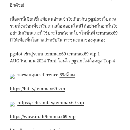
อีกด้วย!
เนื้อหานี้เขียนขึ้นเพื่อคนอ่านเข้าใจเกี่ยวกับ pgslot เว็บตรง
รวมทั้งพร้อมที่จะเริ่มเล่นสล็อตออนไลน์ได้อย่างมั่นอกมั่นใจ
อย่าลืมเรียนและก็ใช้ประโยชน์จากโปรโมชั่นที่
temmax69
มีให้เพื่อเพิ่มโอกาสสำหรับในการชนะเกมของคุณเอง
pgslot เข้าสู่ระบบ temmax69 temmax69.vip 1
AUGกันยายน 2024 Toni โอนไว pgslotไม่ล็อคยูส Top 4
ขอขอบคุณreference
69สล็อต
https://bit.ly/temmax69-vip
https://rebrand.ly/temmax69-vip
https://wow.in.th/temmax69-vip