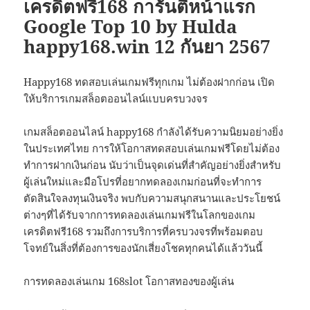
เครดิตฟรี168 การันตีหน้าแรก
Google Top 10 by Hulda
happy168.win 12 กันยา 2567
Happy168 ทดสอบเล่นเกมฟรีทุกเกม ไม่ต้องฝากก่อน เปิด
ให้บริการเกมสล็อตออนไลน์แบบครบวงจร
เกมสล็อตออนไลน์ happy168 กำลังได้รับความนิยมอย่างยิ่ง
ในประเทศไทย การให้โอกาสทดสอบเล่นเกมฟรีโดยไม่ต้อง
ทำการฝากเงินก่อน นับว่าเป็นจุดเด่นที่สำคัญอย่างยิ่งสำหรับ
ผู้เล่นใหม่และมือโปรที่อยากทดลองเกมก่อนที่จะทำการ
ตัดสินใจลงทุนเงินจริง พบกับความสนุกสนานและประโยชน์
ต่างๆที่ได้รับจากการทดลองเล่นเกมฟรีในโลกของเกม
เครดิตฟรี168 รวมถึงการบริการที่ครบวงจรที่พร้อมตอบ
โจทย์ในสิ่งที่ต้องการของนักเสี่ยงโชคทุกคนได้แล้ววันนี้
การทดลองเล่นเกม 168slot โอกาสทองของผู้เล่น