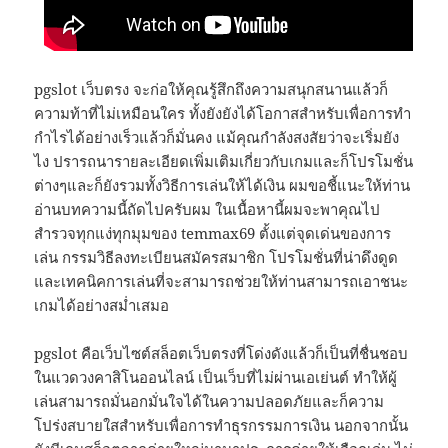
pgslot เว็บตรง จะก่อให้คุณรู้สึกถึงความสนุกสนานแล้วก็
ความท้าที่ไม่เหมือนใคร ทั้งยังยังได้โอกาสสำหรับเพื่อการทำ
กำไรได้อย่างเร็วแล้วก็มั่นคง แม้คุณกำลังสงสัยว่าจะเริ่มยัง
ไง ปรารถนารายละเอียดเพิ่มเติมเกี่ยวกับเกมและก็โปรโมชั่น
ต่างๆและก็ยังรวมทั้งวิธีการเล่นให้ได้เงิน ผมขอชี้แนะให้ท่าน
อ่านบทความนี้ถัดไปครับผม ในเนื้อหานี้ผมจะพาคุณไป
สำรวจทุกแง่ทุกมุมของ temmax69 ตั้งแต่จุดเด่นของการ
เล่น กรรมวิธีลงทะเบียนสมัครสมาชิก โปรโมชั่นที่น่าดึงดูด
และเทคนิคการเล่นที่จะสามารถช่วยให้ท่านสามารถเอาชนะ
เกมได้อย่างสม่ำเสมอ
pgslot คือเว็บไซต์สล็อตเว็บตรงที่โด่งดังแล้วก็เป็นที่ชื่นชอบ
ในแวดวงคาสิโนออนไลน์ เป็นเว็บที่ไม่ผ่านเอเย่นต์ ทำให้ผู้
เล่นสามารถมั่นอกมั่นใจได้ในความปลอดภัยและก็ความ
โปร่งสบายใสสำหรับเพื่อการทำธุรกรรมการเงิน นอกจากนั้น