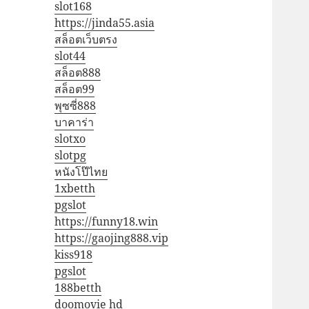
slot168
https://jinda55.asia
สล็อตเว็บตรง
slot44
สล็อต888
สล็อต99
พุซซี่888
บาคาร่า
slotxo
slotpg
หนังโป๊ไทย
1xbetth
pgslot
https://funny18.win
https://gaojing888.vip
kiss918
pgslot
188betth
doomovie hd