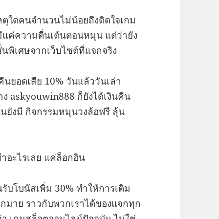
ราะเหตุใดคนจำนวนไม่น้อยถึงติดใจเกม
แค่ความตื่นเต้นตอนหมุน แต่ว่ายัง
ั่นพิเศษจากเว็บไซต์ที่แจกจริง
น คืนยอดเสีย 10% วันแล้ววันเล่า
 askyouwin888 ก็ยังได้เงินคืน
ยังมี กิจกรรมหมุนวงล้อฟรี ลุ้น
ทำอะไรเลย แค่ล็อกอิน
นรับโบนัสเพิ่ม 30% ทำให้การเติม
ดิมมากมาย ราวกับพวกเราได้ของแจกทุก
ห็นว่า เกมสล็อตออนไลน์ปัจจุบัน ไม่ใช่