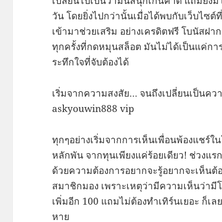
เปลี่ยนไปเป็นว่ามันสนุกเกินคาด แถมยังมีโอ
วัน โดยยิ่งไปกว่านั้นเมื่อได้พบกับเว็บไซต
เข้ามาช่วยเสริม อย่างเครดิตฟรี โบนัสฝา
ทุกครั้งที่กดหมุนสล็อต มันไม่ได้เป็นแค่ก
ระทึกใจที่จับต้องได้
เริ่มจากความสงสัย… จนถึงเปลี่ยนเป็น
askyouwin888 vip
ทุกๆอย่างเริ่มจากการเห็นเพื่อนพ้องแชร์ใ
หลักพัน จากทุนเพียงแค่ร้อยเดียว! ช่วงแรกก
ด้วยความต้องการอยากจะรู้อยากจะเห็นต้
สมาชิกมอง เพราะเหตุว่ามีความเห็นว่ามีโป
เพิ่มอีก 100 แถมไม่ต้องทำเทิร์นเยอะ ก็เลยรู
หาย