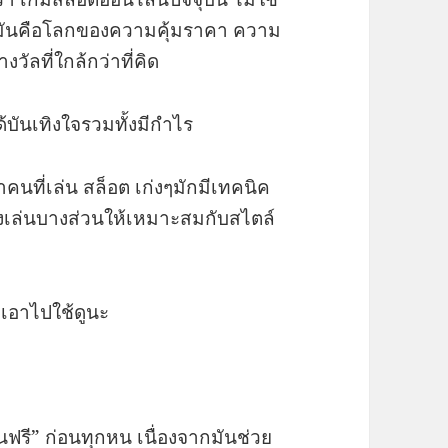
มันคือโลกของความคุ้มราคา ความ
ัลที่ใกล้กว่าที่คิด
ด้บันเทิงใจรวมทั้งมีกำไร
่าคนที่เล่น สล็อต เก่งๆมักมีเทคนิค
เล่นบางส่วนให้เหมาะสมกับสไตล์
งเอาไปใช้ดูนะ
นฟรี” ก่อนทุกหน เนื่องจากมันช่วย