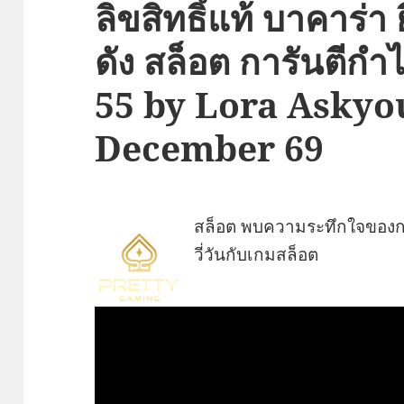
ลิขสิทธิ์แท้ บาคาร่า 
ดัง สล็อต การันตีก
55 by Lora Askyo
December 69
สล็อต พบความระทึกใจของการ
วี่วันกับเกมสล็อต