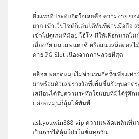
สิ่งแรกที่ประทับจิตใจเลยคือ ความง่าย ของ
ยาก เข้าเว็บไซต์ก็เล่นได้ทันทีผ่านมือถือ 
เข้าไปดูเกมที่มีอยู่ โอ้โห มีให้เลือกมากไ
เสี่ยงภัย แนวแฟนตาซี หรือแนวสล็อตผลไม
ค่าย PG Slot เนื่องจากภาพสวยที่สุด
สล็อต พอกดหมุนไม่จำนวนกี่ครั้งเพียงเท่านั้น
มาพร้อมตัวเลขรางวัลที่เพิ่มขึ้นรัวๆบอก
เสมือนได้รับความระทึกใจแบบที่มิได้รู้สึ
แค่กดหมุนก็ลุ้นได้ทันที
askyouwin888 vip ความเพลิดเพลินที่มา
เป็นการได้ลุ้นโปรโมชั่นทุกวัน