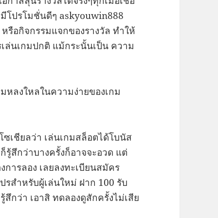
กาสลุ้นรางวัลได้จริงๆทุกเมื่อเชื่อ
์ที่มีโปรโมชั่นดีๆ askyouwin888
ก หรือกิจกรรมแจกของรางวัล ทำให้
ารเล่นเกมปกติ แม้กระนั้นเป็น ความ
ความหลงใหลในความง่ายของเกม
นโซเชียลว่า เล่นเกมสล็อตได้โบนัส
็รู้สึกว่าบางครั้งก็อาจจะอวด แต่
องการลอง เลยลงทะเบียนสมัคร
รสำหรับผู้เล่นใหม่ ฝาก 100 รับ
้สึกว่า เอาสิ ทดลองดูสักครั้งไม่เสีย