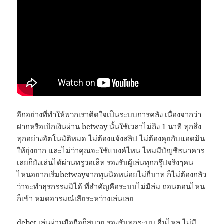
อีกอย่างที่ทำให้พวกเราติดใจเป็นระบบการคลัง เนื่องจากว่า
ฝากหรือเบิกเงินผ่าน betway นั้นใช้เวลาไม่ถึง 1 นาที ทุกสิ่ง
ทุกอย่างอัตโนมัติหมด ไม่ต้องแจ้งสลิป ไม่ต้องคุยกับแอดมิน
ให้ยุ่งยาก และไม่ว่าคุณจะใช้แบงค์ไหน ไหมมีบัญชีธนาคาร
เลยก็ยังเล่นได้ผ่านทรูวอเล็ท รองรับผู้เล่นทุกกรุ๊ปจริงๆคน
ไหนอยากเริ่มbetwayจากทุนนิดหน่อยไม่กี่บาท ก็ไม่ต้องกลัว
ว่าจะทำธุรกรรมมิได้ ที่สำคัญคือระบบไม่มีล่ม ถอนตอนไหน
ก็เข้า หมดอารมณ์เสียระหว่างเล่นเลย
debet เล่นผ่านมือถือก็สบาย รองรับทุกระบบ ลื่นไหล ไม่มี