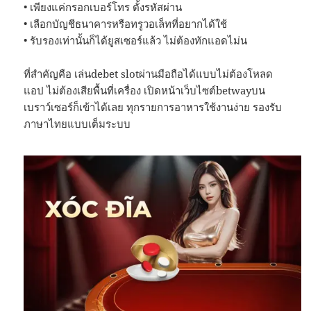
• เพียงแค่กรอกเบอร์โทร ตั้งรหัสผ่าน
• เลือกบัญชีธนาคารหรือทรูวอเล็ทที่อยากได้ใช้
• รับรองเท่านั้นก็ได้ยูสเซอร์แล้ว ไม่ต้องทักแอดไม่น
ที่สำคัญคือ เล่นdebet slotผ่านมือถือได้แบบไม่ต้องโหลด
แอป ไม่ต้องเสียพื้นที่เครื่อง เปิดหน้าเว็บไซต์betwayบน
เบราว์เซอร์ก็เข้าได้เลย ทุกรายการอาหารใช้งานง่าย รองรับ
ภาษาไทยแบบเต็มระบบ