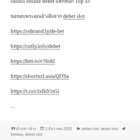
casino online debet แตกหนัก Top 33
ขอขอบพระคุณอ้างอิงจาก
debet slot
https://rebrand.ly/de-bet
https://cutly.info/debet
https://bitt.to/v76c82
https://shorturl.asia/QFfSa
https://t.co/c1sfkICnGi
…
รูป
เขียน
หมวด
ป้าย
คำกล่าวอ้าง
2 ธันวาคม 2025
debet slot
,
debet slot
แบบ
เมื่อ
หมู่
กำกับ
betway
,
debet slot
เรื่อง