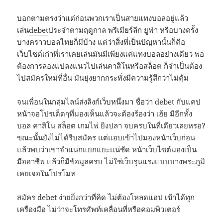
บอกตามตรงว่าแต่ก่อนพวกเราเป็นสายแทงบอลอยู่แล้ว
เล่น
debet
ประจำตามฤดูกาล พรีเมียร์ลีก ยูฟ่า หรือบางครั้ง
บางคราวบอลไทยก็มีบ้าง แต่ว่าสิ่งที่เป็นปัญหานั้นก็คือ
เว็บไซต์เก่าที่เราเคยเล่นมันมีเพียงแค่แทงบอลอย่างเดียว พอ
ต้องการลองแปลงแนวไปเล่นคาสิโนหรือสล็อต ก็จำเป็นต้อง
ไปสมัครใหม่ที่อื่น มันยุ่งยากกระทั่งมีความรู้สึกว่าไม่คุ้ม
จนเพื่อนในกลุ่มไลน์ส่งลิงก์เว็บหนึ่งมา ชื่อว่า debet กับแคป
หน้าจอโปรเด็ดๆที่มองเห็นแล้วจะต้องร้องว่า เฮ้ย มีอีกทั้ง
บอล คาสิโน สล็อต เกมไพ่ ยิงปลา จบครบในที่เดียวเลยหรอ?
ขณะนั้นยังไม่ได้รีบสมัคร แต่แอบเข้าไปมองหน้าเว็บก่อน
แล้วพบว่าเขาจำแนกแยกแยะแน่ชัด หน้าเว็บไซต์มองเป็น
มืออาชีพ แล้วก็มีข้อมูลครบ ไม่ใช่เว็บรุนแรงแบบบางพระภูมิ
เคยเจอในโปรโมท
สมัคร debet ง่ายยิ่งกว่าที่คิด ไม่ต้องโหลดแอป เข้าได้ทุก
เครื่องมือ ไม่ว่าจะโทรศัพท์เคลื่อนที่หรือคอมพิวเตอร์