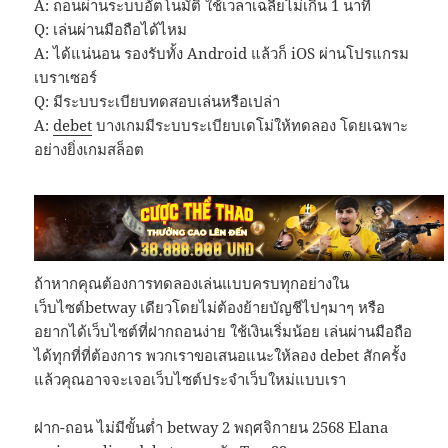
A: ถอนผ่านระบบอัตโนมัติ ใช้เวลาเฉลี่ยไม่เกิน 1 นาที
Q: เล่นผ่านมือถือได้ไหม
A: ได้แน่นอน รองรับทั้ง Android แล้วก็ iOS ผ่านโปรแกรม
เบราเซอร์
Q: มีระบบระเบียบทดสอบเล่นหรือเปล่า
A:
debet
บางเกมมีระบบระเบียบเดโม่ให้ทดลอง โดยเฉพาะ
อย่างยิ่งเกมสล็อต
ถ้าหากคุณต้องการทดลองเล่นแบบครบทุกอย่างใน
เว็บไซต์betway เดียวโดยไม่ต้องย้ายบัญชีไปๆมาๆ หรือ
อยากได้เว็บไซต์ที่ฝากถอนง่าย ใช้เงินเริ่มน้อย เล่นผ่านมือถือ
ได้ทุกที่ที่ต้องการ พวกเราขอเสนอแนะให้ลอง debet สักครั้ง
แล้วคุณอาจจะเจอเว็บไซต์ประจำเว็บใหม่แบบเรา
ฝาก-ถอน ไม่มีขั้นต่ำ betway 2 พฤศจิกายน 2568 Elana