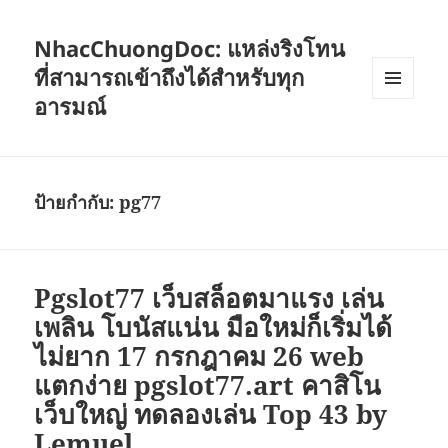
NhacChuongDoc: แหล่งริงโทน
ที่สามารถเข้าถึงได้สำหรับทุก
อารมณ์
เมนู
และวิด
เจ็ต
ป้ายกำกับ:
pg77
Pgslot77 เว็บสล็อตมาแรง เล่น
เพลิน โบนัสแน่น มือใหม่ก็เริ่มได้
ไม่ยาก 17 กรกฎาคม 26 web
แตกง่าย pgslot77.art คาสิโน
เว็บใหญ่ ทดลองเล่น Top 43 by
Lemuel