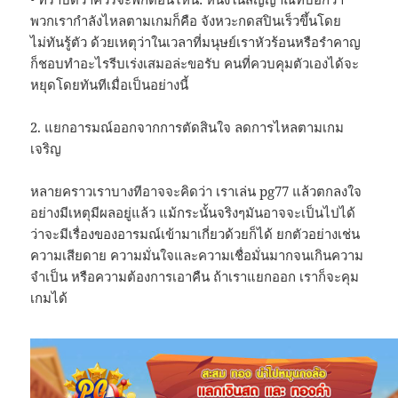
พวกเรากำลังไหลตามเกมก็คือ จังหวะกดสปินเร็วขึ้นโดย
ไม่ทันรู้ตัว ด้วยเหตุว่าในเวลาที่มนุษย์เราหัวร้อนหรือรำคาญ
ก็ชอบทำอะไรรีบเร่งเสมอล่ะขอรับ คนที่ควบคุมตัวเองได้จะ
หยุดโดยทันทีเมื่อเป็นอย่างนี้
2. แยกอารมณ์ออกจากการตัดสินใจ ลดการไหลตามเกม
เจริญ
หลายคราวเราบางทีอาจจะคิดว่า เราเล่น pg77 แล้วตกลงใจ
อย่างมีเหตุมีผลอยู่แล้ว แม้กระนั้นจริงๆมันอาจจะเป็นไปได้
ว่าจะมีเรื่องของอารมณ์เข้ามาเกี่ยวด้วยก็ได้ ยกตัวอย่างเช่น
ความเสียดาย ความมั่นใจและความเชื่อมั่นมากจนเกินความ
จำเป็น หรือความต้องการเอาคืน ถ้าเราแยกออก เราก็จะคุม
เกมได้