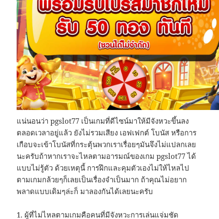
แน่นอนว่า pgslot77 เป็นเกมที่ดีไซน์มาให้มีจังหวะขึ้นลง
ตลอดเวลาอยู่แล้ว ยังไม่รวมเสียง เอฟเฟกต์ โบนัส หรือการ
เกือบจะเข้าโบนัสที่กระตุ้นพวกเราเรื่อยๆมันจึงไม่แปลกเลย
นะครับถ้าหากเราจะไหลตามอารมณ์ของเกม pgslot77 ได้
แบบไม่รู้ตัว ด้วยเหตุนี้ การฝึกและคุมตัวเองไม่ให้ไหลไป
ตามเกมกล้วยๆก็เลยเป็นเรื่องจำเป็นมาก ถ้าคุณไม่อยาก
พลาดแบบเดิมๆล่ะก็ มาลองกันได้เลยนะครับ
1. ผู้ที่ไม่ไหลตามเกมคือคนที่มีจังหวะการเล่นแจ่มชัด