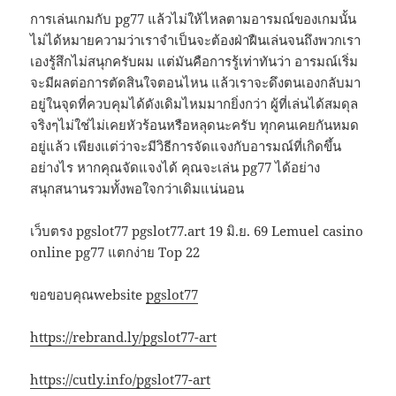
การเล่นเกมกับ pg77 แล้วไม่ให้ไหลตามอารมณ์ของเกมนั้น
ไม่ได้หมายความว่าเราจำเป็นจะต้องฝ่าฝืนเล่นจนถึงพวกเรา
เองรู้สึกไม่สนุกครับผม แต่มันคือการรู้เท่าทันว่า อารมณ์เริ่ม
จะมีผลต่อการตัดสินใจตอนไหน แล้วเราจะดึงตนเองกลับมา
อยู่ในจุดที่ควบคุมได้ดังเดิมไหมมากยิ่งกว่า ผู้ที่เล่นได้สมดุล
จริงๆไม่ใช่ไม่เคยหัวร้อนหรือหลุดนะครับ ทุกคนเคยกันหมด
อยู่แล้ว เพียงแต่ว่าจะมีวิธีการจัดแจงกับอารมณ์ที่เกิดขึ้น
อย่างไร หากคุณจัดแจงได้ คุณจะเล่น pg77 ได้อย่าง
สนุกสนานรวมทั้งพอใจกว่าเดิมแน่นอน
เว็บตรง pgslot77 pgslot77.art 19 มิ.ย. 69 Lemuel casino
online pg77 แตกง่าย Top 22
ขอขอบคุณwebsite
pgslot77
https://rebrand.ly/pgslot77-art
https://cutly.info/pgslot77-art