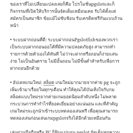
ของเราที่ไม่เปลี่ยนแปลงเลยก็คือ โปรโมชั่นpgslotและก็
กิจกรรมที่เปิดให้บริการนั้นจัดเต็มเหมือนเคย รับได้ตั้งแต่
สมัครเป็นสมาชิก ข้อแม้ไม่ซับซ้อน รับเครดิตฟรีกันแบบถ้วน
หน้า
• ระบบฝากถอนที่ดี: ระบบฝากถอนPgslotfishของพวกเรา
เป็นระบบฝากถอนออโต้ที่มีความปลอดภัยสูง สามารถทำ
รายการด้วยตัวเองได้ทันที ไม่ว่าจะฝากหรือถอนก็ง่ายแสน
ง่าย ไม่เป็นอันตราย ไม่มีอั้นถอน ไม่มีขั้นต่ำสำหรับเพื่อการ
ฝากถอนอีกด้วย
• อัปเดทเกมใหม่:
สล็อต
เกมใหม่มากมายจากค่าย pg จะถูก
เพิ่มเข้ามาเรื่อยในทุกๆเดือน ทำให้คุณได้บันเทิงใจกับกม
สล็อตแบบใหม่ๆจากค่ายเกมยอดนิยมลำดับหนึ่ง ไม่พลาด
กระบวนการทำกำไรที่ยอดเยี่ยมอย่างแน่นอน และที่สำคัญ
เกมใหม่ๆจะถูกนำเข้าระบบทดลองเล่นฟรี เพื่อคุณสามารถ
ทดลองเล่นก่อนเล่นเกมpgslotจริงได้อีกด้วยเหมือนกัน
เล่นผ่านมือถือหรือ PC ก็ฟินแน่นอน pgslot จัดเต็มทุกความ