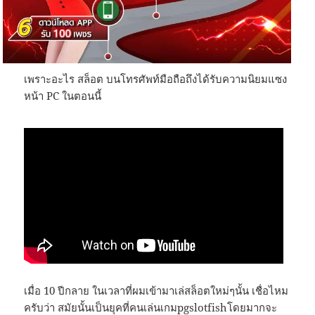
เพราะอะไร สล็อต บนโทรศัพท์มือถือถึงได้รับความนิยมแซง
หน้า PC ในตอนนี้
เมื่อ 10 ปีกลาย ในเวลาที่ผมเข้ามาเล่สล็อตใหม่ๆนั้น เชื่อไหม
ครับว่า สมัยนั้นเป็นยุคที่คนเล่นเกมpgslotfishโดยมากจะ