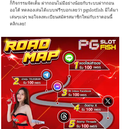
ก็กิจกรรมจัดเต็ม ฝากถอนไม่มีอย่างน้อยกับระบบฝากถอน
ออโต้ ทดลองเล่นได้แบบฟรีๆบอกเลยว่า pgslotfish มิได้มา
เล่นๆแน่ๆ พอใจลงทะเบียนสมัครสมาชิกใหม่กับเราตอนนี้
คลิกเลย!