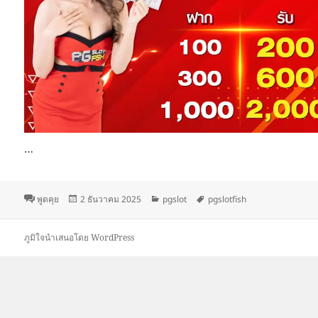
…
รูป
เขียน
หมวด
ป้าย
พูดคุย
2 ธันวาคม 2025
pgslot
pgslotfish
แบบ
เมื่อ
หมู่
กำกับ
เรื่อง
ภูมิใจนำเสนอโดย WordPress