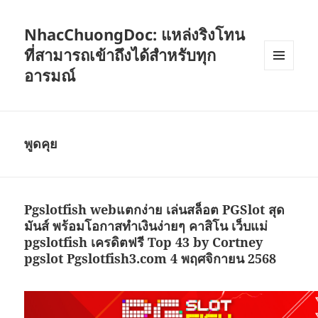
NhacChuongDoc: แหล่งริงโทน
ที่สามารถเข้าถึงได้สำหรับทุก
อารมณ์
เมนู
และวิด
เจ็ต
พูดคุย
Pgslotfish webแตกง่าย เล่นสล็อต PGSlot สุด
มันส์ พร้อมโอกาสทำเงินง่ายๆ คาสิโน เว็บแม่
pgslotfish เครดิตฟรี Top 43 by Cortney
pgslot Pgslotfish3.com 4 พฤศจิกายน 2568