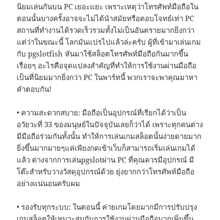
นิยมเล่นกันบน PC เยอะแยะ เพราะเหตุว่าโทรศัพท์มือถือใน
ตอนนั้นบางครั้งอาจจะไม่ได้นำสมัยหรือตอบโจทย์เท่า PC
สถานที่ทำงานได้รวดเร็วรวมทั้งไม่เป็นอันตรายมากยิ่งกว่า
แต่ว่าในขณะนี้ โลกมันแปรไปแล้วล่ะครับ ผู้ที่เข้ามาเล่นเกม
กับ pgslotfish หันมาใช้สล็อตโทรศัพท์มือถือกันมากขึ้น
เรื่อยๆ อะไรคือจุดแปลงสำคัญที่ทำให้การใช้งานผ่านมือถือ
เป็นที่นิยมมากยิ่งกว่า PC ในพาร์ทนี้ พวกเราจะพาคุณมาหา
คำตอบกัน!
• ความสะดวกสบาย: มือถือเป็นอุปกรณ์ที่เรียกได้ว่าเป็น
อวัยวะที่ 33 ของมนุษย์ในปัจจุบันเลยก็ว่าได้ เพราะทุกคนต่าง
มีมือถือร่วมกันทั้งนั้น ทำให้การเล่นเกมสล็อตนั้นง่ายดายมาก
ยิ่งขึ้นมากมายๆแค่เพียงกดเข้าเว็บก็สามารถเริ่มเล่นเกมได้
แล้ว ต่างจากการเล่นpgslotผ่าน PC ที่คุณควรมีอุปกรณ์ มี
โต๊ะสำหรับวางวัสดุอุปกรณ์ด้วย ยุ่งยากกว่าโทรศัพท์มือถือ
อย่างแน่นอนครับผม
• รองรับทุกระบบ: ในตอนนี้ ค่ายเกมโดยมากมีการปรับปรุง
เกมสล็อตให้เหมาะสมกับการใช้งานผ่านมือถือมากเพิ่มขึ้น