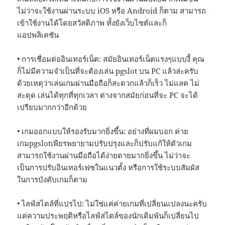
ไม่ว่าจะใช้งานผ่านระบบ iOS หรือ Android ก็ตาม สามารถ
เข้าใช้งานได้โดยสวัสดิภาพ ทั้งยังเว็บไซต์และก็
แอปพลิเคชัน
• การเชื่อมต่ออินเทอร์เน็ต: สมัยอินเทอร์เน็ตแรงๆแบบงี้ คุณ
ก็ไม่มีความจำเป็นที่จะต้องเล่น pgslot บน PC แล้วล่ะครับ
ด้วยเหตุว่าเล่นเกมผ่านมือถือก็สะดวกแล้วก็เร็ว ไม่แลค ไม่
สะดุด เล่นได้ทุกที่ทุกเวลา ต่างจากสมัยก่อนที่จะ PC จะได้
เปรียบมากกว่าอีกด้วย
• เกมออกแบบให้รองรับมากยิ่งขึ้น: อย่างที่ผมบอก ค่าย
เกมpgslotเพียรพยายามปรับปรุงและก็ปรับแก้ให้ตัวเกม
สามารถใช้งานผ่านมือถือได้ง่ายดายมากยิ่งขึ้น ไม่ว่าจะ
เป็นการปรับอินเทอร์เฟซในแนวตั้ง หรือการใช้ระบบสัมผัส
ในการบังคับเกมก็ตาม
• ไลฟ์สไตล์ที่แปรไป: ไม่ใช่แค่ค่ายเกมที่เปลี่ยนแปลงนะครับ
แต่ความประพฤติหรือไลฟ์สไตล์ของนักเดิมพันก็เปลี่ยนไป