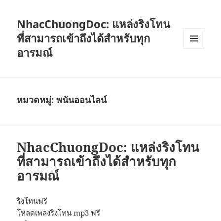
NhacChuongDoc: แหล่งริงโทน
ที่สามารถเข้าถึงได้สำหรับทุก
อารมณ์
เมนู
และวิด
เจ็ต
หมวดหมู่:
พนันออนไลน์
NhacChuongDoc: แหล่งริงโทน
ที่สามารถเข้าถึงได้สำหรับทุก
อารมณ์
ริงโทนฟรี
โหลดเพลงริงโทน mp3 ฟรี