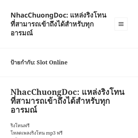
NhacChuongDoc: แหล่งริงโทน
ที่สามารถเข้าถึงได้สำหรับทุก
อารมณ์
เมนู
และวิด
เจ็ต
ป้ายกำกับ:
Slot Online
NhacChuongDoc: แหล่งริงโทน
ที่สามารถเข้าถึงได้สำหรับทุก
อารมณ์
ริงโทนฟรี
โหลดเพลงริงโทน mp3 ฟรี