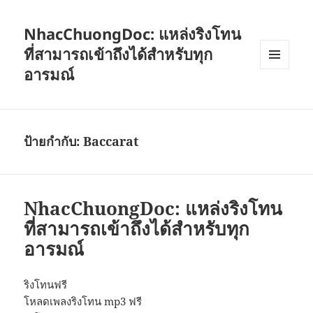
NhacChuongDoc: แหล่งริงโทน
ที่สามารถเข้าถึงได้สำหรับทุก
อารมณ์
เมนู
และวิด
เจ็ต
ป้ายกำกับ:
Baccarat
NhacChuongDoc: แหล่งริงโทน
ที่สามารถเข้าถึงได้สำหรับทุก
อารมณ์
ริงโทนฟรี
โหลดเพลงริงโทน mp3 ฟรี