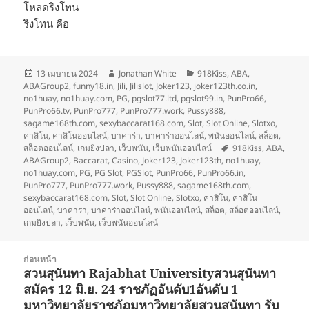
โหลดริงโทน
ริงโทน คือ
เขียน
ผู้
หมวด
13 เมษายน 2024
Jonathan White
918Kiss
,
ABA
,
เมื่อ
เขียน
หมู่
ABAGroup2
,
funny18.in
,
Jili
,
Jilislot
,
Joker123
,
joker123th.co.in
,
no1huay
,
no1huay.com
,
PG
,
pgslot77.ltd
,
pgslot99.in
,
PunPro66
,
PunPro66.tv
,
PunPro777
,
PunPro777.work
,
Pussy888
,
sagame168th.com
,
sexybaccarat168.com
,
Slot
,
Slot Online
,
Slotxo
,
คาสิโน
,
คาสิโนออนไลน์
,
บาคาร่า
,
บาคาร่าออนไลน์
,
พนันออนไลน์
,
สล็อต
,
ป้าย
สล็อตออนไลน์
,
เกมยิงปลา
,
เว็บพนัน
,
เว็บพนันออนไลน์
918Kiss
,
ABA
,
กำกับ
ABAGroup2
,
Baccarat
,
Casino
,
Joker123
,
Joker123th
,
no1huay
,
no1huay.com
,
PG
,
PG Slot
,
PGSlot
,
PunPro66
,
PunPro66.in
,
PunPro777
,
PunPro777.work
,
Pussy888
,
sagame168th.com
,
sexybaccarat168.com
,
Slot
,
Slot Online
,
Slotxo
,
คาสิโน
,
คาสิโน
ออนไลน์
,
บาคาร่า
,
บาคาร่าออนไลน์
,
พนันออนไลน์
,
สล็อต
,
สล็อตออนไลน์
,
เกมยิงปลา
,
เว็บพนัน
,
เว็บพนันออนไลน์
แนะแนว
ก่อนหน้า
เรื่อง
สวนสุนันทา Rajabhat Universityสวนสุนันทา
เรื่อง
สมัคร 12 มิ.ย. 24 ราชภัฏอันดับ1อันดับ 1
ก่อน
มหาวิทยาลัยราชภัฏมหาวิทยาลัยสวนสุนันทา รับ
หน้า: